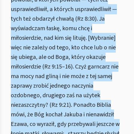
usprawiedliwił, a których usprawiedliwił —
tych też obdarzył chwałą (Rz 8:30). Ja
wyświadczam łaskę, komu chcę i
miłosierdzie, nad kim się lituję. [Wybranie]
więc nie zależy od tego, kto chce lub o nie
się ubiega, ale od Boga, który okazuje
miłosierdzie (Rz 9:15–16). Czyż garncarz nie
ma mocy nad gliną i nie może z tej samej
zaprawy zrobić jednego naczynia
ozdobnego, drugiego zaś na użytek
niezaszczytny? (Rz 9:21). Ponadto Biblia
mówi, że Bóg kochał Jakuba i nienawidził
Ezawa, co wyraził, gdy przebywali jeszcze w
łonie matki, słowami: „starszy będzie służył