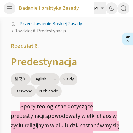
Badanie i praktyka Zasady
Pl
›
Przedstawienie Boskiej Zasady
›
Rozdział 6. Predestynacja
Rozdział 6.
Predestynacja
한국어
English
Slajdy
Czerwone
Niebieskie
Spory teologiczne dotyczące
predestynacji spowodowały wielki chaos w
życiu religijnym wielu ludzi. Zastanówmy się