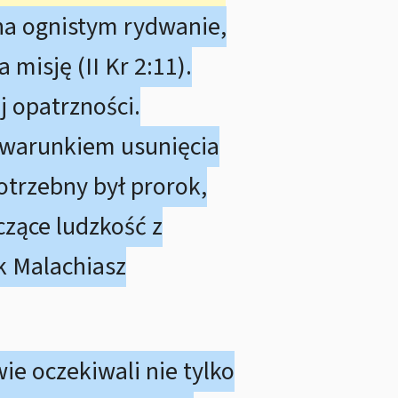
 na ognistym rydwanie,
misję (II Kr 2:11).
j opatrzności.
 warunkiem usunięcia
otrzebny był prorok,
czące ludzkość z
k Malachiasz
ie oczekiwali nie tylko