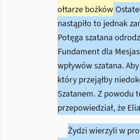
ołtarze bożków
Ostatec
nastąpiło to jednak za
Potęga szatana odrodzi
Fundament dla Mesjas
wpływów szatana. Aby 
który przejąłby niedok
Szatanem. Z powodu te
przepowiedział, że Eli
Żydzi wierzyli w pr