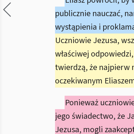
Eliasz powrócił, by
publicznie nauczać, na
wystąpienia i proklam
Uczniowie Jezusa, wszę
właściwej odpowiedzi,
twierdzą, że najpierw 
oczekiwanym Eliaszem j
Ponieważ uczniowie 
jego świadectwo, że Jan
Jezusa, mogli zaakcep