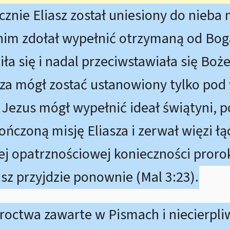
znie Eliasz został uniesiony do nieba
nim zdołał wypełnić otrzymaną od Boga 
ła się i nadal przeciwstawiała się Boże
za mógł zostać ustanowiony tylko pod
Jezus mógł wypełnić ideał świątyni, p
ończoną misję Eliasza i zerwał więzi łą
j opatrznościowej konieczności proro
asz przyjdzie ponownie (Mal 3:23).
oroctwa zawarte w Pismach i niecierpliw