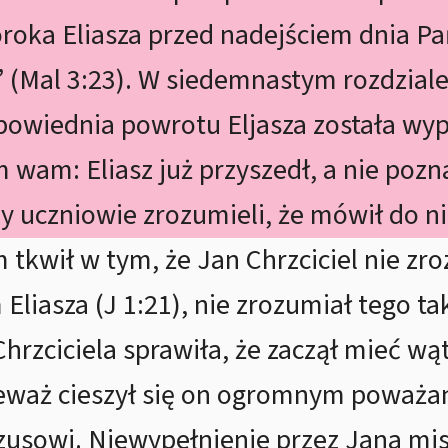
roka Eliasza przed nadejściem dnia Pa
o” (Mal 3:23). W siedemnastym rozdzial
epowiednia powrotu Eljasza została wy
wam: Eliasz już przyszedł, a nie poznal
tedy uczniowie zrozumieli, że mówił do n
tkwił w tym, że Jan Chrzciciel nie zroz
liasza (J 1:21), nie zrozumiał tego t
rzciciela sprawiła, że zaczął mieć wą
ieważ cieszył się on ogromnym poważ
zusowi. Niewypełnienie przez Jana mis