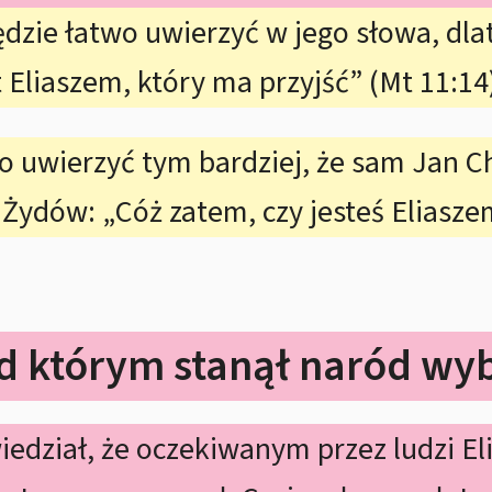
ędzie łatwo uwierzyć w jego słowa, dla
t Eliaszem, który ma przyjść” (Mt 11:14
 uwierzyć tym bardziej, że sam Jan Ch
 Żydów: „Cóż zatem, czy jesteś Eliasze
d którym stanął naród wy
edział, że oczekiwanym przez ludzi El