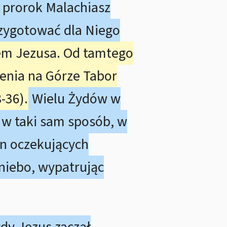
e prorok Malachiasz
rzygotować dla Niego
iem Jezusa. Od tamtego
enia na Górze Tabor
-36).
Wielu Żydów w
a w taki sam sposób, w
jan oczekujących
 niebo, wypatrując