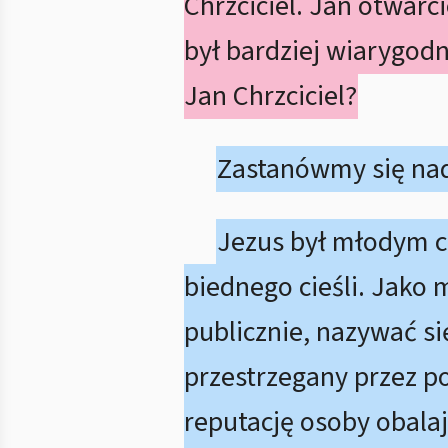
Chrzciciel. Jan otwarc
był bardziej wiarygodn
Jan Chrzciciel?
Zastanówmy się nad
Jezus był młodym 
biednego cieśli. Jako
publicznie, nazywać si
przestrzegany przez p
reputację osoby obala