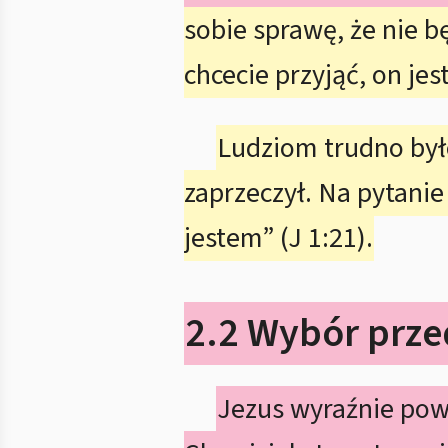
sobie sprawę, że nie b
chcecie przyjąć, on jes
Ludziom trudno było
zaprzeczył. Na pytanie
jestem” (J 1:21).
2.2 Wybór prze
Jezus wyraźnie powi