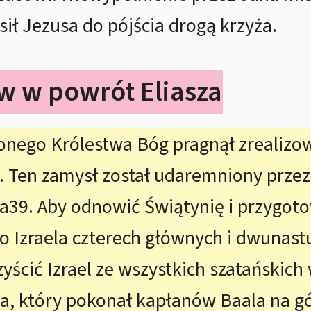
ił Jezusa do pójścia drogą krzyża.
w w powrót Eliasza
onego Królestwa Bóg pragnął zrealizow
. Ten zamysł został udaremniony prze
39. Aby odnowić Świątynię i przygoto
do Izraela czterech głównych i dwunas
zyścić Izrael ze wszystkich szatańskic
a, który pokonał kapłanów Baala na gó