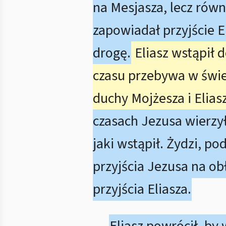
na Mesjasza, lecz równ
zapowiadał przyjście E
drogę.
Eliasz wstąpił 
czasu przebywa w świ
duchy Mojżesza i Elias
czasach Jezusa wierzył
jaki wstąpił. Żydzi, p
przyjścia Jezusa na ob
przyjścia Eliasza.