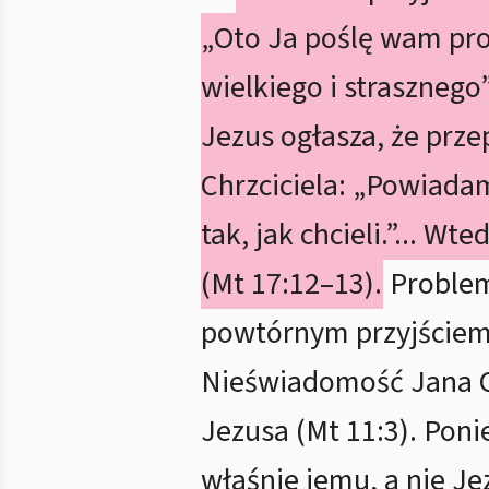
„Oto Ja poślę wam pro
wielkiego i straszneg
Jezus ogłasza, że prz
Chrzciciela: „Powiadam 
tak, jak chcieli.”... W
(Mt 17:12–13).
Problem 
powtórnym przyjściem E
Nieświadomość Jana Ch
Jezusa (Mt 11:3). Pon
właśnie jemu, a nie Je