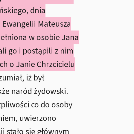
ńskiego, dnia
e Ewangelii Mateusza
pełniona w osobie Jana
i go i postąpili z nim
ich o Janie Chrzcicielu
umiał, iż był
akże naród żydowski.
tpliwości co do osoby
aniem, uwierzono
ji stało się głównym