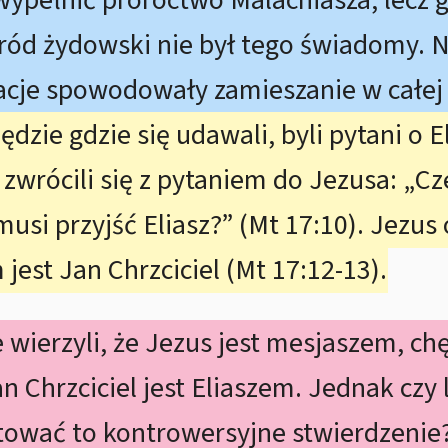
 wypełnić proroctwo Malachiasza, lecz 
ród żydowski nie był tego świadomy. N
acje spowodowały zamieszanie w całej 
dzie gdzie się udawali, byli pytani o El
 zwrócili się z pytaniem do Jezusa: „C
musi przyjść Eliasz?” (Mt 17:10). Jezus
est Jan Chrzciciel (Mt 17:12-13).
wierzyli, że Jezus jest mesjaszem, ch
 Chrzciciel jest Eliaszem. Jednak czy l
tować to kontrowersyjne stwierdzenie