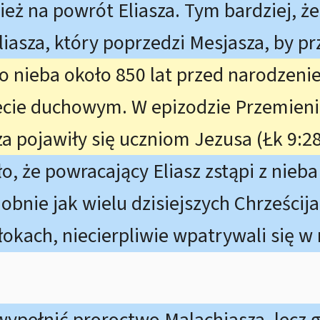
ież na powrót Eliasza. Tym bardziej, ż
liasza, który poprzedzi Mesjasza, by p
do nieba około 850 lat przed narodzen
ecie duchowym. W epizodzie Przemieni
za pojawiły się uczniom Jezusa (Łk 9:28
o, że powracający Eliasz zstąpi z nieb
odobnie jak wielu dzisiejszych Chrześci
łokach, niecierpliwie wpatrywali się w