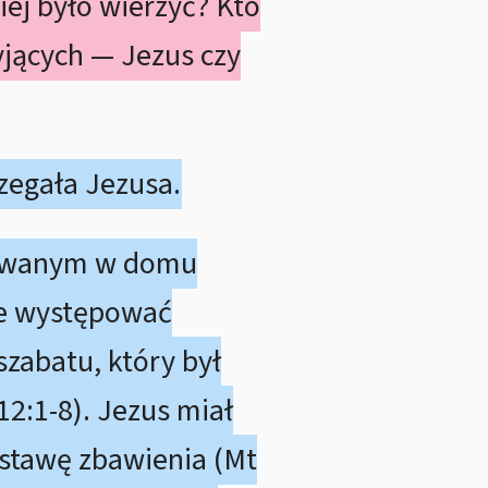
iej było wierzyć? Kto
yjących — Jezus czy
zegała Jezusa.
howanym w domu
le występować
szabatu, który był
2:1-8). Jezus miał
dstawę zbawienia (Mt