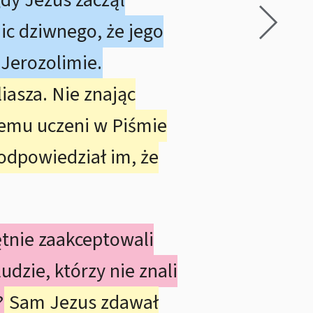
gdy Jezus zaczął
ic dziwnego, że jego
Jerozolimie.
iasza. Nie znając
zemu uczeni w Piśmie
 odpowiedział im, że
ętnie zaakceptowali
udzie, którzy nie znali
?
Sam Jezus zdawał