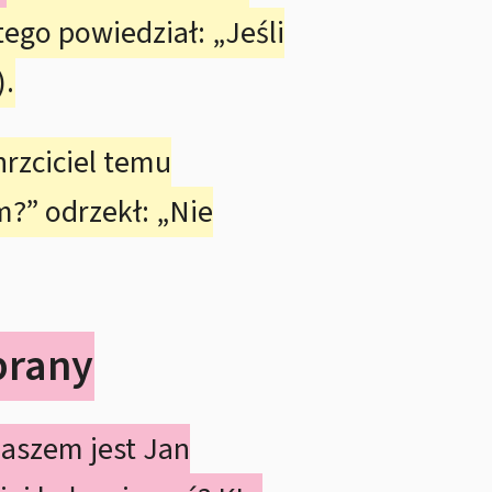
tego powiedział: „Jeśli
).
rzciciel temu
m?” odrzekł: „Nie
brany
iaszem jest Jan