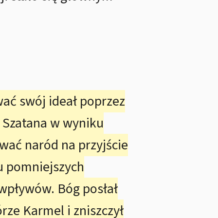
ać swój ideał poprzez
z Szatana w wyniku
wać naród na przyjście
tu pomniejszych
h wpływów. Bóg posłał
rze Karmel i zniszczył