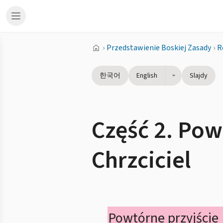
›
Przedstawienie Boskiej Zasady
›
R
한국어
English
Slajdy
Część 2. Pow
Chrzciciel
Powtórne przyjście 