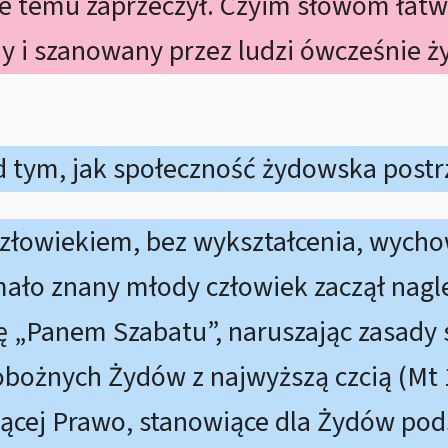
ie temu zaprzeczył. Czyim słowom łatw
y i szanowany przez ludzi ówcześnie ż
 tym, jak społeczność żydowska postr
człowiekiem, bez wykształcenia, wyc
 mało znany młody człowiek zaczął nag
ę „Panem Szabatu”, naruszając zasady 
obożnych Żydów z najwyższą czcią (Mt 1
jącej Prawo, stanowiące dla Żydów po