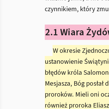
czynnikiem, który zmus
2.1 Wiara Żydó
W okresie Zjednocz
ustanowienie Świątyni
błędów króla Salomona
Mesjasza, Bóg posłał 
proroków. Mieli oni oc
również proroka Eliasz