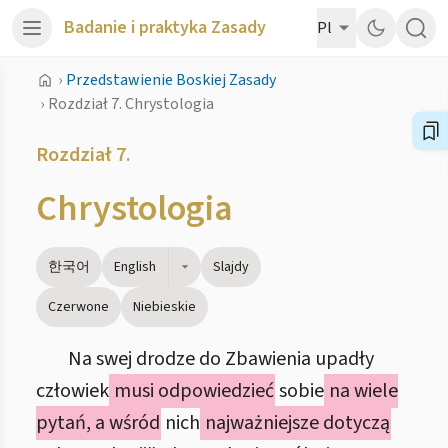
Badanie i praktyka Zasady
Pl
›
Przedstawienie Boskiej Zasady
›
Rozdział 7. Chrystologia
Rozdział 7.
Chrystologia
한국어
English
Slajdy
Czerwone
Niebieskie
Na swej drodze do Zbawienia upadły
człowiek
musi odpowiedzieć
sobie
na wiele
pytań, a wśród
nich
najważniejsze dotyczą