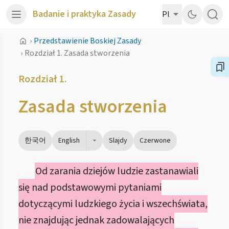
Badanie i praktyka Zasady
Pl
›
Przedstawienie Boskiej Zasady
›
Rozdział 1. Zasada stworzenia
Rozdział 1.
Zasada stworzenia
한국어
English
Slajdy
Czerwone
Od zarania dziejów ludzie zastanawiali
się nad podstawowymi pytaniami
dotyczącymi ludzkiego życia i wszechświata,
nie znajdując jednak zadowalających