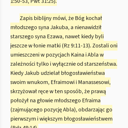
1:50-53, Pwt 31:25).
Zapis biblijny mówi, że Bóg kochał
młodszego syna Jakuba, a nienawidził
starszego syna Ezawa, nawet kiedy byli
jeszcze w łonie matki (Rz 9:11-13). Zostali oni
umieszczeni w pozycjach Kaina i Abla w
zależności tylko i wyłącznie od starszeństwa.
Kiedy Jakub udzielał błogosławieństwa
swoim wnukom, Efraimowi i Manassesowi,
skrzyżował ręce w ten sposób, że prawą
położył na głowie młodszego Efraima
(zajmującego pozycję Abla), obdarzając go
pierwszym i większym błogosławieństwem