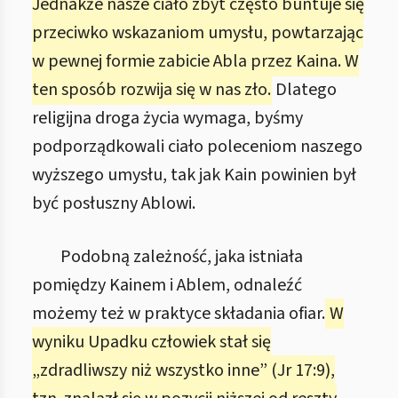
Jednakże nasze ciało zbyt często buntuje się
przeciwko wskazaniom umysłu, powtarzając
w pewnej formie zabicie Abla przez Kaina. W
ten sposób rozwija się w nas zło.
Dlatego
religijna droga życia wymaga, byśmy
podporządkowali ciało poleceniom naszego
wyższego umysłu, tak jak Kain powinien był
być posłuszny Ablowi.
Podobną zależność, jaka istniała
pomiędzy Kainem i Ablem, odnaleźć
możemy też w praktyce składania ofiar.
W
wyniku Upadku człowiek stał się
„zdradliwszy niż wszystko inne” (Jr 17:9),