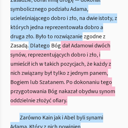
Zasadzie, obrał inną drogę — dokonał
symbolicznego podziału Adama,
ucieleśniającego dobro i zło, na dwie istoty, z
których jedna reprezentowała dobro a
druga zło. Było to rozwiązanie
zgodne z
Zasadą.
Dlatego
Bóg
dał Adamowi dwóch
synów, reprezentujących dobro i zło, i
umieścił ich w takich pozycjach, że każdy z
nich związany był tylko z jednym panem,
Bogiem lub Szatanem. Po dokonaniu tego
przygotowania Bóg nakazał obydwu synom
oddzielnie złożyć ofiary.
Zarówno Kain jak i Abel byli synami
Adama. Który z nich powinien