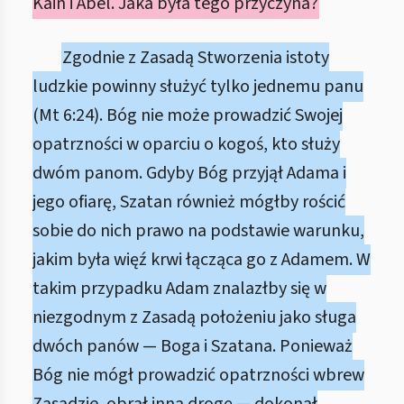
Kain i Abel. Jaka była tego przyczyna?
Zgodnie z Zasadą Stworzenia istoty
ludzkie powinny służyć tylko jednemu panu
(Mt 6:24). Bóg nie może prowadzić Swojej
opatrzności w oparciu o kogoś, kto służy
dwóm panom. Gdyby Bóg przyjął Adama i
jego ofiarę, Szatan również mógłby rościć
sobie do nich prawo na podstawie warunku,
jakim była więź krwi łącząca go z Adamem. W
takim przypadku Adam znalazłby się w
niezgodnym z Zasadą położeniu jako sługa
dwóch panów — Boga i Szatana. Ponieważ
Bóg nie mógł prowadzić opatrzności wbrew