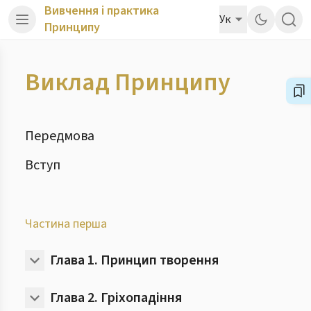
Вивчення і практика
Ук
Принципу
Виклад Принципу
Передмова
Вступ
Частина перша
Глава 1.
Принцип творення
Глава 2.
Гріхопадіння
Розділ 1. Дуальні властивості Бога та