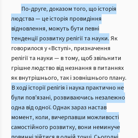
По-друге, доказом того, що історія
людства — це історія провидіння
відновлення, можуть бути певні
тенденції розвитку релігії та науки.
Як
говорилося у «Вступі», призначення
релігії та науки — в тому, щоб звільнити
грішне людство від незнання в питаннях
як внутрішнього, так і зовнішнього плану.
В ході історії релігія і наука практично не
були пов'язані, розвиваючись незалежно
одна від одної. Однак зараз настав
момент, коли, вичерпавши можливості
самостійного розвитку, вони неминуче
повинні зійтися в одній точці. Сьогодні