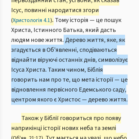
первозданний стан, усі вони, як сказав
Ісус, повинні народитися згори
.
Тому історія — це пошук
(
Христологія 4.1
)
Христа, Істинного Батька, який дасть
людям нове життя.
Дерево життя, яке, як
згадується в Об'явленні, сподіваються
віднайти віруючі останніх днів, символізує
Ісуса Христа. Таким чином, Біблія
говорить нам про те, що мета історії — це
відновлення первісного Едемського саду,
центром якого є Христос — дерево життя.
Також у Біблії говориться про появу
наприкінці історії нових неба та землі
. Тут мається на увазі, що небо
(Об'яв. 21:17)