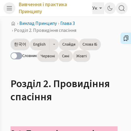
Вивчення і практика
Ук
Принципу
›
Виклад Принципу
›
Глава 3
›
Розділ 2. Провидіння спасіння
한국어
English
Слайди
Слова ІБ
Словник
Червоні
Сині
Жовті
Розділ 2. Провидіння
спасіння