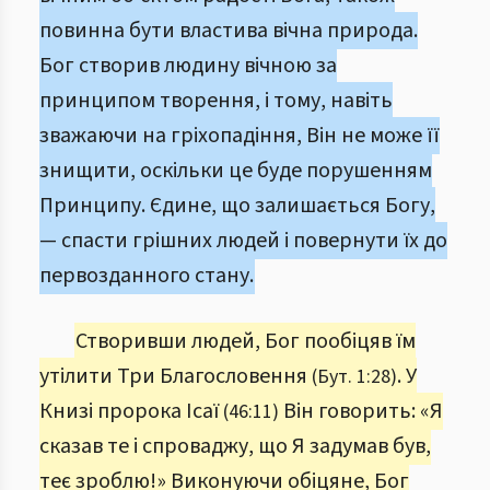
повинна бути властива вічна природа.
Бог створив людину вічною за
принципом творення, і тому, навіть
зважаючи на гріхопадіння, Він не може її
знищити, оскільки це буде порушенням
Принципу. Єдине, що залишається Богу,
— спасти грішних людей і повернути їх до
первозданного стану.
Створивши людей, Бог пообіцяв їм
утілити Три Благословення
. У
(Бут. 1:28)
Книзі пророка Ісаї
Він говорить: «Я
(46:11)
сказав те і спроваджу, що Я задумав був,
теє зроблю!» Виконуючи обіцяне, Бог