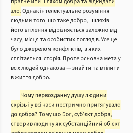
прагне йти шляхом добра та відкидати
зло.
Однак інтелектуальне розуміння
людьми того, що таке добро, і шляхів
його втілення відрізняється залежно від
часу, місця та особистих поглядів. Усе це
було джерелом конфліктів, із яких
сплітається історія. Проте основна мета у
всіх людей однакова — знайти та втілити
в життя добро.
Чому первозданну душу людини
скрізь і у всі часи нестримно притягувало
до добра? Тому що Бог, суб'єкт добра,
створив людину як субстанційний об'єкт