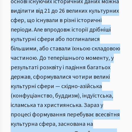
основі існуючих історичних даних можна
виділити від 21 до 26 великих культурних
сфер, що існували в різні історичні
періоди. Але впродовж історії дрібніші
культурні сфери або поглиналися
більшими, або ставали їхньою складовою
частиною. До теперішнього моменту, у
результаті розквіту і падіння багатьох
держав, сформувалися чотири великі
культурні сфери — східно-азійська
(конфуціанство, буддизм), індуїстська,
ісламська та християнська. Зараз у
процесі формування перебуває всесвітня
культурна сфера, заснована на