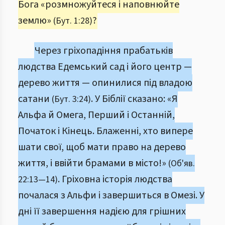
Бога «розмножуйтеся і наповнюйте
землю»
?
(Бут. 1:28)
Через гріхопадіння прабатьків
людства Едемський сад і його центр —
дерево життя — опинилися під владою
сатани
. У Біблії сказано: «Я
(Бут. 3:24)
Альфа й Омега, Перший і Останній,
Початок і Кінець. Блаженні, хто випере
шати свої, щоб мати право на дерево
життя, і ввійти брамами в місто!»
(Об'яв.
. Гріховна історія людства
22:13—14)
почалася з Альфи і завершиться в Омезі. У
дні її завершення надією для грішних