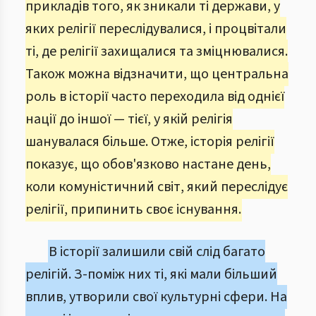
прикладів того, як зникали ті держави, у
яких релігії переслідувалися, і процвітали
ті, де релігії захищалися та зміцнювалися.
Також можна відзначити, що центральна
роль в історії часто переходила від однієї
нації до іншої — тієї, у якій релігія
шанувалася більше. Отже, історія релігії
показує, що обов'язково настане день,
коли комуністичний світ, який переслідує
релігії, припинить своє існування.
В історії залишили свій слід багато
релігій. З-поміж них ті, які мали більший
вплив, утворили свої культурні сфери. На