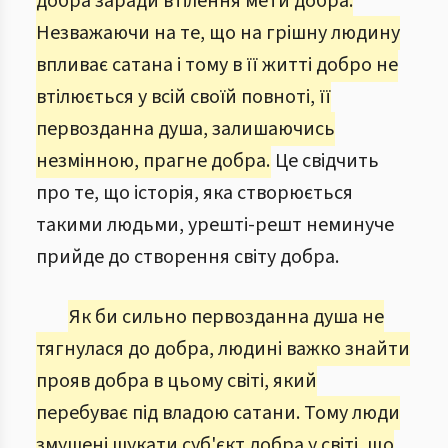
добра заради втілення мети добра.
Незважаючи на те, що на грішну людину
впливає сатана і тому в її житті добро не
втілюється у всій своїй повноті, її
первозданна душа, залишаючись
незмінною, прагне добра.
Це свідчить
про те, що історія, яка створюється
такими людьми, урешті-решт неминуче
прийде до створення світу добра.
Як би сильно первозданна душа не
тягнулася до добра, людині важко знайти
прояв добра в цьому світі, який
перебуває під владою сатани. Тому люди
змушені шукати суб'єкт добра у світі, що