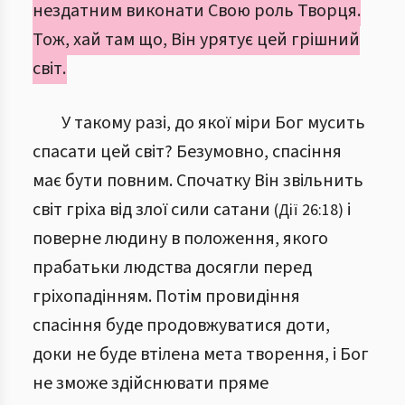
нездатним виконати Свою роль Творця.
Тож, хай там що, Він урятує цей грішний
світ.
У такому разі, до якої міри Бог мусить
спасати цей світ? Безумовно, спасіння
має бути повним. Спочатку Він звільнить
світ гріха від злої сили сатани
і
(Дії 26:18)
поверне людину в положення, якого
прабатьки людства досягли перед
гріхопадінням. Потім провидіння
спасіння буде продовжуватися доти,
доки не буде втілена мета творення, і Бог
не зможе здійснювати пряме