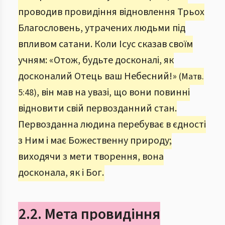
проводив провидіння відновлення Трьох
Благословень, утрачених людьми під
впливом сатани. Коли Ісус сказав своїм
учням: «Отож, будьте досконалі, як
досконалий Отець ваш Небесний!»
(Матв.
, він мав на увазі, що вони повинні
5:48)
відновити свій первозданний стан.
Первозданна людина перебуває в єдності
з Ним і має Божественну природу;
виходячи з мети творення, вона
досконала, як і Бог.
2.2. Мета провидіння