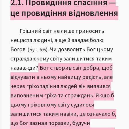
2.1. Провидіння спасіння —
це провидіння відновлення
Грішний світ не лише приносить
нещастя людині, а ще й завдає болю
Богові
. Чи дозволить Бог цьому
(Бут. 6:6)
страждаючому світу залишитися таким
назавжди?
Бог створив світ добра, щоб
відчувати в ньому найвищу радість, але
через гріхопадіння людей він виявився
виповненим гріха та страждань. Якщо б
цьому гріховному світу судилося
залишитися таким навіки, це означало б,
що Бог зазнав поразки, будучи