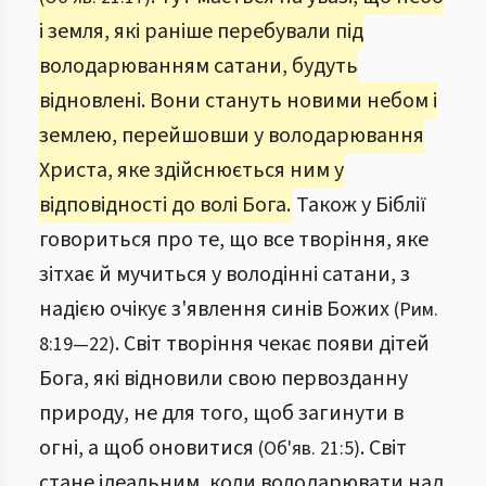
і земля, які раніше перебували під
володарюванням сатани, будуть
відновлені. Вони стануть новими небом і
землею, перейшовши у володарювання
Христа, яке здійснюється ним у
відповідності до волі Бога.
Також у Біблії
говориться про те, що все творіння, яке
зітхає й мучиться у володінні сатани, з
надією очікує з'явлення синів Божих
(Рим.
. Світ творіння чекає появи дітей
8:19—22)
Бога, які відновили свою первозданну
природу, не для того, щоб загинути в
огні, а щоб оновитися
. Світ
(Об'яв. 21:5)
стане ідеальним, коли володарювати над