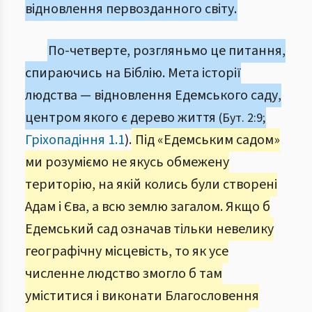
відновлення первозданного світу.
По-четверте, розгляньмо це питання,
спираючись на Біблію. Мета історії
людства — відновлення Едемського саду,
центром якого є дерево життя
(Бут. 2:9;
Гріхопадіння 1.1
).
Під «Едемським садом»
ми розуміємо не якусь обмежену
територію, на якій колись були створені
Адам і Єва, а всю землю загалом. Якщо б
Едемський сад означав тільки невелику
географічну місцевість, то як усе
численне людство змогло б там
уміститися і виконати Благословення