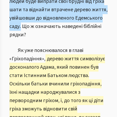
людей буде випрати свої брудні від гріха
шати та віднайти втрачене дерево життя,
увійшовши до відновленого Едемського
саду.
Що ж означають наведені біблійні
рядки?
Як уже пояснювалося в главі
«Гріхопадіння»,
дерево життя символізує
досконалого Адама, який повинен був
стати Істинним Батьком людства.
Оскільки батьки вчинили гріхопадіння,
їхні нащадки народжувалися з
первородним гріхом, і, до того як ці діти
гріха зможуть відновити свій