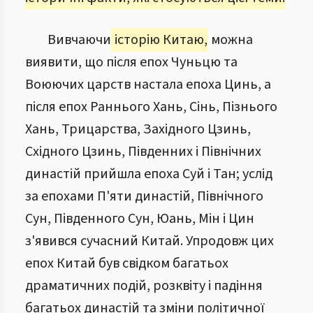
Вивчаючи
історію Китаю,
можна
виявити, що після епох Чуньцю та
Воюючих царств настала епоха Цинь, а
після епох Раннього Хань, Сінь, Пізнього
Хань, Трицарства, Західного Цзинь,
Східного Цзинь, Південних і Північних
династій прийшла епоха Суй і Тан; услід
за епохами П'яти династій, Північного
Сун, Південного Сун, Юань, Мін і Цин
з'явився сучасний Китай. Упродовж цих
епох Китай був свідком багатьох
драматичних подій, розквіту і падіння
багатьох династій та зміни політичної