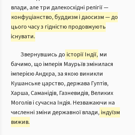
влади, але три далекосхідні релігії —
конфуціанство, буддизм і даосизм — до
цього часу з гідністю продовжують
існувати.
Звернувшись до
історії Індії,
ми
бачимо, що імперія Маурьїв змінилася
імперією Андхра, за якою виникли
Кушанське царство, держава Гуптів,
Харша, Саманідів, Газневидів, Великих
Моголів і сучасна Індія. Незважаючи на
численні зміни державної влади,
індуїзм
вижив.