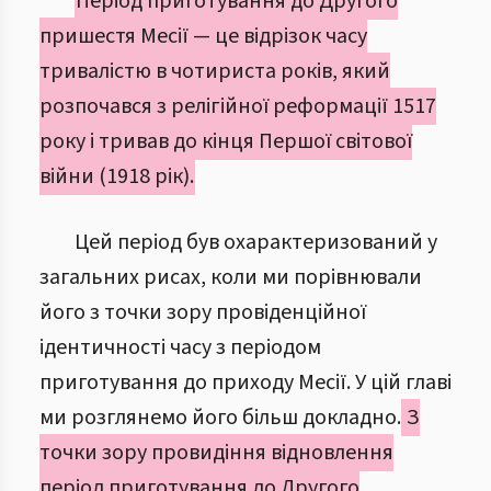
Період приготування до Другого
пришестя Месії — це відрізок часу
тривалістю в чотириста років, який
розпочався з релігійної реформації 1517
року і тривав до кінця Першої світової
війни (1918 рік).
Цей період був охарактеризований у
загальних рисах, коли ми порівнювали
його з точки зору провіденційної
ідентичності часу з періодом
приготування до приходу Месії. У цій главі
ми розглянемо його більш докладно.
З
точки зору провидіння відновлення
період приготування до Другого