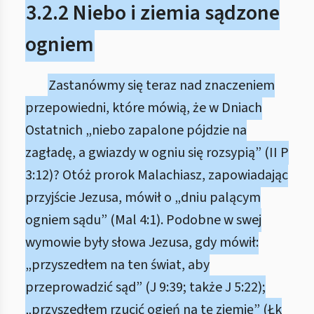
3.2.2 Niebo i ziemia sądzone
ogniem
Zastanówmy się teraz nad znaczeniem
przepowiedni, które mówią, że w Dniach
Ostatnich „niebo zapalone pójdzie na
zagładę, a gwiazdy w ogniu się rozsypią” (II P
3:12)? Otóż prorok Malachiasz, zapowiadając
przyjście Jezusa, mówił o „dniu palącym
ogniem sądu” (Mal 4:1). Podobne w swej
wymowie były słowa Jezusa, gdy mówił:
„przyszedłem na ten świat, aby
przeprowadzić sąd” (J 9:39; także J 5:22);
„przyszedłem rzucić ogień na tę ziemię” (Łk