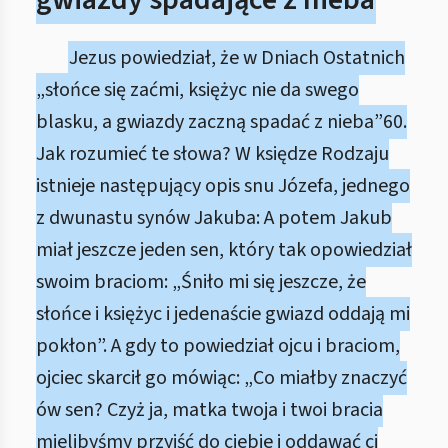
Jezus powiedział, że w Dniach Ostatnich
„słońce się zaćmi, księżyc nie da swego
blasku, a gwiazdy zaczną spadać z nieba”60.
Jak rozumieć te słowa? W księdze Rodzaju
istnieje następujący opis snu Józefa, jednego
z dwunastu synów Jakuba: A potem Jakub
miał jeszcze jeden sen, który tak opowiedział
swoim braciom: „Śniło mi się jeszcze, że
słońce i księżyc i jedenaście gwiazd oddają mi
pokłon”. A gdy to powiedział ojcu i braciom,
ojciec skarcił go mówiąc: „Co miałby znaczyć
ów sen? Czyż ja, matka twoja i twoi bracia
mielibyśmy przyjść do ciebie i oddawać ci