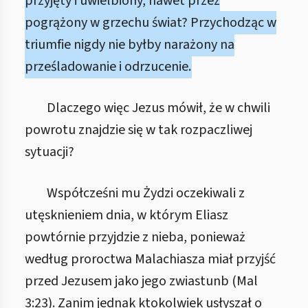
przyjęty i uwielbiony, nawet przez
pogrążony w grzechu świat? Przychodząc w
triumfie nigdy nie byłby narażony na
prześladowanie i odrzucenie.
Dlaczego więc Jezus mówił, że w chwili
powrotu znajdzie się w tak rozpaczliwej
sytuacji?
Współcześni mu Żydzi oczekiwali z
utęsknieniem dnia, w którym Eliasz
powtórnie przyjdzie z nieba, ponieważ
według proroctwa Malachiasza miał przyjść
przed Jezusem jako jego zwiastunb (Mal
3:23). Zanim jednak ktokolwiek usłyszał o