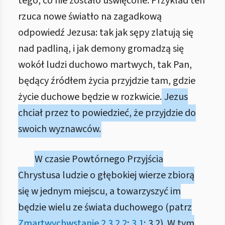
tego, co nie zostało uświęcone. Przykład ten
rzuca nowe światło na zagadkową
odpowiedź Jezusa: tak jak sępy zlatują się
nad padliną, i jak demony gromadzą się
wokół ludzi duchowo martwych, tak Pan,
będący źródłem życia przyjdzie tam, gdzie
życie duchowe będzie w rozkwicie.
Jezus
chciał przez to powiedzieć, że przyjdzie do
swoich wyznawców.
W czasie Powtórnego Przyjścia
Chrystusa ludzie o głębokiej wierze zbiorą
się w jednym miejscu, a towarzyszyć im
będzie wielu ze świata duchowego (patrz
Zmartwychwstanie 2.3.2.2
;
3.1
; 3.2). W tym