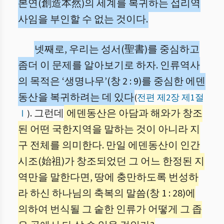
본연(創造本然)의 세계를 복귀하는 섭리역
사임을 부인할 수 없는 것이다.
넷째로, 우리는 성서(聖書)를 중심하고
좀더 이 문제를 알아보기로 하자. 인류역사
의 목적은 ‘생명나무’(창 2 : 9)를 중심한 에덴
동산을 복귀하려는 데 있다
(
전편 제2장 제1절
. 그런데
에덴동산은 아담과 해와가 창조
Ⅰ
)
된 어떤 국한지역을 말하는 것이 아니라 지
구 전체를 의미한다. 만일 에덴동산이 인간
시조(始祖)가 창조되었던 그 어느 한정된 지
역만을 말한다면, 땅에 충만하도록 번성하
라 하신 하나님의 축복의 말씀(창 1 : 28)에
의하여 번식될 그 숱한 인류가 어떻게 그 좁