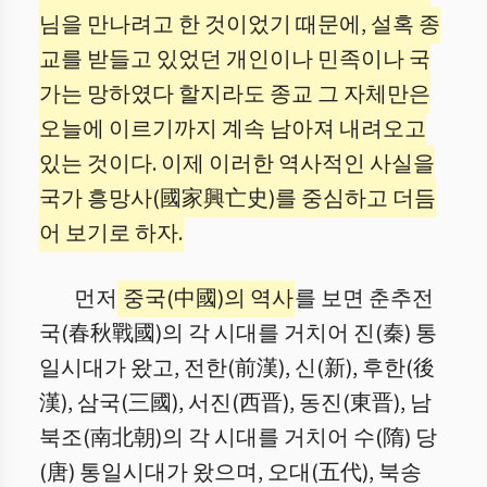
님을 만나려고 한 것이었기 때문에, 설혹 종
교를 받들고 있었던 개인이나 민족이나 국
가는 망하였다 할지라도 종교 그 자체만은
오늘에 이르기까지 계속 남아져 내려오고
있는 것이다. 이제 이러한 역사적인 사실을
국가 흥망사(國家興亡史)를 중심하고 더듬
어 보기로 하자.
먼저
중국(中國)의 역사
를 보면 춘추전
국(春秋戰國)의 각 시대를 거치어 진(秦) 통
일시대가 왔고, 전한(前漢), 신(新), 후한(後
漢), 삼국(三國), 서진(西晋), 동진(東晋), 남
북조(南北朝)의 각 시대를 거치어 수(隋) 당
(唐) 통일시대가 왔으며, 오대(五代), 북송