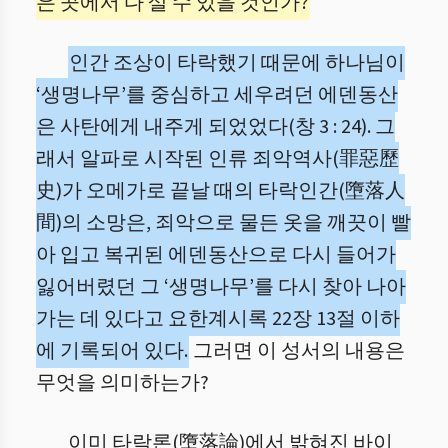
은 곳에서 다 살 수 있을 것인가?
인간 조상이 타락했기 때문에 하나님이
‘생명나무’를 중심하고 세우려던 에덴동산
은 사탄에게 내주게 되었었다(창 3 : 24). 그
래서 알파로 시작된 인류 죄악역사(罪惡歷
史)가 오메가로 끝날 때의 타락인간(墮落人
間)의 소망은, 죄악으로 물든 옷을 깨끗이 빨
아 입고 복귀된 에덴동산으로 다시 들어가
잃어버렸던 그 ‘생명나무’를 다시 찾아 나아
가는 데 있다고 요한계시록 22장 13절 이하
에 기록되어 있다.
그러면 이 성서의 내용은
무엇을 의미하는가?
이미 타락론(墮落論)에서 밝혀진 바이