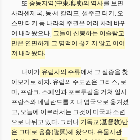
또
중동지역(中東地域)의 역사
를 보면
사라센제국, 동·서 칼리프, 셀주크 터키, 오
스만 터키 등 나라의 주권은 여러 차례 바뀌
어 내려왔으나,
그들이 신봉하는 이슬람교
만은 연면하게 그 명맥이 끊기지 않고 이어
져 내려왔다.
나아가
유럽사의 주류
에서 그 실증을 찾
아보기로 하자. 유럽의 주도권은 그리스, 로
마, 프랑크, 스페인과 포르투갈을 거쳐 일시
프랑스와 네덜란드를 지나 영국으로 옮겨졌
고, 오늘에 이르러서는 그것이 미국과 소련
으로 나뉘고 있다. 그러나
기독교(基督敎)만
은 그대로 융흥(隆興)해 왔으며, 유물사관