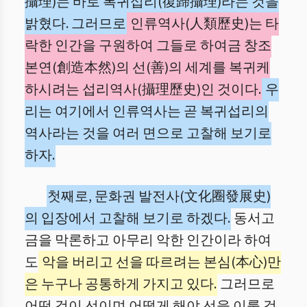
攝理)는 바로 복귀섭리(復歸攝理)라는 것을
밝혔다. 그러므로
인류역사(人類歷史)는 타
락한 인간을 구원하여 그들로 하여금 창조
본연(創造本然)의 선(善)의 세계를 복귀케
하시려는 섭리역사(攝理歷史)인 것이다.
우
리는 여기에서 인류역사는 곧 복귀섭리의
역사라는 것을 여러 면으로 고찰해 보기로
하자.
첫째로, 문화권 발전사(文化圈發展史)
의 입장에서 고찰해 보기로 하겠다.
동서고
금을 막론하고 아무리 악한 인간이라 하여
도
악을 버리고 선을 따르려는 본심(本心)만
은 누구나 공통하게 가지고 있다.
그러므로
어떤 것이 선이며 어떻게 해야 선을 이룰 것