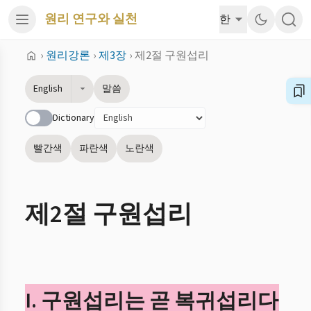
원리 연구와 실천
한
›
원리강론
›
제3장
›
제2절 구원섭리
English
말씀
Dictionary
빨간색
파란색
노란색
제2절 구원섭리
I. 구원섭리는 곧 복귀섭리다