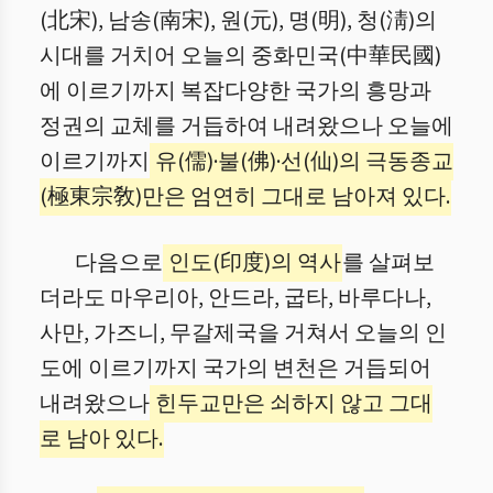
(北宋), 남송(南宋), 원(元), 명(明), 청(淸)의
시대를 거치어 오늘의 중화민국(中華民國)
에 이르기까지 복잡다양한 국가의 흥망과
정권의 교체를 거듭하여 내려왔으나 오늘에
이르기까지
유(儒)·불(佛)·선(仙)의 극동종교
(極東宗敎)만은 엄연히 그대로 남아져 있다.
다음으로
인도(印度)의 역사
를 살펴보
더라도 마우리아, 안드라, 굽타, 바루다나,
사만, 가즈니, 무갈제국을 거쳐서 오늘의 인
도에 이르기까지 국가의 변천은 거듭되어
내려왔으나
힌두교만은 쇠하지 않고 그대
로 남아 있다.