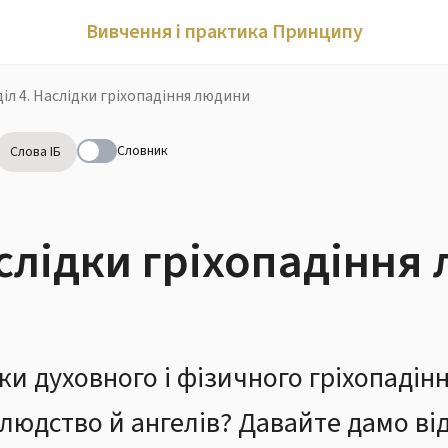
Вивчення і практика Принципу
іл 4. Наслідки гріхопадіння людини
Словник
Слова ІБ
аслідки гріхопадіння
и духовного і фізичного гріхопадінн
людство й ангелів? Давайте дамо від