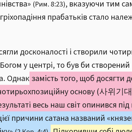
инівства»
, вказуючи тим са
(Рим. 8:23)
 гріхопадіння прабатьків стало належ
осягли досконалості і створили чоти
з Богом у центрі, то був би створений 
а. Однак
замість того, щоб досягти д
и чотирьохпозиційну основу (사위기대
результаті весь наш світ опинився під
цієї причини сатана названий «князе
іку»
.
Підкоривши собі люде
(2 Кор. 4:4)