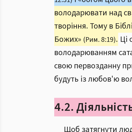
володарювати над світ
творіння. Тому в Бібл
Божих»
.
Ці 
(Рим. 8:19)
володарюванням сата
свою первозданну при
будуть із любов'ю во
4.2. Діяльніст
Щоб затягнути люде