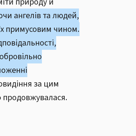
уміти природу й
чи ангелів та людей,
 їх примусовим чином.
дповідальності,
добровільно
ложенні
овидіння за цим
о продовжувалася.