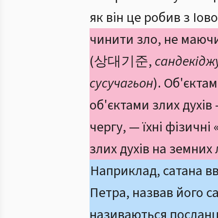
як він це робив з Іов
чинити зло, не маючи 
(상대기준,
сандекідж
сусучагьон
). Об'єктам
об'єктами злих духів 
чергу, — їхні фізичні
злих духів на земних 
Наприклад, сатана вв
Петра, назвав його 
називаються послан