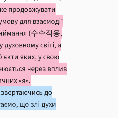
оже продовжувати
 умову для взаємодії
а приймання (수수작용,
у духовному світі, а
б'єкти яких, у свою
йснюється через вплив
ичних «я».
с, звертаючись до
таємо, що злі духи