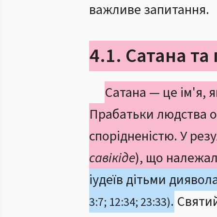
важливе запитання.
4.1. Сатана т
Сатана — це ім'я, 
Прабатьки людства о
спорідненістю. У ре
савікіде
), що належал
іудеїв дітьми диявол
.
Святий
3:7; 12:34; 23:33)