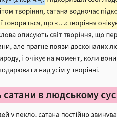
ом творіння, сатана водночас підкор
ії говориться, що «…створіння очіку
слова описують світ творіння, що пе
ни, але прагне появи досконалих лю
роду, і очікує на момент, коли вони
лодарювати над усім у творінні.
ь сатани в людському сус
й у пекло, сатана постійно звинува