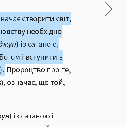
начає створити світ,
людству необхідно
іджун
) із сатаною,
з Богом і вступити з
).
Пророцтво про те,
, означає, що той,
3)
жун
) із сатаною і