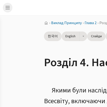
›
Виклад Принципу
›
Глава 2
›
Розд
한국어
English
Слайди
Розділ 4. Н
Якими були наслідк
Всесвіту, включаючи 