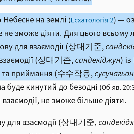
 Небесне на землі
— оз
(
Есхатологія 2
)
е не зможе діяти. Для цього всьому 
мову для взаємодії (상대기준,
сандек
я взаємодії (상대기준,
сандекіджун
) і
ня та приймання (수수작용,
сусучагьон
ана буде кинутий до безодні
(Об'яв. 20:
 взаємодії, не зможе більше діяти.
ву для взаємодії (상대기준,
сандекід