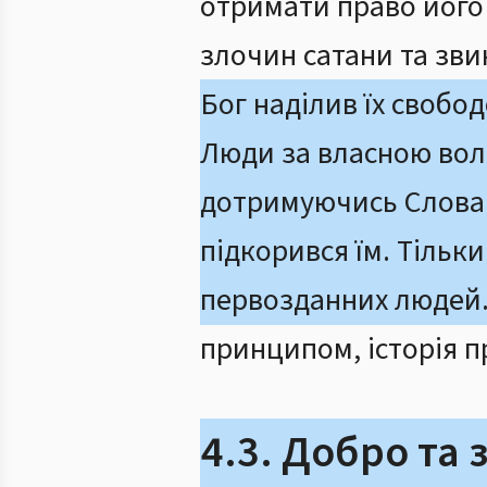
отримати право його
злочин сатани та зви
Бог наділив їх свобо
Люди за власною воле
дотримуючись Слова Б
підкорився їм. Тільк
первозданних людей
принципом, історія 
4.3. Добро та 