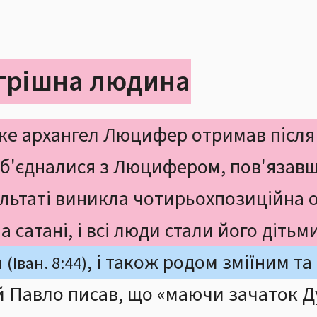
а грішна людина
яке архангел Люцифер отримав після 
б'єдналися з Люцифером, пов'язавш
зультаті виникла чотирьохпозицій
а сатані, і всі люди стали його дітьми
а
, і також родом зміїним 
(Іван. 8:44)
 Павло писав, що «маючи зачаток Духа