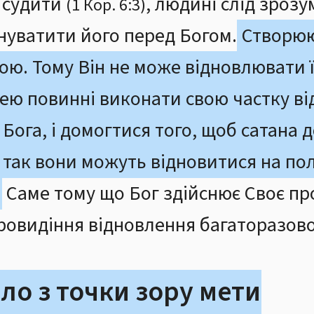
 судити
, людині слід зроз
(1 Кор. 6:3)
нуватити його перед Богом.
Створюю
дою. Тому Він не може відновлювати
ю повинні виконати свою частку ві
ога, і домогтися того, щоб сатана 
и так вони можуть відновитися на по
.
Саме тому що Бог здійснює Своє пр
провидіння відновлення багаторазов
зло з точки зору мети