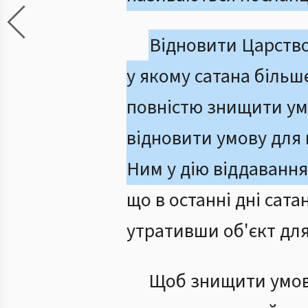
Відновити Царство
у якому сатана більш
повністю знищити у
відновити умову дл
Ним у дію віддаван
що в останні дні сат
утративши об'єкт для
Щоб знищити умо