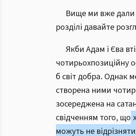
Вище ми вже дали 
розділі давайте розг
Якби Адам і Єва вт
чотирьохпозиційну
б світ добра. Однак 
створена ними чот
зосереджена на сатан
свідченням того, що
х
можуть не відрізнятис