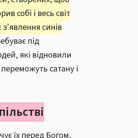
ив собі і весь світ
є з'явлення синів
ребуває під
дей, які відновили
 переможуть сатану і
пільстві
чує їх перед Богом,