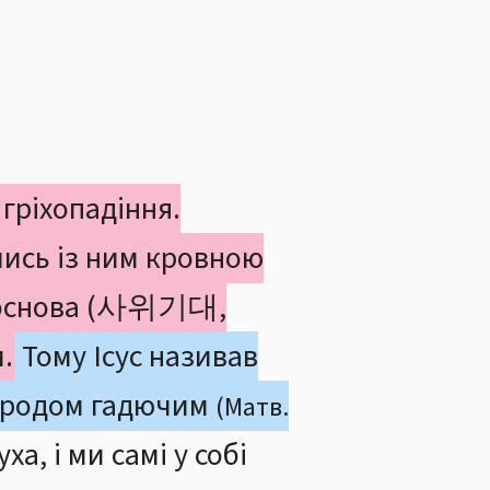
гріхопадіння.
ись із ним кровною
на основа (사위기대,
.
Тому Ісус називав
та родом гадючим
(Матв.
, і ми самі у собі