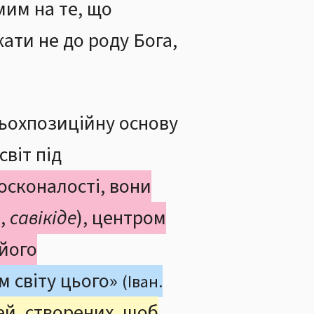
мим на те, що
ати не до роду Бога,
рьохпозиційну основу
світ під
осконалості, вони
,
савікіде
), центром
 його
м світу цього»
(Іван.
й, створених, щоб