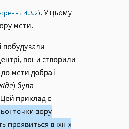
. У цьому
орення 4.3.2
)
зору мети.
 і побудували
 центрі, вони створили
 до мети добра і
кіде
) була
 Цей приклад є
ьої точки зору
ь проявиться в їхніх