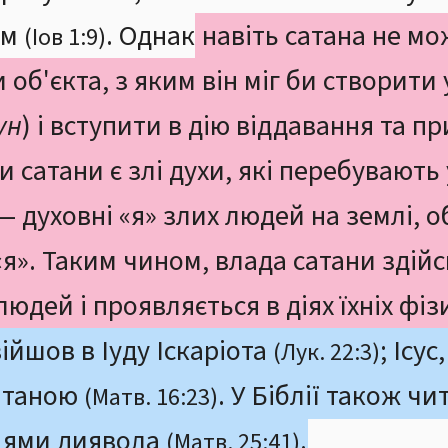
ом
. Однак
навіть сатана не м
(Іов 1:9)
об'єкта, з яким він міг би створити
ун
) і вступити в дію віддавання т
и сатани є злі духи, які перебувають 
— духовні «я» злих людей на землі, о
 «я». Таким чином, влада сатани зді
людей і проявляється в діях їхніх фіз
ійшов в Іуду Іскаріота
; Ісу
(Лук. 22:3)
сатаною
. У Біблії також чи
(Матв. 16:23)
цями диявола
.
(Матв. 25:41)