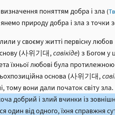
визначення поняттям добра і зла
(
Тв
лянемо природу добра і зла з точки 
ілили у своєму житті первісну любов
 основу (사위기대,
савікіде
) з Богом у
мета їхньої любові була протилежною
ирьохпозиційна основа (사위기대,
саві
і, тому вони дали початок світу зла.
оча добрий і злий вчинки із зовнішн
я один від одного, їхня справжня сут