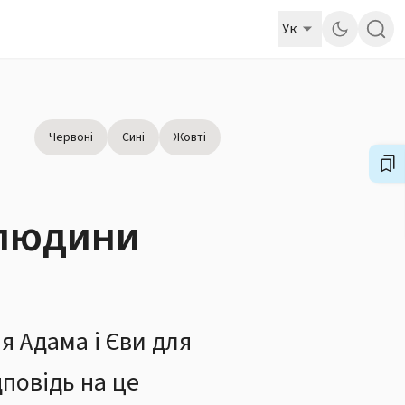
Ук
Червоні
Сині
Жовті
 людини
я Адама і Єви для
повідь на це