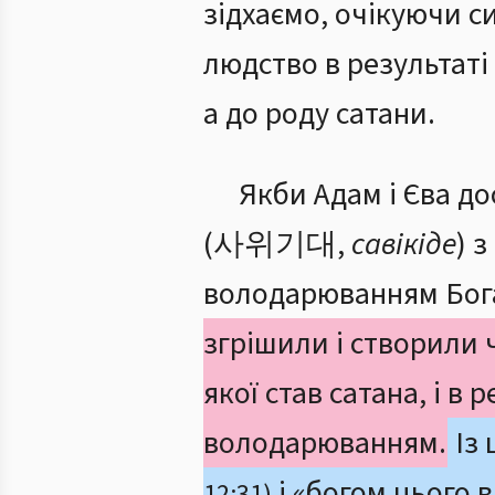
зідхаємо, очікуючи с
людство в результаті
а до роду сатани.
Якби Адам і Єва д
(사위기대,
савікіде
) 
володарюванням Бог
згрішили і створил
якої став сатана, і в 
володарюванням.
Із 
і «богом цього в
12:31)