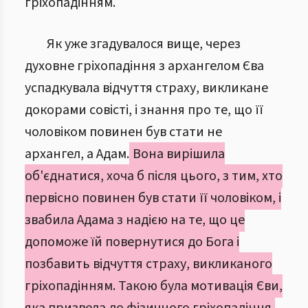
гріхопадінням.
Як уже згадувалося вище, через
духовне гріхопадіння з архангелом Єва
успадкувала відчуття страху, викликане
докорами совісті, і знання про те, що її
чоловіком повинен був стати не
архангел, а Адам.
Вона вирішила
об'єднатися, хоча б після цього, з тим, хто
первісно повинен був стати її чоловіком, і
звабила Адама з надією на те, що це
допоможе їй повернутися до Бога і
позбавить відчуття страху, викликаного
гріхопадінням. Такою була мотивація Єви,