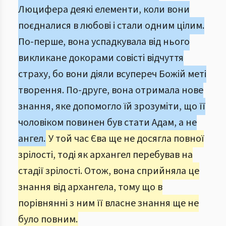
Люцифера деякі елементи, коли вони
поєдналися в любові і стали одним цілим.
По-перше, вона успадкувала від нього
викликане докорами совісті відчуття
страху, бо вони діяли всупереч Божій меті
творення. По-друге, вона отримала нове
знання, яке допомогло їй зрозуміти, що її
чоловіком повинен був стати Адам, а не
ангел.
У той час Єва ще не досягла повної
зрілості, тоді як архангел перебував на
стадії зрілості. Отож, вона сприйняла це
знання від архангела, тому що в
порівнянні з ним її власне знання ще не
було повним.