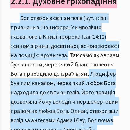
2.2.1. Духовне гріхопадіння
Бог створив світ ангелів
і
(Бут. 1:26)
призначив Люцифера (символічно
названого в Книзі пророка Ісаї
(14:12)
«сином зірниці досвітньої, ясною зорею»)
на позицію архангела.
Так само як Авраам
був каналом, через який благословення
Бога приходило до ізраїльтян,
Люцифер
був тим каналом, через який любов Бога
надходила до світу ангелів. Його позиція
дозволяла йому володіти першочерговим
правом на любов Бога. Однак, створивши
вслід за ангелами Адама і Єву, Бог почав
проявляти до них — Своїх дітей —