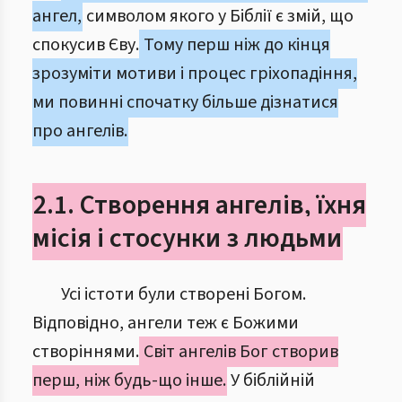
ангел,
символом якого у Біблії є змій, що
спокусив Єву.
Тому перш ніж до кінця
зрозуміти мотиви і процес гріхопадіння,
ми повинні спочатку більше дізнатися
про ангелів.
2.1. Створення ангелів, їхня
місія і стосунки з людьми
Усі істоти були створені Богом.
Відповідно, ангели теж є Божими
створіннями.
Світ ангелів Бог створив
перш, ніж будь-що інше.
У біблійній