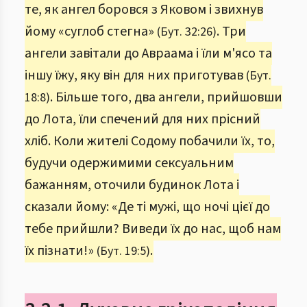
те, як ангел боровся з Яковом і звихнув
йому «суглоб стегна»
. Три
(Бут. 32:26)
ангели завітали до Авраама і їли м'ясо та
іншу їжу, яку він для них приготував
(Бут.
. Більше того, два ангели, прийшовши
18:8)
до Лота, їли спечений для них прісний
хліб. Коли жителі Содому побачили їх, то,
будучи одержимими сексуальним
бажанням, оточили будинок Лота і
сказали йому: «Де ті мужі, що ночі цієї до
тебе прийшли? Виведи їх до нас, щоб нам
їх пізнати!»
.
(Бут. 19:5)