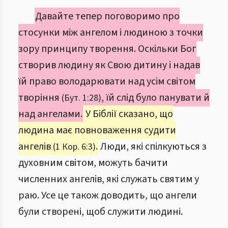
Давайте тепер поговоримо про
стосунки між ангелом і людиною з точки
зору принципу творення. Оскільки Бог
створив людину як Свою дитину і надав
їй право володарювати над усім світом
творіння
, їй слід було панувати й
(Бут. 1:28)
над ангелами.
У Біблії сказано, що
людина має повноваження судити
ангелів
.
Люди, які спілкуються з
(1 Кор. 6:3)
духовним світом, можуть бачити
численних ангелів, які служать святим у
раю. Усе це також доводить, що ангели
були створені, щоб служити людині.