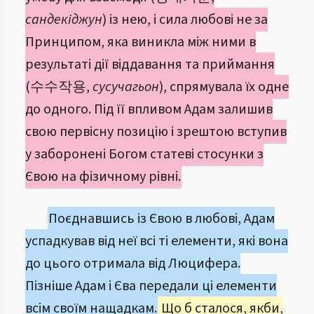
сандекіджун
) із нею, і сила любові не за
Принципом, яка виникла між ними в
результаті дії віддавання та приймання
(수수작용,
сусучагьон
), спрямувала їх одне
до одного. Під її впливом Адам залишив
свою первісну позицію і зрештою вступив
у заборонені Богом статеві стосунки з
Євою на фізичному рівні.
Поєднавшись із Євою в любові, Адам
успадкував від неї всі ті елементи, які вона
до цього отримала від Люцифера.
Пізніше Адам і Єва передали ці елементи
всім своїм нащадкам.
Що б сталося, якби,