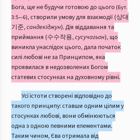
Бога, ще не будучи готовою до цього
(Бут.
, створили умову для взаємодії (상대
3:5—6)
기준,
сандекіджун
). Дія віддавання та
приймання (수수작용,
сусучагьон
), що
виникла унаслідок цього, дала початок
силі любові не за Принципом, яка
проявилася в недозволених Богом
статевих стосунках на духовному рівні.
Усі істоти створені відповідно до
такого принципу: ставши одним цілим у
стосунках любові, вони обмінюються
одна з одною певними елементами.
Таким чином, Єва отримала від