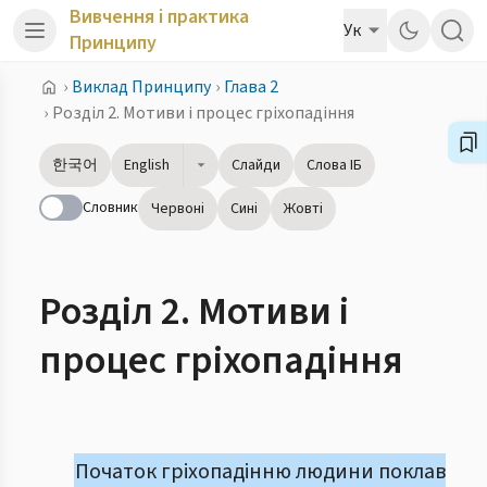
Вивчення і практика
Ук
Принципу
›
Виклад Принципу
›
Глава 2
›
Розділ 2. Мотиви i процес гріхопадіння
한국어
English
Слайди
Слова ІБ
Словник
Червоні
Сині
Жовті
Розділ 2. Мотиви i
процес гріхопадіння
Початок гріхопадінню людини поклав