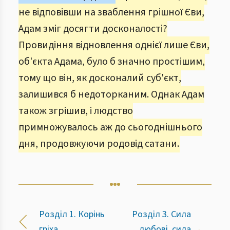
не відповівши на зваблення грішної Єви,
Адам зміг досягти досконалості?
Провидіння відновлення однієї лише Єви,
об'єкта Адама, було б значно простішим,
тому що він, як досконалий суб'єкт,
залишився б недоторканим. Однак Адам
також згрішив, і людство
примножувалось аж до сьогоднішнього
дня, продовжуючи родовід сатани.
Розділ 1. Корінь
Розділ 3. Сила
гріха
любові, сила