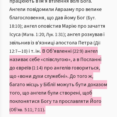
працюють в ім'я втілення волі Бога.
Ангели повідомили Аврааму про велике
благословення, що дав йому Бог
(Бут.
; ангел оповістив Марію про зачаття
18:10)
Ісуса
; ангел розкував і
(Матв. 1:20; Лук. 1:31)
звільнив із в'язниці апостола Петра
(Дії
і т. ін.
В Об'явленні
ангел
12:7—10)
(22:9)
називає себе «співслугою», а в Посланні
до євреїв
про ангелів говориться,
(1:14)
що «вони духи служебні». До того ж,
багато місць у Біблії можуть бути доказом
того, що ангели були створені, щоб
поклонятися Богу та прославляти Його
.
(Об'яв. 5:11; 7:11)