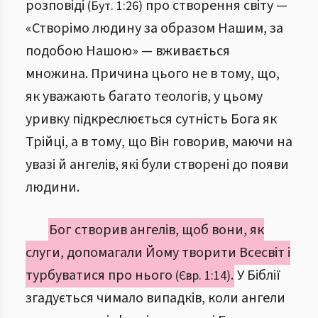
розповіді
про створення світу —
(Бут. 1:26)
«Створімо людину за образом Нашим, за
подобою Нашою» — вживається
множина. Причина цього не в тому, що,
як уважають багато теологів, у цьому
уривку підкреслюється сутність Бога як
Трійці, а в тому, що Він говорив, маючи на
увазі й ангелів, які були створені до появи
людини.
Бог створив ангелів, щоб вони, як
слуги, допомагали Йому творити Всесвіт і
турбуватися про нього
.
У Біблії
(Євр. 1:14)
згадується чимало випадків, коли ангели