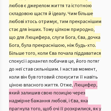
любов є джерелом життя та істотною
складовою щастя й ідеалу. Чим більше
любові хтось отримує, тим прекраснішим
стає для інших. Тому цілком природно,
що для Люцифера, слуги Бога, Єва, дочка
Бога, була прекраснішою, ніж будь-хто.
Більше того, коли Єва почала піддаватися
спокусі і архангел побачив це, його потяг
до неї став сильнішим. І настав момент,
коли він був готовий спокусити її навіть
ціною власного життя. Отже,
Люцифер,
який залишив свою позицію через
надмірне бажання любові, і Єва, яка
прагнула того, щоб очі її розкрилися, як у