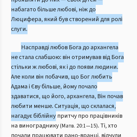
набагато більше любові, ніж до
Люцифера, який був створений для ролі
слуги.
Насправді любов Бога до архангела
не стала слабшою: він отримував від Бога
стільки ж любові, як і до появи людини.
Але коли він побачив, що Бог любить
Адама і Єву більше, йому почало
здаватися, що його, архангела, Він почав
любити менше. Ситуація, що склалася,
нагадує біблійну
притчу про працівників
на винограднику
. Ті, хто
(Матв. 20:1—15)
почали працювати рано-вранці, відчули