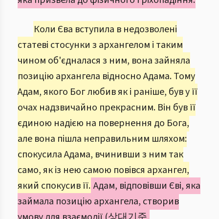
яка призвела до фізичного гріхопадіння.
Коли Єва вступила в недозволені
статеві стосунки з архангелом і таким
чином об'єдналася з ним, вона зайняла
позицію архангела відносно Адама. Тому
Адам, якого Бог любив як і раніше, був у її
очах надзвичайно прекрасним. Він був її
єдиною надією на повернення до Бога,
але вона пішла неправильним шляхом:
спокусила Адама, вчинивши з ним так
само, як із нею самою повівся архангел,
який спокусив її.
Адам, відповівши Єві, яка
займала позицію архангела, створив
умову для взаємодії (상대기준,