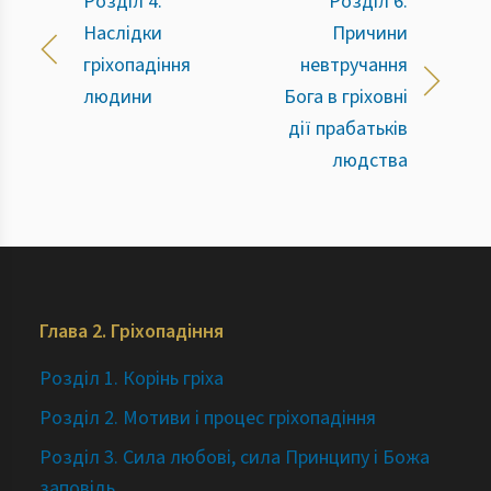
Розділ 4.
Розділ 6.
Наслідки
Причини
гріхопадіння
невтручання
людини
Бога в гріховні
дії прабатьків
людства
Глава 2. Гріхопадіння
Розділ 1. Корінь гріха
Розділ 2. Мотиви i процес гріхопадіння
Розділ 3. Сила любові, сила Принципу і Божа
заповідь