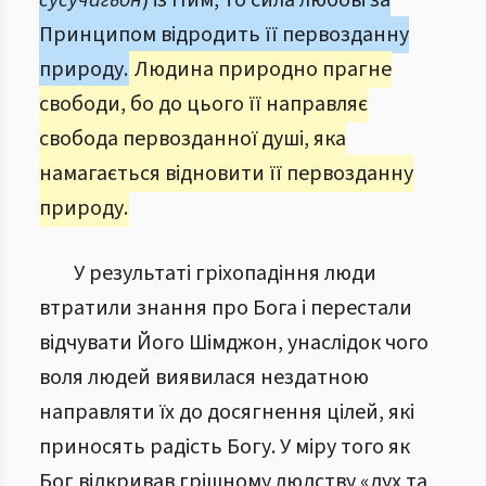
сусучагьон
) із Ним, то сила любові за
Принципом відродить її первозданну
природу.
Людина природно прагне
свободи, бо до цього її направляє
свобода первозданної душі, яка
намагається відновити її первозданну
природу.
У результаті гріхопадіння люди
втратили знання про Бога і перестали
відчувати Його Шімджон, унаслідок чого
воля людей виявилася нездатною
направляти їх до досягнення цілей, які
приносять радість Богу. У міру того як
Бог відкривав грішному людству «дух та