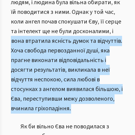
людям, і людина була вільна обирати, як
їй поводитися з ними. Однак у той час,
коли ангел почав спокушати Єву, її серце
та інтелект ще не були досконалими, і
вона втратила ясність думок та відчуттів.
Хоча свобода первозданної душі, яка
прагне виконати відповідальність і
досягти результатів, викликала в неї
відчуття неспокою, сила любові в
стосунках з ангелом виявилася більшою, і
Єва, переступивши межу дозволеного,
вчинила гріхопадіння.
Як би вільно Єва не поводилася з