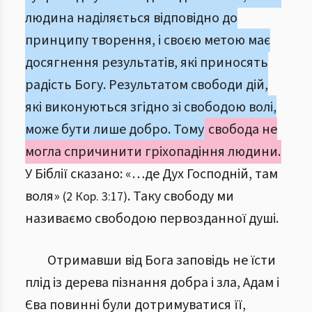
людина наділяється відповідно до
принципу творення, і своєю метою має
досягнення результатів, які приносять
радість Богу. Результатом свободи дій,
які виконуються згідно зі свободою волі,
може бути лише добро. Тому
свобода не
могла спричинити гріхопадіння людини.
У Біблії сказано: «…де Дух Господній, там
воля»
. Таку свободу ми
(2 Кор. 3:17)
називаємо свободою первозданної душі.
Отримавши від Бога заповідь не їсти
плід із дерева пізнання добра і зла, Адам і
Єва повинні були дотримуватися її,