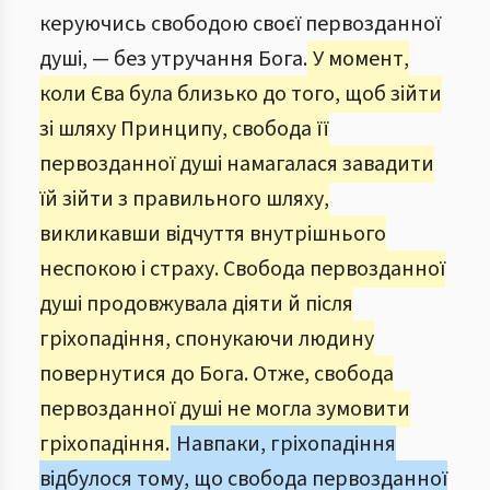
керуючись свободою своєї первозданної
душі, — без утручання Бога.
У момент,
коли Єва була близько до того, щоб зійти
зі шляху Принципу, свобода її
первозданної душі намагалася завадити
їй зійти з правильного шляху,
викликавши відчуття внутрішнього
неспокою і страху. Свобода первозданної
душі продовжувала діяти й після
гріхопадіння, спонукаючи людину
повернутися до Бога. Отже, свобода
первозданної душі не могла зумовити
гріхопадіння.
Навпаки, гріхопадіння
відбулося тому, що свобода первозданної