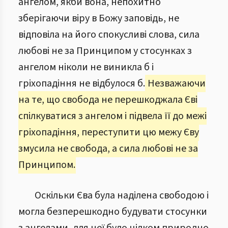
ангелом, якби вона, непохитно
зберігаючи віру в Божу заповідь, не
відповіла на його спокусливі слова, сила
любові не за Принципом у стосунках з
ангелом ніколи не виникла б і
гріхопадіння не відбулося б.
Незважаючи
на те, що свобода не перешкоджала Єві
спілкуватися з ангелом і підвела її до межі
гріхопадіння, переступити цю межу Єву
змусила не свобода, а сила любові не за
Принципом.
Оскільки Єва була наділена свободою і
могла безперешкодно будувати стосунки