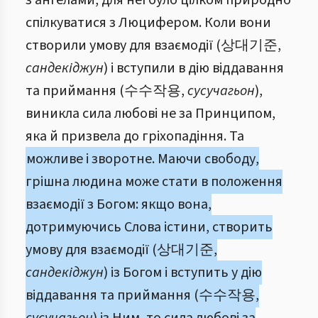
з ангелами, для неї було цілком природно
спілкуватися з Люцифером. Коли вони
створили умову для взаємодії (상대기준,
сандекіджун
) і вступили в дію віддавання
та приймання (수수작용,
сусучагьон
),
виникла сила любові не за Принципом,
яка й призвела до гріхопадіння. Та
можливе і зворотне. Маючи свободу,
грішна людина може стати в положення
взаємодії з Богом: якщо вона,
дотримуючись Слова істини, створить
умову для взаємодії (상대기준,
сандекіджун
) із Богом і вступить у дію
віддавання та приймання (수수작용,