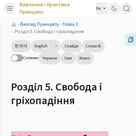
Вивчення і практика
Ук
Принципу
›
Виклад Принципу
›
Глава 2
›
Розділ 5. Свобода і гріхопадіння
한국어
English
Слайди
Слова ІБ
Словник
Червоні
Сині
Жовті
Розділ 5. Свобода і
гріхопадіння