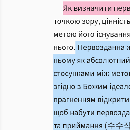
Як визначити перв
точкою зору, цінніст
метою його існування
нього.
Первозданна ж 
ньому як абсолютний
стосунками між метою
згідно з Божим ідеал
прагненням відкрити 
щоб набути первоздан
та приймання (수수