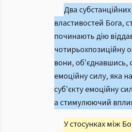
Два субстанційних 
властивостей Бога,
починають дію відд
чотирьохпозиційну
вони, об'єднавшись, с
емоційну силу, яка 
суб'єкту емоційну си
а стимулюючий вплив
У стосунках між Бо