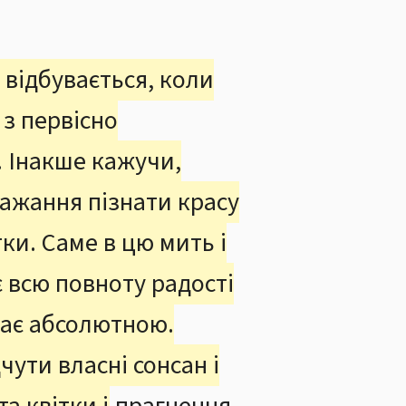
 відбувається, коли
 з первісно
. Інакше кажучи,
бажання пізнати красу
ки. Саме в цю мить і
 всю повноту радості
стає абсолютною.
чути власні сонсан і