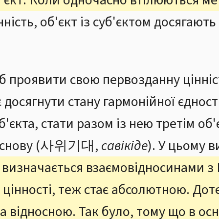
б'єкт. Коли одночасно втілюються мет
ність, об'єкт із суб'єктом досягають
об проявити свою первозданну цінніс
 досягнути стану гармонійної єдност
б'єкта, стати разом із нею третім об
 основу (사위기대,
савікіде
). У цьому 
о визначається взаємовідносинами з 
цінності, теж стає абсолютною. Доте
а відносною. Так було, тому що в осн