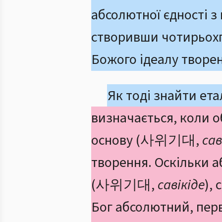
абсолютної єдності з
створивши чотирьо
Божого ідеалу творе
Як тоді знайти ета
визначається, коли о
основу (사위기대,
сав
творення. Оскільки а
(사위기대,
савікіде
),
Бог абсолютний, перв