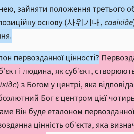
 нею, зайняти положення третього об
хпозиційну основу (사위기대,
савікіде
ння.
лон первозданної цінності?
Первозда
б'єкт і людина, як суб'єкт, створюю
ікіде
) з Богом у центрі, яка відповід
бсолютний Бог є центром цієї чотир
 саме Він буде еталоном первозданної
озданна цінність об'єкта, яка визна