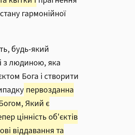
а квітки і
прагнення
 стану гармонійної
ть, будь-який
і з людиною, яка
'єктом Бога і створити
випадку
первозданна
Богом, Який є
пер цінність об'єктів
ові віддавання та