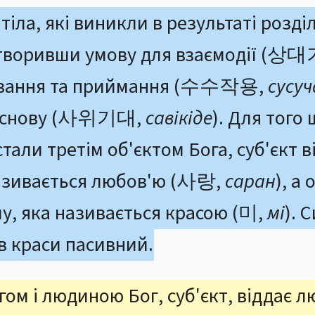
тіла, які виникли в результаті розд
 створивши умову для взаємодії (
авання та приймання (수수작용,
сусуч
 основу (사위기대,
савікіде
). Для того 
тали третім об'єктом Бога, суб'єкт в
називається любов'ю (사랑,
саран
), а
лу, яка називається красою (미,
мі
). 
 краси пасивний.
гом і людиною Бог, суб'єкт, віддає л