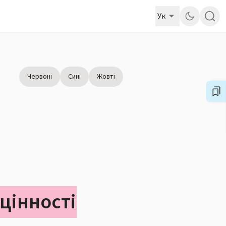
Ук
Червоні
Сині
Жовті
 цінності