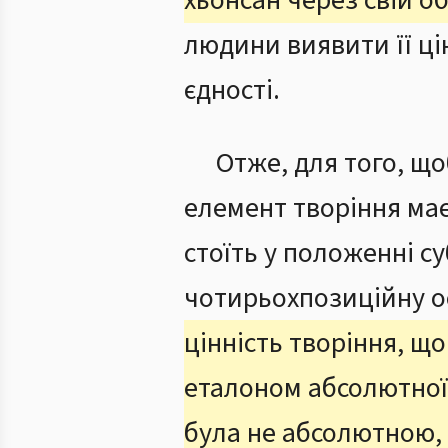
хьонсан через свій о
людини виявити її цін
єдності.
Отже, для того, щ
елемент творіння має
стоїть у положенні су
чотирьохпозиційну
цінність творіння, щ
еталоном абсолютної 
була не абсолютною, 