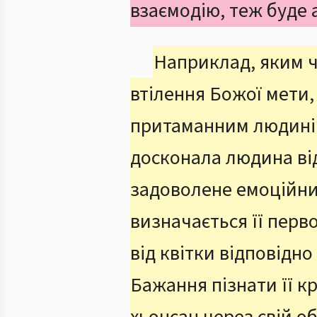
взаємодію, теж буде
Наприклад, яким ч
втілення Божої мети, 
притаманним людині 
досконала людина від
задоволене емоційним
визначається її перв
від квітки відповідно
Бажання пізнати її к