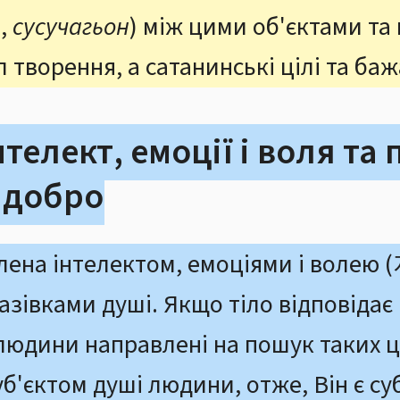
,
сусучагьон
) між цими об'єктами т
 творення, а сатанинські цілі та баж
нтелект, емоції і воля та 
і добро
лена інтелектом, емоціями і волею
азівками душі. Якщо тіло відповідає 
 людини направлені на пошук таких ці
суб'єктом душі людини, отже, Він є суб