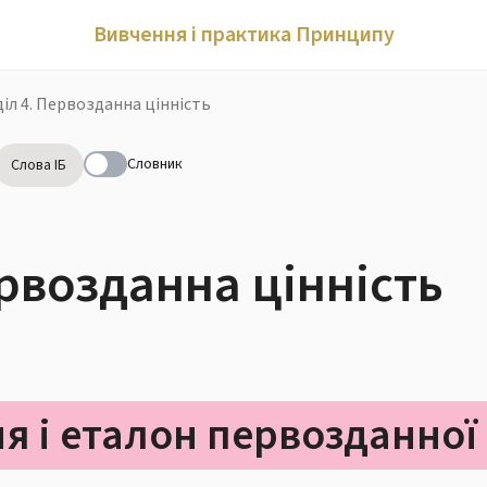
Вивчення і практика Принципу
іл 4. Первозданна цінність
Словник
Слова ІБ
ервозданна цінність
я і еталон первозданної