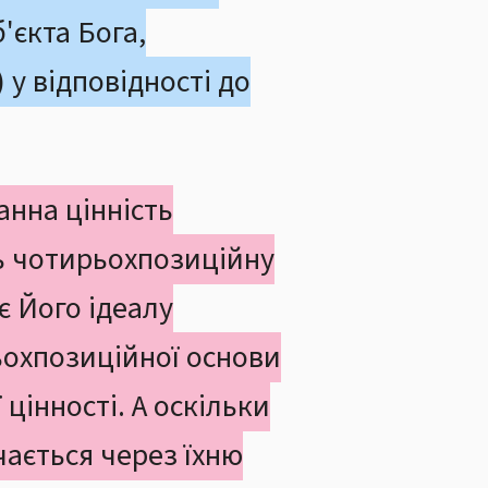
'єкта Бога,
) у відповідності до
нна цінність
ть чотирьохпозиційну
ає Його ідеалу
ьохпозиційної основи
 цінності. А оскільки
чається через їхню