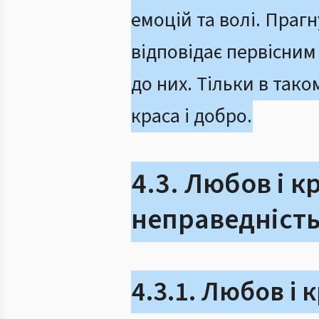
емоцій та волі. Праг
відповідає первісним і
до них. Тільки в тако
краса і добро.
4.3. Любов і к
неправедніст
4.3.1. Любов і 