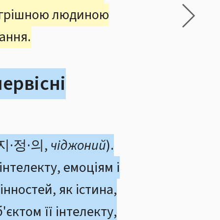
а грішною людиною
ання.
первісні
 (지·정·의,
чіджоний
).
інтелекту, емоціям і
нностей, як істина,
'єктом її інтелекту,