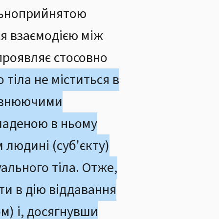
льноприйнятою
ся взаємодією між
проявляє стосовно
 тіла не міститься в
повнюючими
кладеною в ньому
 людині (суб'єкту)
ального тіла. Отже,
ти в дію віддавання
ом) і, досягнувши