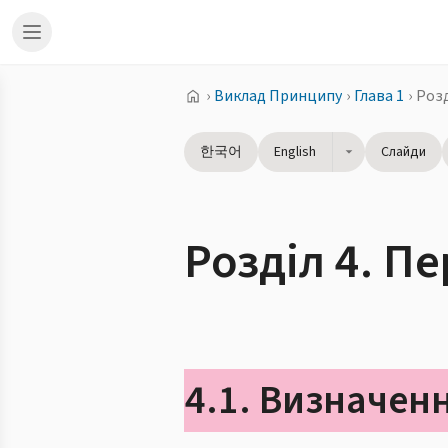
›
Виклад Принципу
›
Глава 1
›
Розд
한국어
English
Слайди
Розділ 4. П
4.1. Визначенн