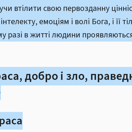
нучи втілити свою первозданну цінн
нтелекту, емоціям і волі Бога, і її ті
му разі в житті людини проявляються
раса, добро і зло, праведн
ь
краса