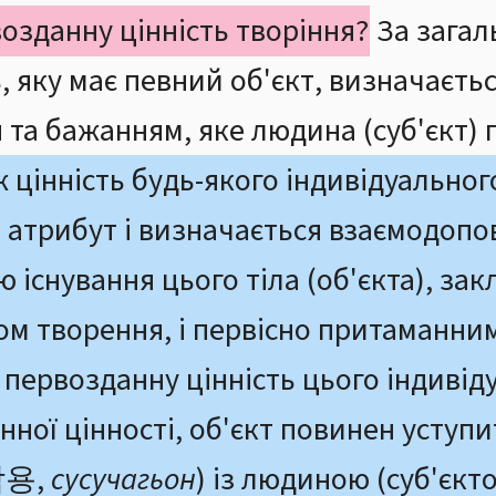
озданну цінність творіння?
За зага
ь, яку має певний об'єкт, визначаєть
 та бажанням, яке людина (суб'єкт) 
цінність будь-якого індивідуального
 атрибут і визначається взаємодо
 існування цього тіла (об'єкта), за
ом творення, і первісно притаманним
первозданну цінність цього індивіду
ної цінності, об'єкт повинен уступи
작용,
сусучагьон
) із людиною (суб'єкт