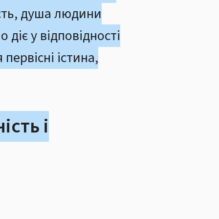
ість, душа людини
ло діє у відповідності
 первісні істина,
ість і