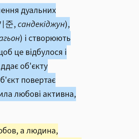
ілення дуальних
상대기준,
сандекіджун
),
агьон
) і створюють
щоб це відбулося і
іддає об'єкту
 об'єкт повертає
Сила любові активна,
юбов, а людина,