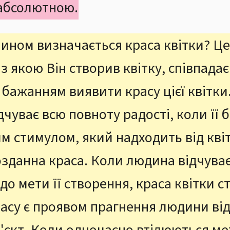
 абсолютною.
ином визначається краса квітки? Це
з якою Він створив квітку, співпадає
бажанням виявити красу цієї квітки
чуває всю повноту радості, коли її 
 стимулом, який надходить від квіт
озданна краса. Коли людина відчуває
 до мети її створення, краса квітки 
расу є проявом прагнення людини від