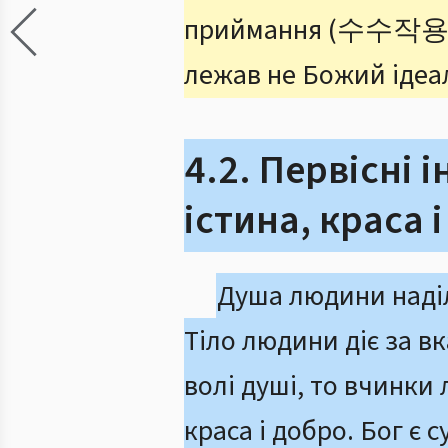
приймання (수수작용
лежав не Божий ідеал
4.2. Первісні і
істина, краса 
Душа людини наді
Тіло людини діє за вк
волі душі, то вчинки
краса і добро. Бог є 