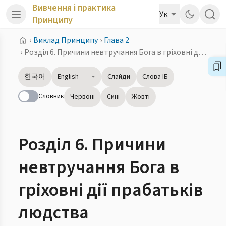
Вивчення і практика
Ук
Принципу
›
Виклад Принципу
›
Глава 2
›
Розділ 6. Причини невтручання Бога в гріховні дії прабатьків людства
한국어
English
Слайди
Слова ІБ
Словник
Червоні
Сині
Жовті
Розділ 6. Причини
невтручання Бога в
гріховні дії прабатьків
людства