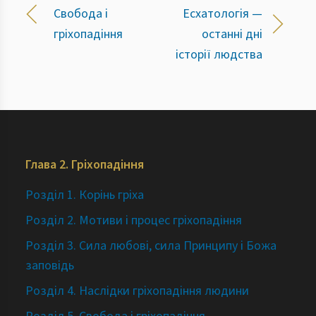
Свобода і
Есхатологія —
гріхопадіння
останні дні
історії людства
Глава 2. Гріхопадіння
Розділ 1. Корінь гріха
Розділ 2. Мотиви i процес гріхопадіння
Розділ 3. Сила любові, сила Принципу і Божа
заповідь
Розділ 4. Наслідки гріхопадіння людини