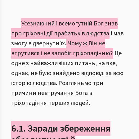
Усезнаючий і всемогутній Бог знав
про гріховні дії прабатьків людства
і мав
змогу відвернути їх.
Чому ж Він не
втрутився і не запобіг гріхопадінню?
Це
одне з найважливіших питань, на яке,
однак, не було знайдено відповіді за всю
історію людства. Розгляньмо три
причини невтручання Бога в
гріхопадіння перших людей.
6.1. Заради збереження