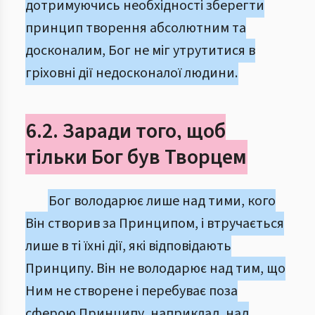
дотримуючись необхідності зберегти
принцип творення абсолютним та
досконалим, Бог не міг утрутитися в
гріховні дії недосконалої людини.
6.2. Заради того, щоб
тільки Бог був Творцем
Бог володарює лише над тими, кого
Він створив за Принципом, і втручається
лише в ті їхні дії, які відповідають
Принципу. Він не володарює над тим, що
Ним не створене і перебуває поза
сферою Принципу, наприклад, над