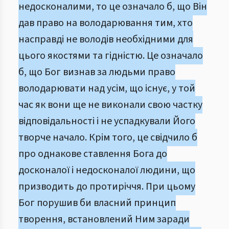
недосконалими, то це означало б, що Він
дав право на володарювання тим, хто
насправді не володів необхідними для
цього якостями та гідністю. Це означало
б, що Бог визнав за людьми право
володарювати над усім, що існує, у той
час як вони ще не виконали свою частку
відповідальності і не успадкували Його
творче начало. Крім того, це свідчило б
про однакове ставлення Бога до
досконалої і недосконалої людини, що
призводить до протиріччя. При цьому
Бог порушив би власний принцип
творення, встановлений Ним заради