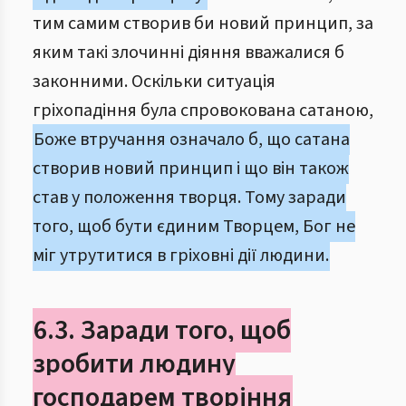
тим самим створив би новий принцип, за
яким такі злочинні діяння вважалися б
законними. Оскільки ситуація
гріхопадіння була спровокована сатаною,
Боже втручання означало б, що сатана
створив новий принцип і що він також
став у положення творця. Тому заради
того, щоб бути єдиним Творцем, Бог не
міг утрутитися в гріховні дії людини.
6.3. Заради того, щоб
зробити людину
господарем творіння