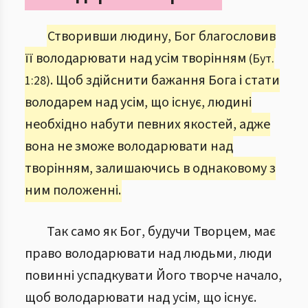
Створивши людину, Бог благословив
її володарювати над усім творінням
(Бут.
. Щоб здійснити бажання Бога і стати
1:28)
володарем над усім, що існує, людині
необхідно набути певних якостей, адже
вона не зможе володарювати над
творінням, залишаючись в однаковому з
ним положенні.
Так само як Бог, будучи Творцем, має
право володарювати над людьми, люди
повинні успадкувати Його творче начало,
щоб володарювати над усім, що існує.