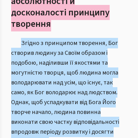
абсолютності й
досконалості принципу
творення
Згідно з принципом творення, Бог
створив людину за Своїм образом і
подобою, наділивши її якостями та
могутністю творця, щоб людина могла
володарювати над усім, що існує, так
само, як Бог володарює над людством.
Однак, щоб успадкувати від Бога Його
творче начало, людина повинна
виконати свою частку відповідальності
впродовж періоду розвитку і досягти