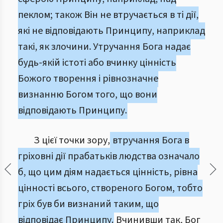
пеклом; також Він не втручається в ті дії,
які не відповідають Принципу, наприклад
такі, як злочини. Утручання Бога надає
будь-якій істоті або вчинку цінність
Божого творення і рівнозначне
визнанню Богом того, що вони
відповідають Принципу.
З цієї точки зору,
втручання Бога в
гріховні дії прабатьків людства означало
б, що цим діям надається цінність, рівна
цінності всього, створеного Богом, тобто
гріх був би визнаний таким, що
відповідає Принципу.
Вчинивши так, Бог