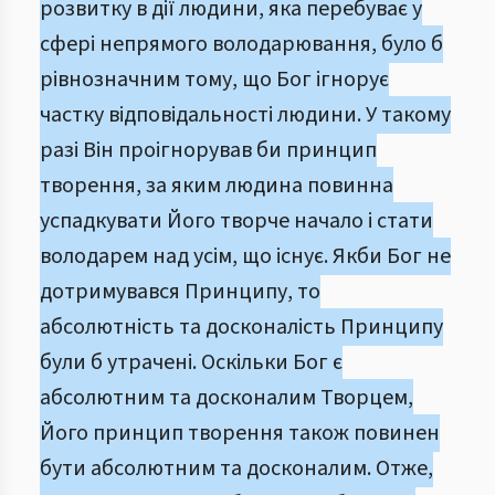
розвитку в дії людини, яка перебуває у
сфері непрямого володарювання, було б
рівнозначним тому, що Бог ігнорує
частку відповідальності людини. У такому
разі Він проігнорував би принцип
творення, за яким людина повинна
успадкувати Його творче начало і стати
володарем над усім, що існує. Якби Бог не
дотримувався Принципу, то
абсолютність та досконалість Принципу
були б утрачені. Оскільки Бог є
абсолютним та досконалим Творцем,
Його принцип творення також повинен
бути абсолютним та досконалим. Отже,