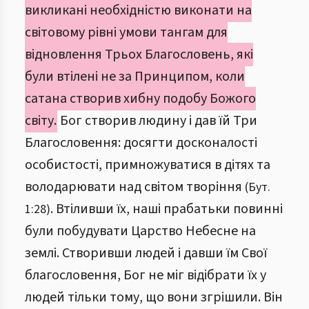
викликані необхідністю виконати на
світовому рівні умови тангам для
відновлення Трьох Благословень, які
були втілені не за Принципом, коли
сатана створив хибну подобу Божого
світу.
Бог створив людину і дав їй Три
Благословення: досягти досконалості
особистості, примножуватися в дітях та
володарювати над світом творіння
(Бут.
. Втіливши їх, наші прабатьки повинні
1:28)
були побудувати Царство Небесне на
землі. Створивши людей і давши їм Свої
благословення, Бог не міг відібрати їх у
людей тільки тому, що вони згрішили. Він