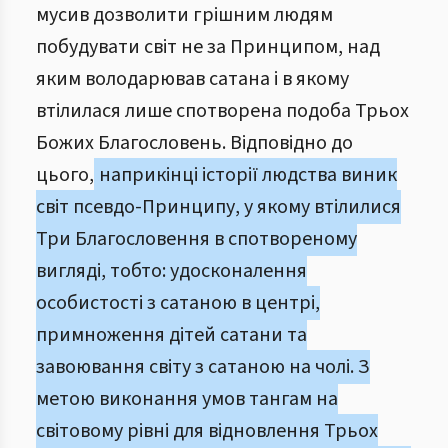
мусив дозволити грішним людям
побудувати світ не за Принципом, над
яким володарював сатана і в якому
втілилася лише спотворена подоба Трьох
Божих Благословень. Відповідно до
цього,
наприкінці історії людства виник
світ псевдо-Принципу, у якому втілилися
Три Благословення в спотвореному
вигляді, тобто: удосконалення
особистості з сатаною в центрі,
примноження дітей сатани та
завоювання світу з сатаною на чолі. З
метою виконання умов тангам на
світовому рівні для відновлення Трьох