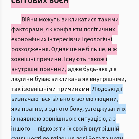
світових воєн
Війни можуть викликатися такими
факторами, як конфлікти політичних і
економічних інтересів чи ідеологічні
розходження. Однак це не більше, ніж
зовнішні причини. Існують також і
внутрішні причини,
адже будь-яка дія
людини буває викликана як внутрішніми,
так і зовнішніми причинами.
Людські дії
визначаються вільною волею людини,
яка прагне, з одного боку, узгоджувати їх
із наявною зовнішньою ситуацією, а з
іншого — підкоряти їх своїй внутрішній
схильності до втілення волі Бога та мети