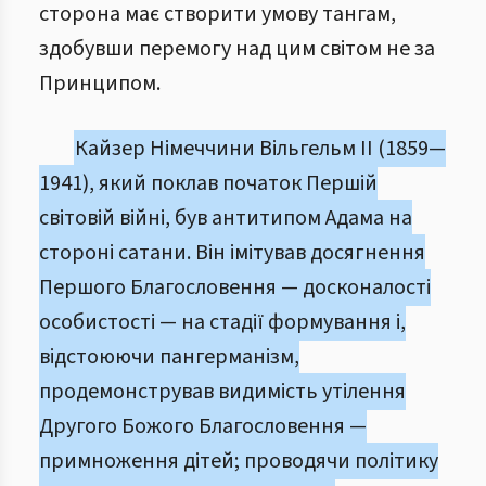
сторона має створити умову тангам,
здобувши перемогу над цим світом не за
Принципом.
Кайзер Німеччини Вільгельм ІІ (1859—
1941), який поклав початок Першій
світовій війні, був антитипом Адама на
стороні сатани. Він імітував досягнення
Першого Благословення — досконалості
особистості — на стадії формування і,
відстоюючи пангерманізм,
продемонстрував видимість утілення
Другого Божого Благословення —
примноження дітей; проводячи політику