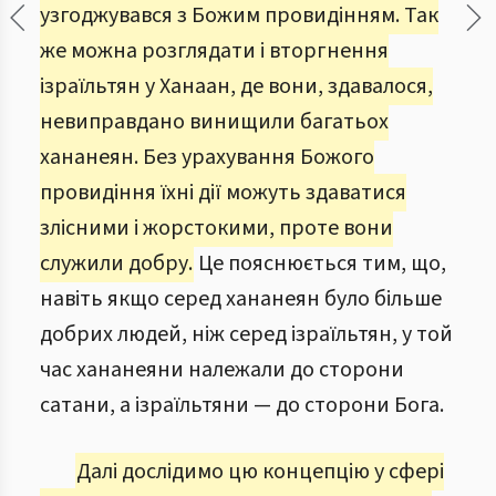
узгоджувався з Божим провидінням. Так
же можна розглядати і вторгнення
ізраїльтян у Ханаан, де вони, здавалося,
невиправдано винищили багатьох
хананеян. Без урахування Божого
провидіння їхні дії можуть здаватися
злісними і жорстокими, проте вони
служили добру.
Це пояснюється тим, що,
навіть якщо серед хананеян було більше
добрих людей, ніж серед ізраїльтян, у той
час хананеяни належали до сторони
сатани, а ізраїльтяни — до сторони Бога.
Далі дослідимо цю концепцію у сфері