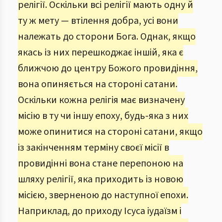
релігії. Оскільки всі релігії мають одну й
ту ж мету — втілення добра, усі вони
належать до сторони Бога. Однак, якщо
якась із них перешкоджає іншій, яка є
ближчою до центру Божого провидіння,
вона опиняється на стороні сатани.
Оскільки кожна релігія має визначену
місію в ту чи іншу епоху, будь-яка з них
може опинитися на стороні сатани, якщо
із закінченням терміну своєї місії в
провидінні вона стане перепоною на
шляху релігії, яка приходить із новою
місією, зверненою до наступної епохи.
Наприклад, до приходу Ісуса іудаїзм і