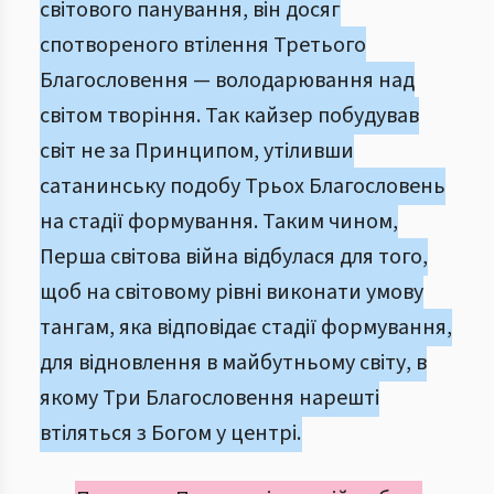
світового панування, він досяг
спотвореного втілення Третього
Благословення — володарювання над
світом творіння. Так кайзер побудував
світ не за Принципом, утіливши
сатанинську подобу Трьох Благословень
на стадії формування. Таким чином,
Перша світова війна відбулася для того,
щоб на світовому рівні виконати умову
тангам, яка відповідає стадії формування,
для відновлення в майбутньому світу, в
якому Три Благословення нарешті
втіляться з Богом у центрі.