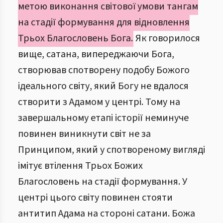
метою виконання світової умови тангам
на стадії формування для відновлення
Трьох Благословень Бога.
Як говорилося
вище, сатана, випереджаючи Бога,
створював спотворену подобу Божого
ідеального світу, який Богу не вдалося
створити з Адамом у центрі. Тому на
завершальному етапі історії неминуче
повинен виникнути світ не за
Принципом, який у спотвореному вигляді
імітує втілення Трьох Божих
Благословень на стадії формування. У
центрі цього світу повинен стояти
антитип Адама на стороні сатани. Божа