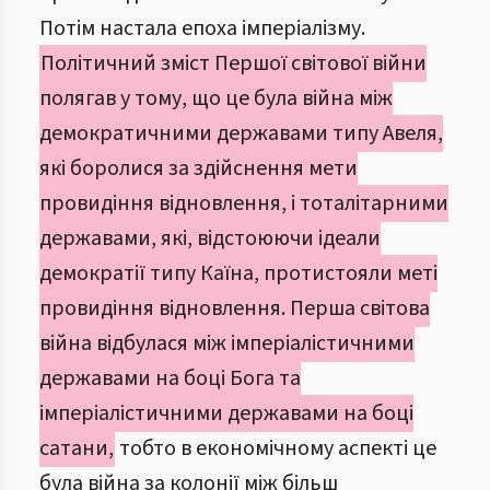
Потім настала епоха імперіалізму.
Політичний зміст Першої світової війни
полягав у тому, що це була війна між
демократичними державами типу Авеля,
які боролися за здійснення мети
провидіння відновлення, і тоталітарними
державами, які, відстоюючи ідеали
демократії типу Каїна, протистояли меті
провидіння відновлення. Перша світова
війна відбулася між імперіалістичними
державами на боці Бога та
імперіалістичними державами на боці
сатани,
тобто в економічному аспекті це
була війна за колонії між більш