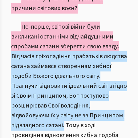
причини світових воєн?
По-перше, світові війни були
викликані останніми відчайдушними
спробами сатани зберегти свою владу.
Від часів гріхопадіння прабатьків людства
сатана займався створенням хибної
подоби Божого ідеального світу.
Прагнучи відновити ідеальний світ згідно
зі Своїм Принципом, Бог поступово
розширював Свої володіння,
відвойовуючи їх у світу не за Принципом,
підвладного сатані.
Тому в ході
провидіння відновлення хибна подоба