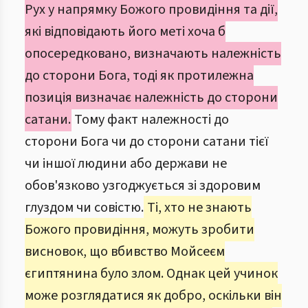
Рух у напрямку Божого провидіння та дії,
які відповідають його меті хоча б
опосередковано, визначають належність
до сторони Бога, тоді як протилежна
позиція визначає належність до сторони
сатани.
Тому факт належності до
сторони Бога чи до сторони сатани тієї
чи іншої людини або держави не
обов'язково узгоджується зі здоровим
глуздом чи совістю.
Ті, хто не знають
Божого провидіння, можуть зробити
висновок, що вбивство Мойсеєм
єгиптянина було злом. Однак цей учинок
може розглядатися як добро, оскільки він