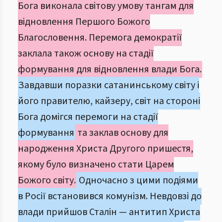
Бога виконала світову умову тангам для
відновлення Першого Божого
Благословення. Перемога демократії
заклала також основу на стадії
формування для відновлення влади Бога.
Завдавши поразки сатанинському світу і
його правителю, кайзеру, світ на стороні
Бога домігся перемоги на стадії
формування
та заклав основу для
народження Христа Другого пришестя,
якому було визначено стати Царем
Божого світу.
Одночасно з цими подіями
в Росії встановився комунізм. Невдовзі до
влади прийшов Сталін — антитип Христа