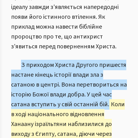
ідеалу завжди з'являється напередодні
появи його істинного втілення. Як
приклад можна навести біблійне
пророцтво про те, що антихрист
з'явиться перед поверненням Христа.
З приходом Христа Другого пришестя
настане кінець історії влади зла з
сатаною в центрі. Вона перетвориться на
історію Божої влади добра. У цей час
сатана вступить у свій останній бій.
Коли
в ході національного відновлення
Ханаану ізраїльтяни наблизилися до
виходу з Єгипту, сатана, діючи через