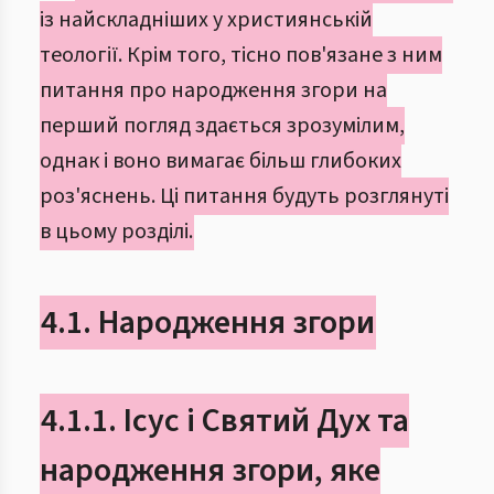
із найскладніших у християнській
теології. Крім того, тісно пов'язане з ним
питання про народження згори на
перший погляд здається зрозумілим,
однак і воно вимагає більш глибоких
роз'яснень. Ці питання будуть розглянуті
в цьому розділі.
4.1. Народження згори
4.1.1. Ісус і Святий Дух та
народження згори, яке