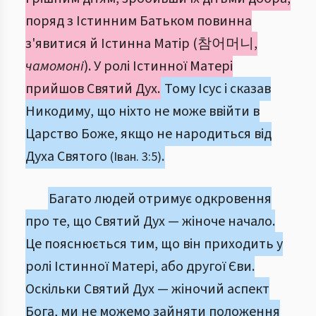
поряд з Істинним Батьком повинна
з'явитися й Істинна Матір (참어머니,
чамомоні
). У ролі Істинної Матері
прийшов Святий Дух.
Тому Ісус і сказав
Никодиму, що ніхто не може ввійти в
Царство Боже, якщо не народиться від
Духа Святого
.
(Іван. 3:5)
Багато людей отримує одкровення
про те, що Святий Дух — жіноче начало.
Це пояснюється тим, що він приходить у
ролі Істинної Матері, або другої Єви.
Оскільки Святий Дух — жіночий аспект
Бога, ми не можемо зайняти положення