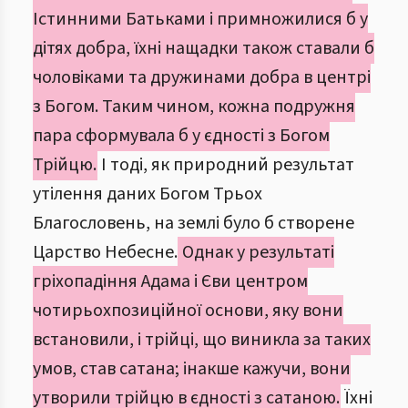
Істинними Батьками і примножилися б у
дітях добра, їхні нащадки також ставали б
чоловіками та дружинами добра в центрі
з Богом. Таким чином, кожна подружня
пара сформувала б у єдності з Богом
Трійцю.
І тоді, як природний результат
утілення даних Богом Трьох
Благословень, на землі було б створене
Царство Небесне.
Однак у результаті
гріхопадіння Адама і Єви центром
чотирьохпозиційної основи, яку вони
встановили, і трійці, що виникла за таких
умов, став сатана; інакше кажучи, вони
утворили трійцю в єдності з сатаною.
Їхні