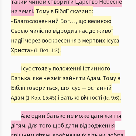
таким чином створити Царство Небесне
на землі.
Тому в Біблії сказано:
«Благословенний Бог…, що великою
Своєю милістю відродив нас до живої
надії через воскресення з мертвих Ісуса
Христа»
.
(1 Пет. 1:3)
Ісус стояв у положенні Істинного
Батька, яке не зміг зайняти Адам. Тому в
Біблії говориться, що Ісус — останній
Адам
і Батько вічності
.
(1 Кор. 15:45)
(Іс. 9:6)
Але один батько не може дати життя
дітям. Для того щоб дати відродження
грішним дітям, зробивши їх дітьми добра,