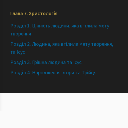
Глава 7. Христологія
Розділ 1. Цінність людини, яка втілила мету
творення
Розділ 2. Людина, яка втілила мету творення,
та Ісус
Розділ 3. Грішна людина та Ісус
Розділ 4. Народження згори та Трійця