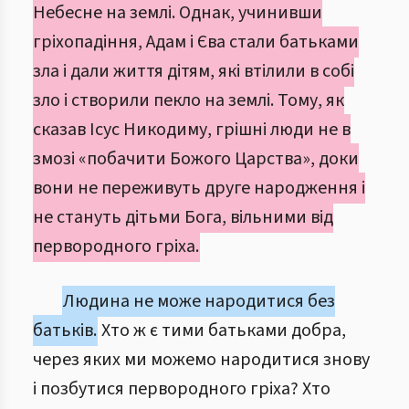
Небесне на землі. Однак, учинивши
гріхопадіння, Адам і Єва стали батьками
зла і дали життя дітям, які втілили в собі
зло і створили пекло на землі. Тому, як
сказав Ісус Никодиму, грішні люди не в
змозі «побачити Божого Царства», доки
вони не переживуть друге народження і
не стануть дітьми Бога, вільними від
первородного гріха.
Людина не може народитися без
батьків.
Хто ж є тими батьками добра,
через яких ми можемо народитися знову
і позбутися первородного гріха? Хто