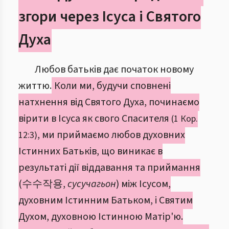
згори через Ісуса і Святого
Духа
Любов батьків дає початок новому
життю.
Коли ми, будучи сповнені
натхнення від Святого Духа, починаємо
вірити в Ісуса як свого Спасителя
(1 Кор.
, ми приймаємо любов духовних
12:3)
Істинних Батьків, що виникає в
результаті дії віддавання та приймання
(수수작용,
сусучагьон
) між Ісусом,
духовним Істинним Батьком, і Святим
Духом, духовною Істинною Матір'ю.