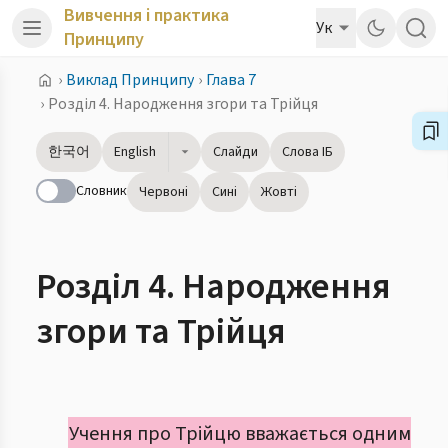
Вивчення і практика
Ук
Принципу
›
Виклад Принципу
›
Глава 7
›
Розділ 4. Народження згори та Трійця
한국어
English
Слайди
Слова ІБ
Словник
Червоні
Сині
Жовті
Розділ 4. Народження
згори та Трійця
Учення про Трійцю вважається одним