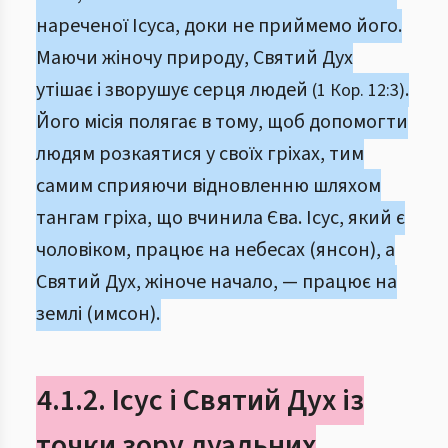
нареченої Ісуса, доки не приймемо його.
Маючи жіночу природу, Святий Дух
утішає і зворушує серця людей
.
(1 Кор. 12:3)
Його місія полягає в тому, щоб допомогти
людям розкаятися у своїх гріхах, тим
самим сприяючи відновленню шляхом
тангам гріха, що вчинила Єва. Ісус, який є
чоловіком, працює на небесах (янсон), а
Святий Дух, жіноче начало, — працює на
землі (имсон).
4.1.2. Ісус і Святий Дух із
точки зору дуальних