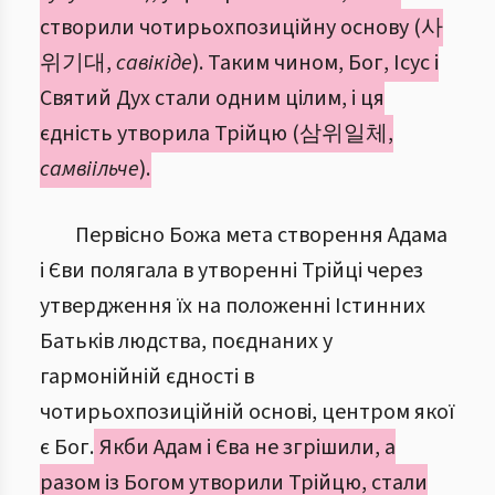
створили чотирьохпозиційну основу (사
위기대,
савікіде
). Таким чином, Бог, Ісус і
Святий Дух стали одним цілим, і ця
єдність утворила Трійцю (삼위일체,
самвіільче
).
Первісно Божа мета створення Адама
і Єви полягала в утворенні Трійці через
утвердження їх на положенні Істинних
Батьків людства, поєднаних у
гармонійній єдності в
чотирьохпозиційній основі, центром якої
є Бог.
Якби Адам і Єва не згрішили, а
разом із Богом утворили Трійцю, стали