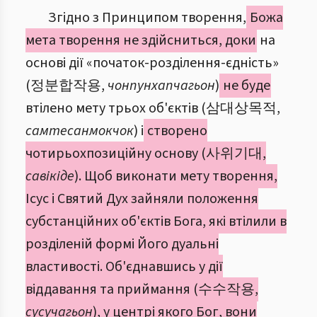
Згідно з Принципом творення,
Божа
мета творення не здійсниться, доки
на
основі дії «початок-розділення-єдність»
(정분합작용,
чонпунхапчагьон
)
не буде
втілено мету трьох об'єктів (삼대상목적,
самтесанмокчок
) і
створено
чотирьохпозиційну основу (사위기대,
савікіде
). Щоб виконати мету творення,
Ісус і Святий Дух зайняли положення
субстанційних об'єктів Бога, які втілили в
розділеній формі Його дуальні
властивості. Об'єднавшись у дії
віддавання та приймання (수수작용,
сусучагьон
), у центрі якого Бог, вони