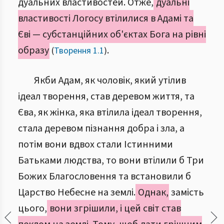
дуальних властивостей. Отже,
дуальні
властивості Логосу втілилися в Адамі та
Єві — субстанційних об'єктах Бога на рівні
образу
.
(
Творення 1.1
)
Якби Адам, як чоловік, який утілив
ідеал творення, став деревом життя, та
Єва, як жінка, яка втілила ідеал творення,
стала деревом пізнання добра і зла, а
потім вони вдвох стали Істинними
Батьками людства, то вони втілили б Три
Божих Благословення та встановили б
Царство Небесне на землі.
Однак,
замість
цього,
вони згрішили, і цей світ став