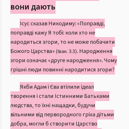
вони дають
Ісус сказав Никодиму: «Поправді,
поправді кажу Я тобі: коли хто не
народиться згори, то не може побачити
Божого Царства»
. Народження
(Іван. 3:3)
згори означає «друге народження». Чому
грішні люди повинні народитися згори?
Якби Адам і Єва втілили ідеал
творення і стали Істинними Батьками
людства, то їхні нащадки, будучи
вільними від первородного гріха дітьми
добра, могли б створити Царство