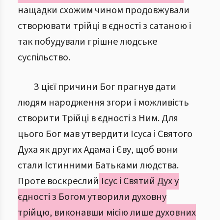
нащадки схожим чином продовжували
створювати трійці в єдності з сатаною і
так побудували грішне людське
суспільство.
З цієї причини Бог прагнув дати
людям народження згори і можливість
створити Трійці в єдності з Ним. Для
цього Бог мав утвердити Ісуса і Святого
Духа як других Адама і Єву, щоб вони
стали Істинними Батьками людства.
Проте воскреслий
Ісус і Святий Дух у
єдності з Богом утворили духовну
трійцю, виконавши місію лише духовних