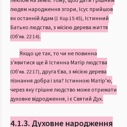
пеклом на землі. Тому, щоб дати грішним
людям народження згори, Ісус прийшов
як останній Адам
, Істинний
(1 Кор.15:45)
Батько людства, з місією дерева життя
.
(Об'яв. 22:14)
Якщо це так, то чи не повинна
з'явитися ще й Істинна Матір людства
, друга Єва, з місією дерева
(Об'яв. 22:17)
пізнання добра і зла? Істинною Матір'ю,
через яку грішне людство може отримати
духовне відродження, і є Святий Дух.
4.1.3. Духовне народження