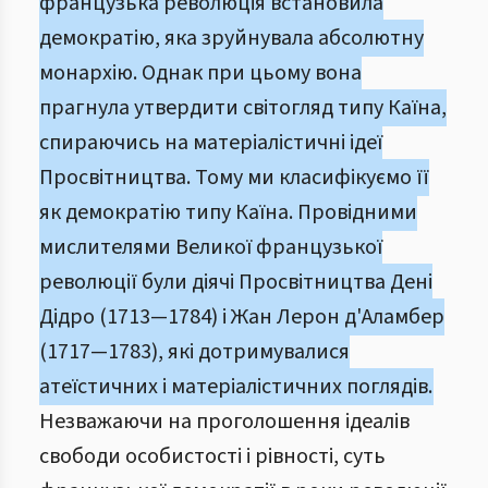
французька революція встановила
демократію, яка зруйнувала абсолютну
монархію. Однак при цьому вона
прагнула утвердити світогляд типу Каїна,
спираючись на матеріалістичні ідеї
Просвітництва. Тому ми класифікуємо її
як демократію типу Каїна. Провідними
мислителями Великої французької
революції були діячі Просвітництва Дені
Дідро (1713—1784) і Жан Лерон д'Аламбер
(1717—1783), які дотримувалися
атеїстичних і матеріалістичних поглядів.
Незважаючи на проголошення ідеалів
свободи особистості і рівності, суть