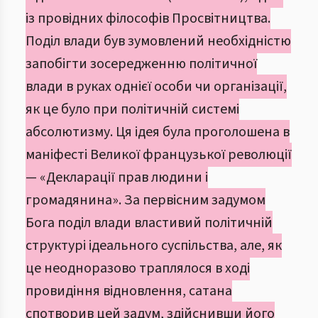
із провідних філософів Просвітництва.
Поділ влади був зумовлений необхідністю
запобігти зосередженню політичної
влади в руках однієї особи чи організації,
як це було при політичній системі
абсолютизму. Ця ідея була проголошена в
маніфесті Великої французької революції
— «Декларації прав людини і
громадянина». За первісним задумом
Бога поділ влади властивий політичній
структурі ідеального суспільства, але, як
це неодноразово траплялося в ході
провидіння відновлення, сатана
спотворив цей задум, здійснивши його