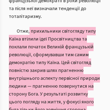
французької демократії в роки революції
та після неї визначали тенденції до
тоталітаризму.
Отже,
прихильники світогляду типу
Каїна втілили ідеї Просвітництва та
поклали початок Великій французькій
революції, сформувавши тим самим
демократію типу Каїна. Цей світогляд
повністю закрив шлях прагненню
внутрішнього аспекту первісної природи
людини — прагненню повернутися на
сторону Бога. У результаті розвитку
цього погляду на життя, у фокусі якого
була тільки його зовнішня сторона,