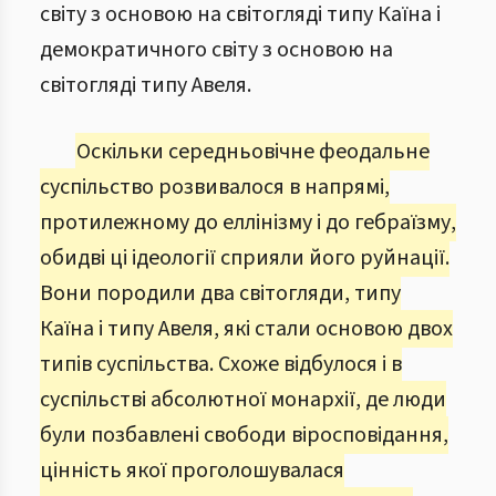
світу з основою на світогляді типу Каїна і
демократичного світу з основою на
світогляді типу Авеля.
Оскільки середньовічне феодальне
суспільство розвивалося в напрямі,
протилежному до еллінізму і до гебраїзму,
обидві ці ідеології сприяли його руйнації.
Вони породили два світогляди, типу
Каїна і типу Авеля, які стали основою двох
типів суспільства. Схоже відбулося і в
суспільстві абсолютної монархії, де люди
були позбавлені свободи віросповідання,
цінність якої проголошувалася