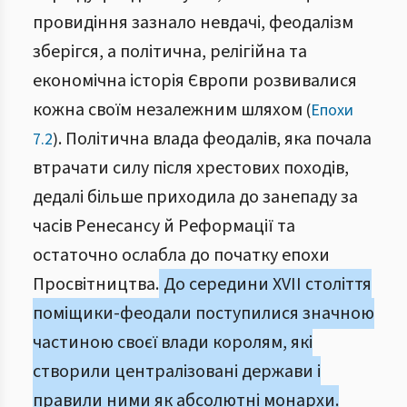
провидіння зазнало невдачі, феодалізм
зберігся, а політична, релігійна та
економічна історія Європи розвивалися
кожна своїм незалежним шляхом
(
Епохи
. Політична влада феодалів, яка почала
7.2
)
втрачати силу після хрестових походів,
дедалі більше приходила до занепаду за
часів Ренесансу й Реформації та
остаточно ослабла до початку епохи
Просвітництва.
До середини XVII століття
поміщики-феодали поступилися значною
частиною своєї влади королям, які
створили централізовані держави і
правили ними як абсолютні монархи.