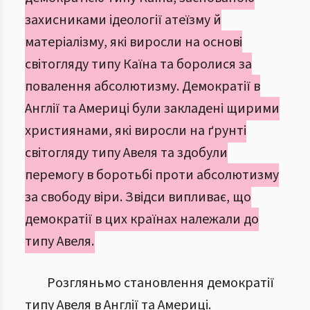
захисниками ідеології атеїзму й
матеріалізму, які виросли на основі
світогляду типу Каїна та боролися за
повалення абсолютизму. Демократії в
Англії та Америці були закладені щирими
християнами, які виросли на ґрунті
світогляду типу Авеля та здобули
перемогу в боротьбі проти абсолютизму
за свободу віри. Звідси випливає, що
демократії в цих країнах належали до
типу Авеля.
Розгляньмо становлення демократії
типу Авеля в Англії та Америці.