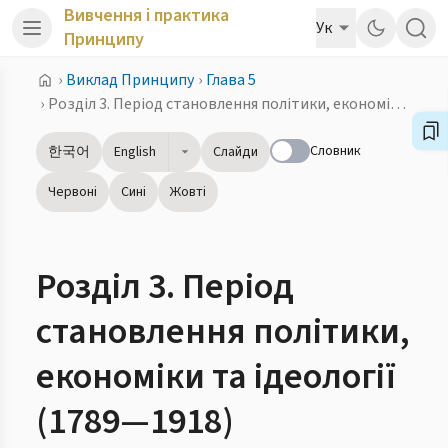
Вивчення і практика
Ук
Принципу
›
Виклад Принципу
›
Глава 5
›
Розділ 3. Період становлення політики, економіки та ідеології (1789—1918)
Словник
한국어
English
Слайди
Червоні
Сині
Жовті
Розділ 3. Період
становлення політики,
економіки та ідеології
(1789—1918)