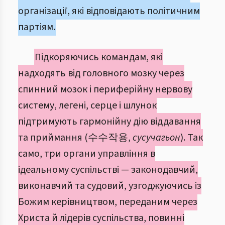
організації, які відповідають політичним
партіям.
Підкоряючись командам, які
надходять від головного мозку через
спинний мозок і периферійну нервову
систему, легені, серце і шлунок
підтримують гармонійну дію віддавання
та приймання (수수작용,
сусучагьон
). Так
само, три органи управління в
ідеальному суспільстві — законодавчий,
виконавчий та судовий, узгоджуючись із
Божим керівництвом, переданим через
Христа й лідерів суспільства, повинні