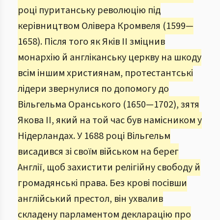
році пуританську революцію під
керівництвом Олівера Кромвеля (1599—
1658). Після того як Яків ІІ зміцнив
монархію й англіканську церкву на шкоду
всім іншим християнам, протестантські
лідери звернулися по допомогу до
Вільгельма Оранського (1650—1702), зятя
Якова ІІ, який на той час був намісником у
Нідерландах. У 1688 році Вільгельм
висадився зі своїм військом на берег
Англії, щоб захистити релігійну свободу й
громадянські права. Без крові посівши
англійський престол, він ухвалив
складену парламентом декларацію про