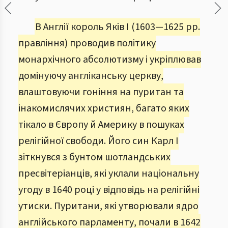
В Англії король Яків І (1603—1625 рр.
правління) проводив політику
монархічного абсолютизму і укріплював
домінуючу англіканську церкву,
влаштовуючи гоніння на пуритан та
інакомислячих християн, багато яких
тікало в Європу й Америку в пошуках
релігійної свободи. Його син Карл І
зіткнувся з бунтом шотландських
пресвітеріанців, які уклали національну
угоду в 1640 році у відповідь на релігійні
утиски. Пуритани, які утворювали ядро
англійського парламенту, почали в 1642