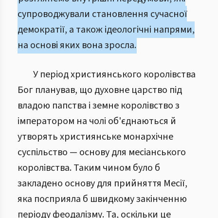
супроводжували становлення сучасної
демократії, а також ідеологічні напрями,
на основі яких вона зросла.
У період християнського королівства
Бог планував, що духовне царство під
владою папства і земне королівство з
імператором на чолі об'єднаються й
утворять християнське монархічне
суспільство — основу для месіанського
королівства. Таким чином було б
закладено основу для прийняття Месії,
яка посприяла б швидкому закінченню
періоду феодалізму. Та, оскільки це