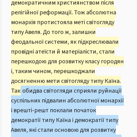
демократичним християнством після
релігійної реформації. Тож абсолютна
монархія протистояла меті світогляду
типу Авеля. До того ж, залишки
феодальної системи, як підкреслювали
провідні атеїсти й матеріалісти, стали
перешкодою для розвитку класу городян
і, таким чином, перешкоджали
досягненню мети світогляду типу Каїна.
Так
обидва світогляди сприяли руйнації
суспільних підвалин абсолютної монархії
і врешті-решт поклали початок
демократії типу Каїна і демократії типу
Авеля, які стали основою для розвитку