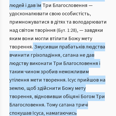
людей і дав їм
Три Благословення —
удосконалювати свою особистість,
примножуватися в дітях та володарювати
над світом творіння
, — завдяки
(Бут. 1:28)
яким вони могли втілити Божу мету
творення.
Змусивши прабатьків людства
вчинити гріхопадіння, сатана не дав
людству виконати Три Благословення і
таким чином зробив неможливим
утілення мети творення. Ісус прийшов на
землю, щоб здійснити Божу мету
творення, відновивши обіцяні Богом Три
Благословення. Тому сатана тричі
спокушав Ісуса, намагаючись