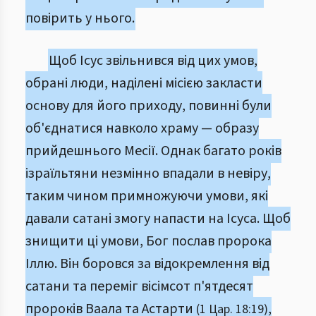
повірить у нього.
Щоб Ісус звільнився від цих умов,
обрані люди, наділені місією закласти
основу для його приходу, повинні були
об'єднатися навколо храму — образу
прийдешнього Месії. Однак багато років
ізраїльтяни незмінно впадали в невіру,
таким чином примножуючи умови, які
давали сатані змогу напасти на Ісуса. Щоб
знищити ці умови, Бог послав пророка
Іллю. Він боровся за відокремлення від
сатани та переміг вісімсот п'ятдесят
пророків Ваала та Астарти
,
(1 Цар. 18:19)