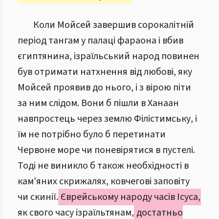
Коли Мойсей завершив сорокалітній
період тангам у палаці фараона і вбив
єгиптянина, ізраїльський народ повинен
був отримати натхнення від любові, яку
Мойсей проявив до нього, і з вірою піти
за ним слідом. Вони б пішли в Ханаан
навпростець через землю Філістимську, і
їм не потрібно було б перетинати
Червоне море чи поневірятися в пустелі.
Тоді не виникло б також необхідності в
кам'яних скрижалях, ковчегові заповіту
чи скинії.
Єврейському народу часів Ісуса,
як свого часу ізраїльтянам,
достатньо