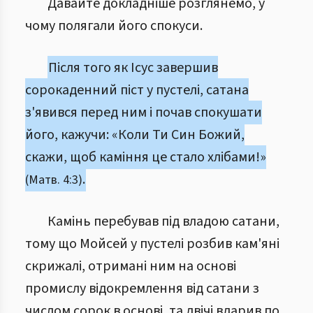
Давайте докладніше розглянемо, у
чому полягали його спокуси.
Після того як Ісус завершив
сорокаденний піст у пустелі, сатана
з'явився перед ним і почав спокушати
його, кажучи: «Коли Ти Син Божий,
скажи, щоб каміння це стало хлібами!»
.
(Матв. 4:3)
Камінь перебував під владою сатани,
тому що Мойсей у пустелі розбив кам'яні
скрижалі, отримані ним на основі
промислу відокремлення від сатани з
числом сорок в основі, та двічі вдарив по