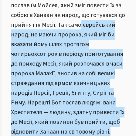
послав їм Мойсея, який зміг повести їх за
собою в Ханаан як народ, що готувався до
прийняття Месії. Так само
єврейський
народ, не маючи пророка, який міг би
вказати йому шлях протягом
чотирьохсот років періоду приготування
до приходу Месії, який розпочався в часи
пророка Малахії, зносив на собі великі
страждання під ярмом язичницьких
народів Персії, Греції, Єгипту, Сирії та
Риму. Нарешті Бог послав людям Івана
Хрестителя — людину, здатну привести їх
до Месії, який повинен був прийти, щоб
відновити Ханаан на світовому рівні.