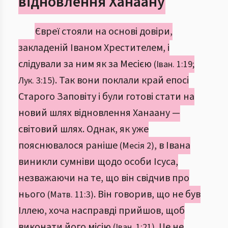
відновлення Ханаану
Євреї стояли на основі довіри,
закладеній Іваном Хрестителем, і
слідували за ним як за Месією
(Іван. 1:19;
. Так вони поклали край епосі
Лук. 3:15)
Старого Заповіту і були готові стати на
новий шлях відновлення Ханаану —
світовий шлях. Однак, як уже
пояснювалося раніше
, в Івана
(Месія 2)
виникли сумніви щодо особи Ісуса,
незважаючи на те, що він свідчив про
нього
. Він говорив, що не був
(Матв. 11:3)
Іллею, хоча насправді прийшов, щоб
виконати його місію
. Це не
(Іван. 1:21)