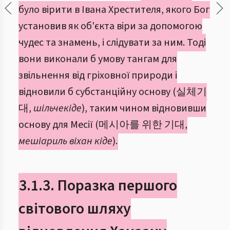
було вірити в Івана Хрестителя, якого Бог
установив як об'єкта віри за допомогою
чудес та знамень, і слідувати за ним. Тоді
вони виконали б умову тангам для
звільнення від гріховної природи і
відновили б субстанційну основу (실체기
대,
шільчекіде
), таким чином відновивши
основу для Месії (메시아를 위한 기대,
мешіариль віхан кіде
).
3.1.3. Поразка першого
світового шляху