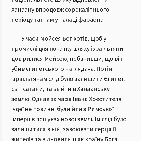
Ханаану впродовж сорокалітнього
періоду тангам у палаці фараона.
У часи Мойсея Бог хотів, щоб у
промислі для початку шляху ізраїльтяни
довірилися Мойсею, побачивши, що він
убив єгипетського наглядача. Потім
ізраїльтянам слід було залишити Єгипет,
світ сатани, та ввійти в Ханаанську
землю. Однак за часів Івана Хрестителя
іудеї не повинні були йти з Римської
імперії в пошуках нової землі. Їм слід було
залишитися в ній, завоювати серця її
жителів та відновити її як країну Бога.