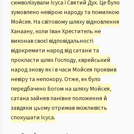
символізували Ісуса і Святий Дух. Це було
зумовлено невірою народу та помилкою
Мойсея. На світовому шляху відновлення
Ханаану, коли Іван Хреститель не
виконав своєї відповідальності
відокремити народ від сатани та
прокласти шлях Господу, єврейський
народ знову як і в часи Мойсея проявив
невіру та непокору. Отже, як було
передбачено Богом на шляху Мойсея,
сатана зайняв панівне положення й
завдяки цьому отримав можливість
спокушати Ісуса.