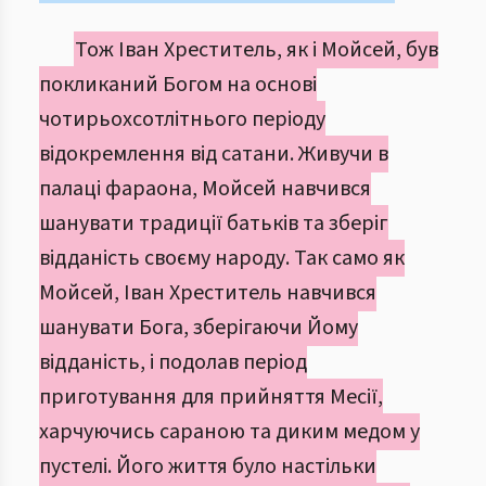
Тож Іван Хреститель, як і Мойсей, був
покликаний Богом на основі
чотирьохсотлітнього періоду
відокремлення від сатани. Живучи в
палаці фараона, Мойсей навчився
шанувати традиції батьків та зберіг
відданість своєму народу. Так само як
Мойсей, Іван Хреститель навчився
шанувати Бога, зберігаючи Йому
відданість, і подолав період
приготування для прийняття Месії,
харчуючись сараною та диким медом у
пустелі. Його життя було настільки