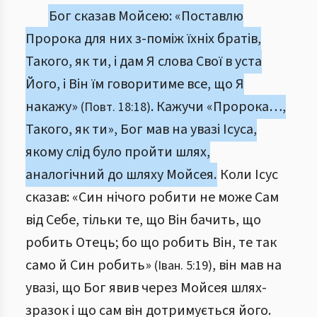
Бог сказав Мойсею: «Поставлю
Пророка для них з-поміж їхніх братів,
Такого, як ти, і дам Я слова Свої в уста
Його, і Він їм говоритиме все, що Я
накажу»
. Кажучи «Пророка…,
(Повт. 18:18)
Такого, як ти», Бог мав на увазі Ісуса,
якому слід було пройти шлях,
аналогічний до шляху Мойсея.
Коли Ісус
сказав: «Син нічого робити не може Сам
від Себе, тільки те, що Він бачить, що
робить Отець; бо що робить Він, те так
само й Син робить»
, він мав на
(Іван. 5:19)
увазі, що Бог явив через Мойсея шлях-
зразок і що сам він дотримується його.