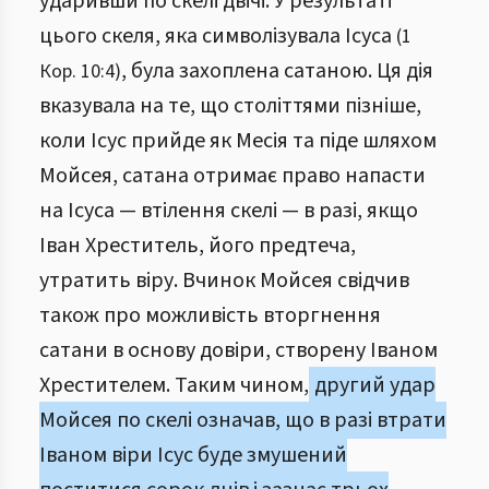
ударивши по скелі двічі. У результаті
цього скеля, яка символізувала Ісуса
(1
, була захоплена сатаною. Ця дія
Кор. 10:4)
вказувала на те, що століттями пізніше,
коли Ісус прийде як Месія та піде шляхом
Мойсея, сатана отримає право напасти
на Ісуса — втілення скелі — в разі, якщо
Іван Хреститель, його предтеча,
утратить віру. Вчинок Мойсея свідчив
також про можливість вторгнення
сатани в основу довіри, створену Іваном
Хрестителем. Таким чином,
другий удар
Мойсея по скелі означав, що в разі втрати
Іваном віри Ісус буде змушений