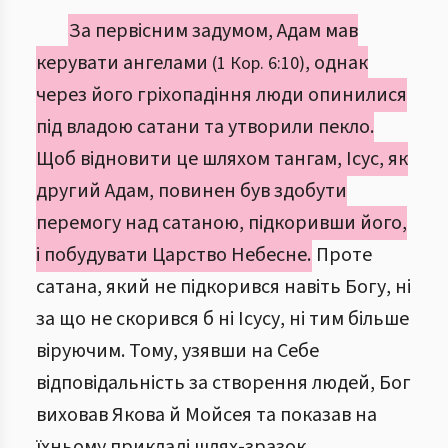
За первісним задумом, Адам мав
керувати ангелами
, однак
(1 Кор. 6:10)
через його гріхопадіння люди опинилися
під владою сатани та утворили пекло.
Щоб відновити це шляхом тангам, Ісус, як
другий Адам, повинен був здобути
перемогу над сатаною, підкоривши його,
і побудувати Царство Небесне.
Проте
сатана, який не підкорився навіть Богу, ні
за що не скорився б ні Ісусу, ні тим більше
віруючим. Тому, узявши на Себе
відповідальність за створення людей, Бог
виховав Якова й Мойсея та показав на
їхньому прикладі шлях-зразок