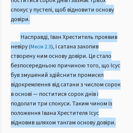
поститися сорок днів і зазнає трьох
спокус у пустелі, щоб відновити основу
довіри.
Насправді, Іван Хреститель проявив
невіру
, і сатана захопив
(
Месія 2.3
)
створену ним основу довіри. Це стало
безпосередньою причиною того, що Ісус
був змушений здійснити промисел
відокремлення від сатани з числом сорок
в основі — поститися сорок днів і
подолати три спокуси. Таким чином із
положення Івана Хрестителя Ісус
відновив шляхом тангам основу довіри.