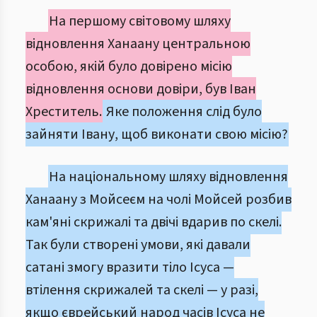
На першому світовому шляху
відновлення Ханаану центральною
особою, якій було довірено місію
відновлення основи довіри, був Іван
Хреститель.
Яке положення слід було
зайняти Івану, щоб виконати свою місію?
На національному шляху відновлення
Ханаану з Мойсеєм на чолі Мойсей розбив
кам'яні скрижалі та двічі вдарив по скелі.
Так були створені умови, які давали
сатані змогу вразити тіло Ісуса —
втілення скрижалей та скелі — у разі,
якщо єврейський народ часів Ісуса не