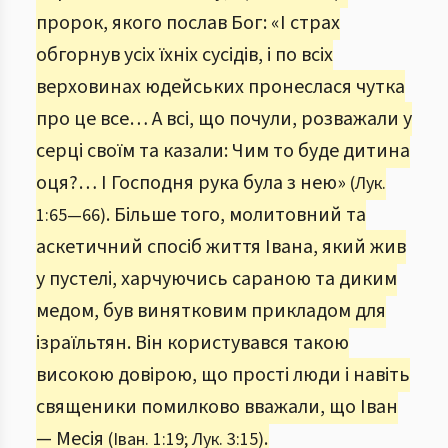
пророк, якого послав Бог: «І страх
обгорнув усіх їхніх сусідів, і по всіх
верховинах юдейських пронеслася чутка
про це все… А всі, що почули, розважали у
серці своїм та казали: Чим то буде дитина
оця?… І Господня рука була з нею»
(Лук.
. Більше того, молитовний та
1:65—66)
аскетичний спосіб життя Івана, який жив
у пустелі, харчуючись сараною та диким
медом, був винятковим прикладом для
ізраїльтян. Він користувався такою
високою довірою, що прості люди і навіть
священики помилково вважали, що Іван
— Месія
.
(Іван. 1:19; Лук. 3:15)