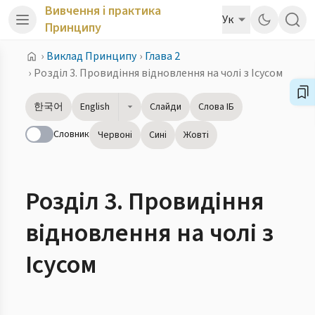
Вивчення і практика
Ук
Принципу
›
Виклад Принципу
›
Глава 2
›
Розділ 3. Провидіння відновлення на чолі з Ісусом
한국어
English
Слайди
Слова ІБ
Словник
Червоні
Сині
Жовті
Розділ 3. Провидіння
відновлення на чолі з
Ісусом