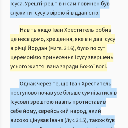
Ісуса. Урешті-решт він сам повинен був
служити Ісусу з вірою й відданістю.
Навіть якщо Іван Хреститель робив
це несвідомо, хрещення, яке він дав Ісусу
в річці Йордан
, було по суті
(Матв. 3:16)
церемонією принесення Ісусу звершень
усього життя Івана заради Божої волі.
Однак через те, що Іван Хреститель
поступово почав усе більше сумніватися в
Ісусові і зрештою навіть протиставив
себе йому, єврейський народ, який
високо цінував Івана
, також був
(Лук. 3:15)