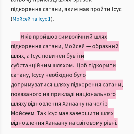
підкорення сатани, яким мав пройти Ісус
.
(
Мойсей та Ісус 1
)
Яків пройшов символічний шлях
підкорення сатани, Мойсей — образний
шлях, а Ісус повинен був іти
субстанційним шляхом. Щоб підкорити
сатану, Ісусу необхідно було
дотримуватися шляху підкорення сатани,
показаного на прикладі національного
шляху відновлення Ханаану на чолі з
Мойсеєм. Так Ісус мав завершити шлях
відновлення Ханаану на світовому рівні.