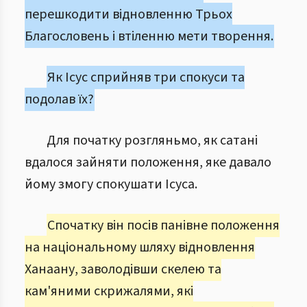
перешкодити відновленню Трьох
Благословень і втіленню мети творення.
Як Ісус сприйняв три спокуси та
подолав їх?
Для початку розгляньмо, як сатані
вдалося зайняти положення, яке давало
йому змогу спокушати Ісуса.
Спочатку він посів панівне положення
на національному шляху відновлення
Ханаану, заволодівши скелею та
кам'яними скрижалями, які