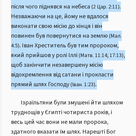
після чого піднявся на небеса
.
(2 Цар. 2:11)
Незважаючи на це, йому не вдалося
виконати свою місію до кінця і він
повинен був повернутися на землю
(Мал.
. Іван Хреститель був тим пророком,
4:5)
який прийшов у ролі Іллі
,
(Матв. 11:14; 17:13)
щоб закінчити незавершену місію
відокремлення від сатани і прокласти
прямий шлях Господу
.
(Іван. 1:23)
Ізраїльтяни були змушені йти шляхом
труднощів у Єгипті чотириста років, і
весь цей час вони не мали пророка,
здатного вказати їм шлях. Нарешті Бог