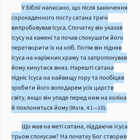
У Біблії написано, що після закінчення
сорокаденного посту сатана тричі
випробовував Ісуса. Спочатку він указав
Ісусу на камені та почав спокушати його
перетворити їх на хліб. Потім він підняв
Ісуса на наріжник храму та запропонував
йому кинутися вниз. Нарешті сатана
підніс Ісуса на найвищу гору та пообіцяв
зробити його володарем усіх царств
світу, якщо він упаде перед ним на коліна
й поклониться йому
.
(Матв. 4:1—10)
Що мав на меті сатана, піддаючи Ісуса
трьом спокусам? На початку Бог створив