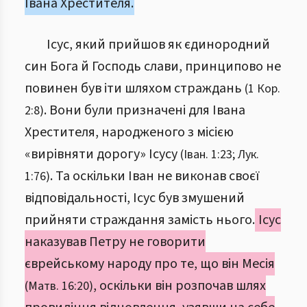
Івана Хрестителя.
Ісус, який прийшов як єдинородний
син Бога й Господь слави, принципово не
повинен був іти шляхом страждань
(1 Кор.
. Вони були призначені для Івана
2:8)
Хрестителя, народженого з місією
«вирівняти дорогу» Ісусу
(Іван. 1:23; Лук.
. Та оскільки Іван не виконав своєї
1:76)
відповідальності, Ісус був змушений
прийняти страждання замість нього.
Ісус
наказував Петру не говорити
єврейському народу про те, що він Месія
, оскільки він розпочав шлях
(Матв. 16:20)