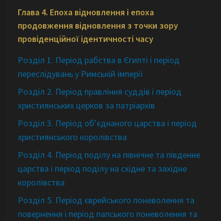
Глава 4. Епоха відновлення і епоха
продовження відновлення з точки зору
провіденційної ідентичності часу
Розділ 1. Період рабства в Єгипті і період
переслідувань у Римській імперії
Розділ 2. Період правління суддів і період
християнських церков за патріархів
Розділ 3. Період об’єднаного царства і період
християнського королівства
Розділ 4. Період поділу на північне та південне
царства і період поділу на східне та західне
королівства
Розділ 5. Період єврейського поневолення та
повернення і період папського поневолення та