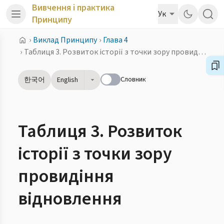
Вивчення і практика
Ук
Принципу
›
Виклад Принципу
›
Глава 4
›
Таблиця 3. Розвиток історії з точки зору провидіння відновлення
Словник
한국어
English
Таблиця 3. Розвиток
історії з точки зору
провидіння
відновлення