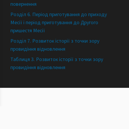
повернення
Розділ 6. Період приготування до приходу
Месії і період приготування до Другого
пришестя Месії
Розділ 7. Розвиток історії з точки зору
провидіння відновлення
Таблиця 3. Розвиток історії з точки зору
провидіння відновлення
©
2026
Вивчення і практика Принципу