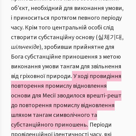
об'єкт, необхідний для виконання умови,
і приноситься протягом певного періоду
часу. Крім того центральній особі слід
створити субстанційну основу (실체기대,
шільчекіде
), зробивши прийнятне для
Бога субстанційне приношення з метою
виконання умови тангам для звільнення
від гріховної природи.
У ході провидіння
повторення промислу відновлення
основи для Месії зводилося врешті-решт
до повторення промислу відновлення
шляхом тангам символічного та
субстанційного приношень.
Періоди
провіденційної ідентичності часу, які