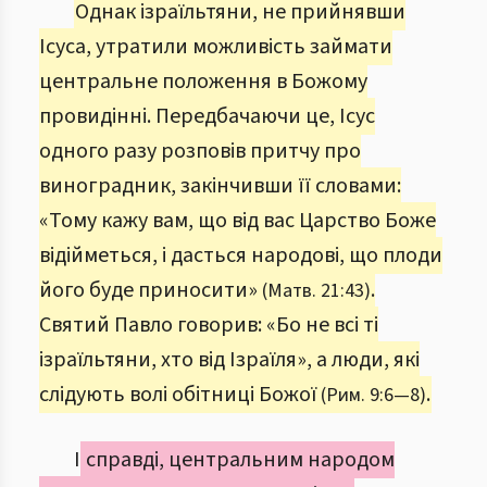
Однак ізраїльтяни, не прийнявши
Ісуса, утратили можливість займати
центральне положення в Божому
провидінні. Передбачаючи це, Ісус
одного разу розповів притчу про
виноградник, закінчивши її словами:
«Тому кажу вам, що від вас Царство Боже
відійметься, і дасться народові, що плоди
його буде приносити»
.
(Матв. 21:43)
Святий Павло говорив: «Бо не всі ті
ізраїльтяни, хто від Ізраїля», а люди, які
слідують волі обітниці Божої
.
(Рим. 9:6—8)
І
справді, центральним народом