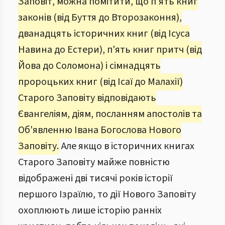
Заповіт, можна помітити, що п'ять книг
законів (від Буття до Второзаконня),
дванадцять історичних книг (від Ісуса
Навина до Естери), п'ять книг притч (від
Йова до Соломона) і сімнадцять
пророцьких книг (від Ісаї до Малахії)
Старого Заповіту відповідають
Євангеліям, діям, посланням апостолів та
Об'явленню Івана Богослова Нового
Заповіту.
Але якщо в історичних книгах
Старого Заповіту майже повністю
відображені дві тисячі років історії
першого Ізраїлю, то дії Нового Заповіту
охоплюють лише історію ранніх