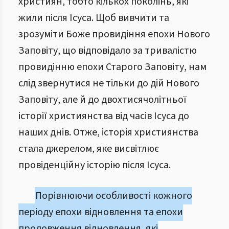
християн, тобто кількох поколінь, які
жили після Ісуса. Щоб вивчити та
зрозуміти Боже провидіння епохи Нового
Заповіту, що відповідало за тривалістю
провидінню епохи Старого Заповіту, нам
слід звернутися не тільки до дій Нового
Заповіту, але й до двохтисячолітньої
історії християнства від часів Ісуса до
наших днів. Отже, історія християнства
стала джерелом, яке висвітлює
провіденційну історію після Ісуса.
Порівнюючи особливості кожного
періоду епохи відновлення та епохи
продовження відновлення, які