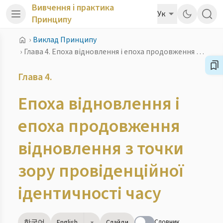
Вивчення і практика
Ук
Принципу
›
Виклад Принципу
›
Глава 4. Епоха відновлення і епоха продовження відновлення з точки зору провіденційної ідентичності часу
Глава 4.
Епоха відновлення і
епоха продовження
відновлення з точки
зору провіденційної
ідентичності часу
Словник
한국어
English
Слайди