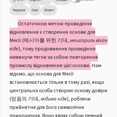
Червоні
Сині
Жовті
Остаточною метою провидіння
відновлення є створення основи для
Месії (메시아를 위한 기대,
мешіариль віхан
кіде
), тому продовження провидіння
неминуче тягне за собою повторення
промислу відновлення цієї основи.
Нам
відомо, що основа для Месії
встановлюється тільки в тому разі, якщо
центральна особа створює основу довіри
(믿음의 기대,
мідиме кіде
), роблячи
прийнятне для Бога символічне
приношення. Воно являє собою певний