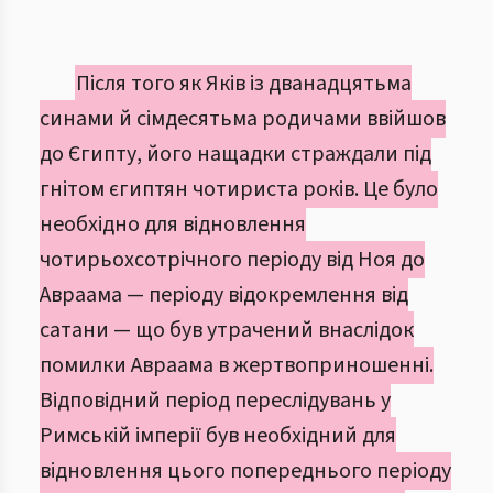
Після того як Яків із дванадцятьма
синами й сімдесятьма родичами ввійшов
до Єгипту, його нащадки страждали під
гнітом єгиптян чотириста років. Це було
необхідно для відновлення
чотирьохсотрічного періоду від Ноя до
Авраама — періоду відокремлення від
сатани — що був утрачений внаслідок
помилки Авраама в жертвоприношенні.
Відповідний період переслідувань у
Римській імперії був необхідний для
відновлення цього попереднього періоду