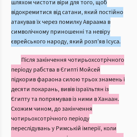
шляхом чистоти віри для того, щоб
відокремитися від сатани, який постійно
атакував їх через помилку Авраама в
символічному приношенні та невіру
єврейського народу, який розп'яв Ісуса.
Після закінчення чотирьохсотрічного
періоду рабства в Єгипті Мойсей
підкорив фараона силою трьох знамень і
десяти покарань, вивів ізраїльтян із
Єгипту та попрямував із ними в Ханаан.
Схожим чином, до закінчення
чотирьохсотрічного періоду
переслідувань у Римській імперії, коли