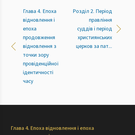
Глава 4. Епоха
Розділ 2. Період
відновлення і
правління
епоха
суддів і період
продовження
християнських
відновлення з
церков за пат...
точки зору
провіденційної
ідентичності
часу
Глава 4. Епоха відновлення і епоха