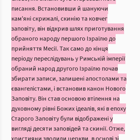
писання. Встановивши й шануючи
кам'яні скрижалі, скинію та ковчег
заповіту, він відкрив шлях приготування
обраного народу першого Ізраїлю до
прийняття Месії. Так само до кінця
періоду переслідувань у Римській імперії
обраний народ другого Ізраїлю почав
збирати записи, залишені апостолами та
євангелістами, і встановив канон Нового
Заповіту. Він став основою втілення на
духовному рівні Божих ідеалів, які в епоху
Старого Заповіту були відображені у
вигляді десяти заповідей та скинії. Отже,
християни зводили церкви, в основі зі