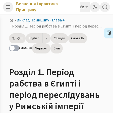
Вивчення і практика
Ук
Принципу
›
Виклад Принципу
›
Глава 4
›
Розділ 1. Період рабства в Єгипті і період переслідувань у Римській імперії
한국어
English
Слайди
Слова ІБ
Словник
Червоні
Сині
Розділ 1. Період
рабства в Єгипті і
період переслідувань
у Римській імперії