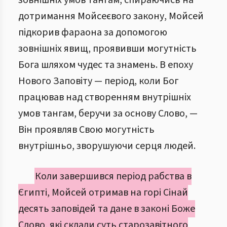
зовнішніх умов тангам, спираючись на
дотримання Мойсеєвого закону, Мойсей
підкорив фараона за допомогою
зовнішніх явищ, проявивши могутність
Бога шляхом чудес та знамень. В епоху
Нового Заповіту — період, коли Бог
працював над створенням внутрішніх
умов тангам, беручи за основу Слово, —
Він проявляв Свою могутність
внутрішньо, зворушуючи серця людей.
Коли завершився період рабства в
Єгипті, Мойсей отримав на горі Сінай
десять заповідей та дане в законі Боже
Слово, які склали суть старозавітного