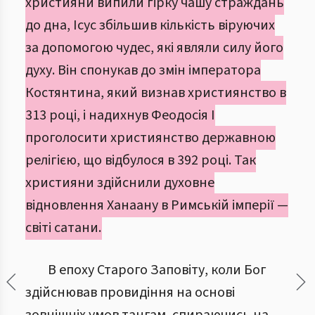
християни випили гірку чашу страждань
до дна, Ісус збільшив кількість віруючих
за допомогою чудес, які являли силу його
духу. Він спонукав до змін імператора
Костянтина, який визнав християнство в
313 році, і надихнув Феодосія І
проголосити християнство державною
релігією, що відбулося в 392 році. Так
християни здійснили духовне
відновлення Ханаану в Римській імперії —
світі сатани.
В епоху Старого Заповіту, коли Бог
здійснював провидіння на основі