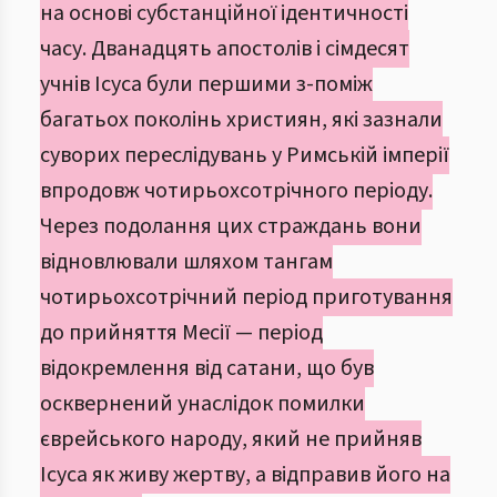
на основі субстанційної ідентичності
часу. Дванадцять апостолів і сімдесят
учнів Ісуса були першими з-поміж
багатьох поколінь християн, які зазнали
суворих переслідувань у Римській імперії
впродовж чотирьохсотрічного періоду.
Через подолання цих страждань вони
відновлювали шляхом тангам
чотирьохсотрічний період приготування
до прийняття Месії — період
відокремлення від сатани, що був
осквернений унаслідок помилки
єврейського народу, який не прийняв
Ісуса як живу жертву, а відправив його на