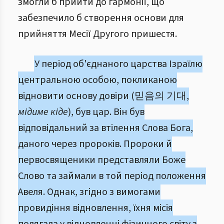
змогли б прийти до гармонії, що
забезпечило б створення основи для
прийняття Месії Другого пришестя.
У період об'єднаного царства Ізраїлю
центральною особою, покликаною
відновити основу довіри (믿음의 기대,
мідиме кіде
), був цар. Він був
відповідальний за втілення Слова Бога,
даного через пророків. Пророки й
первосвященики представляли Боже
Слово та займали в той період положення
Авеля. Однак, згідно з вимогами
провидіння відновлення, їхня місія