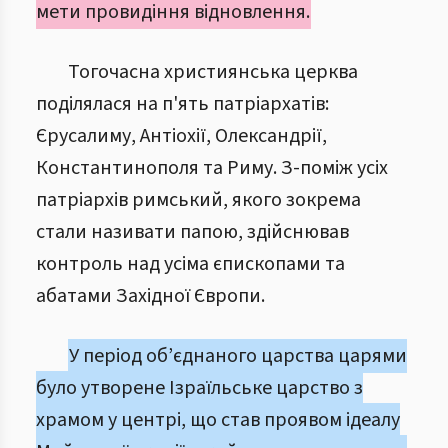
мети провидіння відновлення.
Тогочасна християнська церква
поділялася на п'ять патріархатів:
Єрусалиму, Антіохії, Олександрії,
Константинополя та Риму. З-поміж усіх
патріархів римський, якого зокрема
стали називати папою, здійснював
контроль над усіма єпископами та
абатами Західної Європи.
У період об’єднаного царства царями
було утворене Ізраїльське царство з
храмом у центрі, що став проявом ідеалу