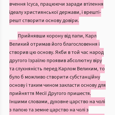
вчення Ісуса, працюючи заради втілення
ідеалу християнської держави, і врешті-
решт створити основу довіри.
Прийнявши корону від папи, Карл
Великий отримав його благословення і
створив цю основу. Якби в той час народ
другого Ізраїлю проявив абсолютну віру
та слухняність перед Карлом Великим, то
було б можливо створити субстанційну
основу і таким чином закласти основу для
прийняття Месії Другого пришестя.
Іншими словами, духовне царство на чолі
з папою та земне царство на чолі з