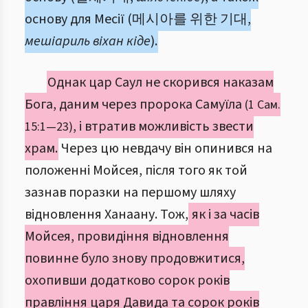
основу для Месії (메시아를 위한 기대,
мешіариль віхан кіде
).
Однак цар Саул не скорився наказам
Бога, даним через пророка Самуїла
(1 Сам.
, і втратив можливість звести
15:1—23)
храм.
Через цю невдачу він опинився на
положенні Мойсея, після того як той
зазнав поразки на першому шляху
відновлення Ханаану. Тож,
як і за часів
Мойсея, провидіння відновлення
повинне було знову продовжитися,
охопивши додатково сорок років
правління царя Давида та сорок років