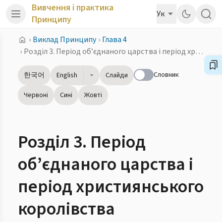
Вивчення і практика
Ук
Принципу
›
Виклад Принципу
›
Глава 4
›
Розділ 3. Період об’єднаного царства і період християнського королівства
Словник
한국어
English
Слайди
Червоні
Сині
Жовті
Розділ 3. Період
об’єднаного царства і
період християнського
королівства