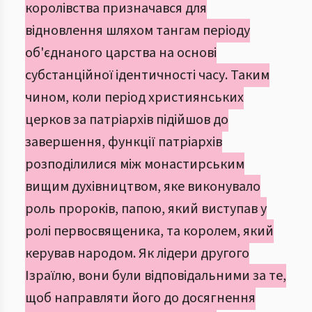
королівства призначався для
відновлення шляхом тангам періоду
об'єднаного царства на основі
субстанційної ідентичності часу. Таким
чином, коли період християнських
церков за патріархів підійшов до
завершення, функції патріархів
розподілилися між монастирським
вищим духівництвом, яке виконувало
роль пророків, папою, який виступав у
ролі первосвященика, та королем, який
керував народом. Як лідери другого
Ізраїлю, вони були відповідальними за те,
щоб направляти його до досягнення