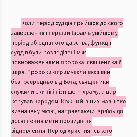
Коли період суддів прийшов до свого
завершення і перший Ізраїль увійшов у
період об'єднаного царства, функції
суддів були розподілені між
повноваженнями пророка, священика й
царя. Пророки отримували вказівки
безпосередньо від Бога, священики
служили скинії і пізніше — храму, а цар
керував народом. Кожний із них мав чітко
визначену місію, направляючи Ізраїль до
досягнення мети провидіння
відновлення. Період християнського