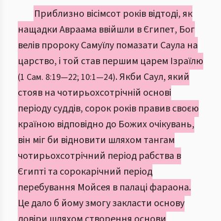
Приблизно вісімсот років відтоді, як
нащадки Авраама ввійшли в Єгипет, Бог
велів пророку Самуїлу помазати Саула на
царство, і той став першим царем Ізраїлю
. Якби Саул, який
(1 Сам. 8:19—22; 10:1—24)
стояв на чотирьохсотрічній основі
періоду суддів, сорок років правив своєю
країною відповідно до Божих очікувань,
він міг би відновити шляхом тангам
чотирьохсотрічний період рабства в
Єгипті та сорокарічний період
перебування Мойсея в палаці фараона.
Це дало б йому змогу закласти основу
довіри шляхом створення основи