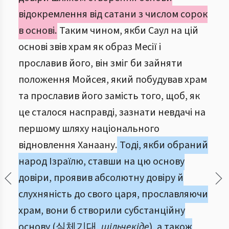
відокремлення від сатани з числом сорок
в основі.
Таким чином, якби Саул на цій
основі звів храм як образ Месії і
прославив його, він зміг би зайняти
положення Мойсея, який побудував храм
та прославив його замість того, щоб, як
це сталося насправді, зазнати невдачі на
першому шляху національного
відновлення Ханаану.
Тоді, якби обраний
народ Ізраїлю, ставши на цю основу
довіри, проявив абсолютну довіру й
слухняність до свого царя, прославляючи
храм, вони б створили субстанційну
основу (실체기대,
шільчекіде
), а також