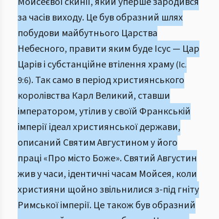
Мойсеєвої скинії, який уперше зародився
за часів виходу. Це був образний шлях
побудови майбутнього Царства
Небесного, правити яким буде Ісус — Цар
Царів і субстанційне втілення храму
(Іс.
. Так само в період християнського
9:6)
королівства Карл Великий, ставши
імператором, утілив у своїй Франкській
імперії ідеал християнської держави,
описаний Святим Августином у його
праці «Про місто Боже». Святий Августин
жив у часи, ідентичні часам Мойсея, коли
християни щойно звільнилися з-під гніту
Римської імперії. Це також був образний