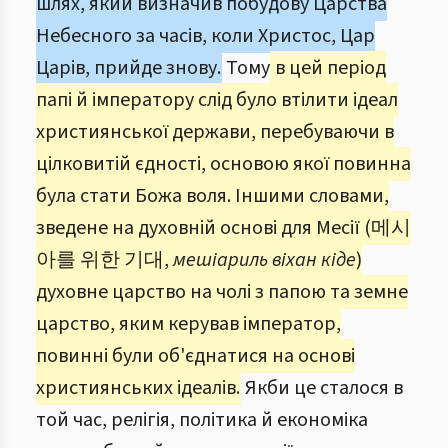
шлях, який визначив побудову Царства
Небесного за часів, коли Христос, Цар
Царів, прийде знову.
Тому
в цей період
папі й імператору слід було втілити ідеал
християнської держави, перебуваючи в
цілковитій єдності, основою якої повинна
була стати Божа воля. Іншими словами,
зведене на духовній основі для Месії (메시
아를 위한 기대,
мешіариль віхан кіде
)
духовне царство на чолі з папою та земне
царство, яким керував імператор,
повинні були об'єднатися на основі
християнських ідеалів.
Якби це сталося в
той час, релігія, політика й економіка