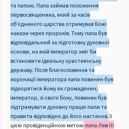
та папою. Папа займав положення
первосвященика, який за часів
об'єднаного царства отримував Божі
накази через пророків. Тому папа був
відповідальний за підготовку духовної
основи, на якій імператор зміг би
встановити ідеальну християнську
державу. Після благословення та
коронації імператора папа повинен був
підкорятися йому як громадянин;
імператор, зі свого боку, повинен був
підтримувати духовну працю папи та
правити відповідно до його настанов.
З
цією провіденційною метою
папа Лев ІІІ