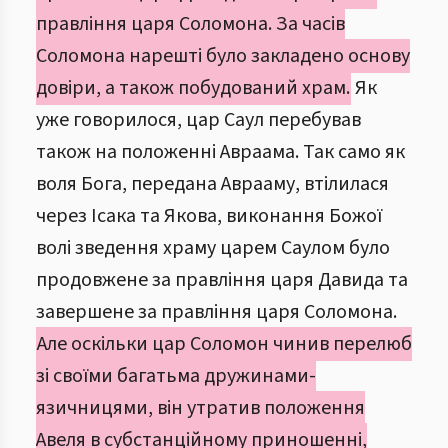
правління царя Соломона. За часів
Соломона нарешті було закладено основу
довіри, а також побудований храм.
Як
уже говорилося, цар Саул перебував
також на положенні Авраама. Так само як
воля Бога, передана Аврааму, втілилася
через Ісака та Якова, виконання Божої
волі зведення храму царем Саулом було
продовжене за правління царя Давида та
завершене за правління царя Соломона.
Але оскільки цар Соломон чинив перелюб
зі своїми багатьма дружинами-
язичницями, він утратив положення
Авеля в субстанційному приношенні,