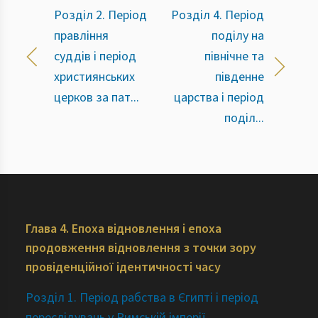
Розділ 2. Період
Розділ 4. Період
правління
поділу на
суддів і період
північне та
християнських
південне
церков за пат...
царства і період
поділ...
Глава 4. Епоха відновлення і епоха
продовження відновлення з точки зору
провіденційної ідентичності часу
Розділ 1. Період рабства в Єгипті і період
переслідувань у Римській імперії