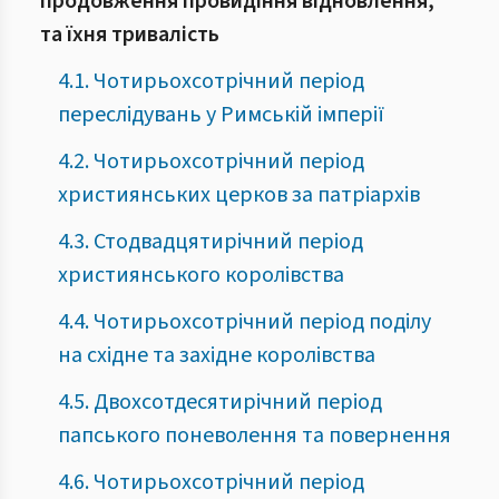
продовження провидіння відновлення,
та їхня тривалість
4.1. Чотирьохсотрічний період
переслідувань у Римській імперії
4.2. Чотирьохсотрічний період
християнських церков за патріархів
4.3. Стодвадцятирічний період
християнського королівства
4.4. Чотирьохсотрічний період поділу
на східне та західне королівства
4.5. Двохсотдесятирічний період
папського поневолення та повернення
4.6. Чотирьохсотрічний період