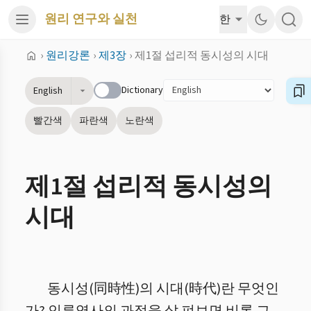
원리 연구와 실천
한
›
원리강론
›
제3장
›
제1절 섭리적 동시성의 시대
Dictionary
English
빨간색
파란색
노란색
제1절 섭리적 동시성의
시대
동시성(同時性)의 시대(時代)란 무엇인