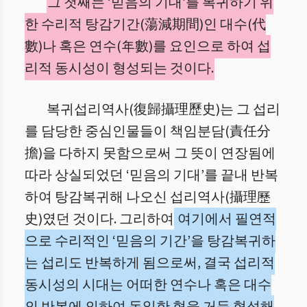
그 첫째는 ‘믿음의 기대’를 복귀하기 위
한 수리적 탕감기간(蕩減期間)인 대수(代
數)나 혹은 연수(年數)를 요인으로 하여 섭
리적 동시성이 형성되는 것이다.
복귀섭리역사(復歸攝理歷史)는 그 섭리
를 담당한 중심인물들이 책임분담(責任分
擔)을 다하지 못함으로써 그 뜻이 연장됨에
따라 상실되었던 ‘믿음의 기대’를 끝내 반복
하여 탕감복귀해 나오신 섭리역사(攝理歷
史)였던 것이다. 그리하여
여기에서 필연적
으로 수리적인 ‘믿음의 기간’을 탕감복귀하
는 섭리도 반복하게 됨으로써, 결국 섭리적
동시성의 시대는 어떠한 연수나 혹은 대수