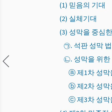
(1) 믿음의 기대
(2) 실체기대
(3) 성막을 중심
㉠. 석판 성막 
㉡. 성막을 위한
ⓐ 제1차 성막
ⓑ 제2차 성막
ⓒ 제3차 성막