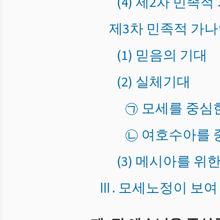
(4) 제2차 민족
제3차 민족적 가
(1) 믿음의 기대
(2) 실체기대
㉠ 모세를 중심
㉡ 여호수아를 
(3) 메시아를 위
Ⅲ. 모세노정이 보여