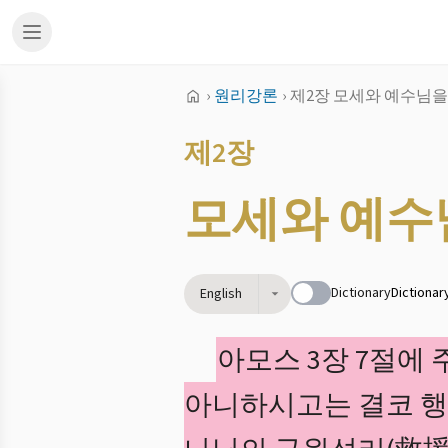
›
원리강론
›
제2장 모세와 예수님을
제2장
모세와 예수
Dictionary
Dictionar
English
아모스 3장 7절에
아니하시고는 결코 행