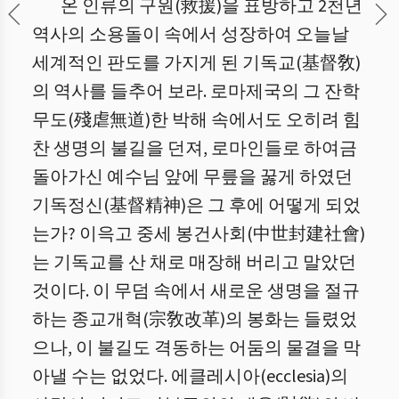
온 인류의 구원(救援)을 표방하고 2천년
역사의 소용돌이 속에서 성장하여 오늘날
세계적인 판도를 가지게 된 기독교(基督敎)
의 역사를 들추어 보라. 로마제국의 그 잔학
무도(殘虐無道)한 박해 속에서도 오히려 힘
찬 생명의 불길을 던져, 로마인들로 하여금
돌아가신 예수님 앞에 무릎을 꿇게 하였던
기독정신(基督精神)은 그 후에 어떻게 되었
는가? 이윽고 중세 봉건사회(中世封建社會)
는 기독교를 산 채로 매장해 버리고 말았던
것이다. 이 무덤 속에서 새로운 생명을 절규
하는 종교개혁(宗敎改革)의 봉화는 들렸었
으나, 이 불길도 격동하는 어둠의 물결을 막
아낼 수는 없었다. 에클레시아(ecclesia)의