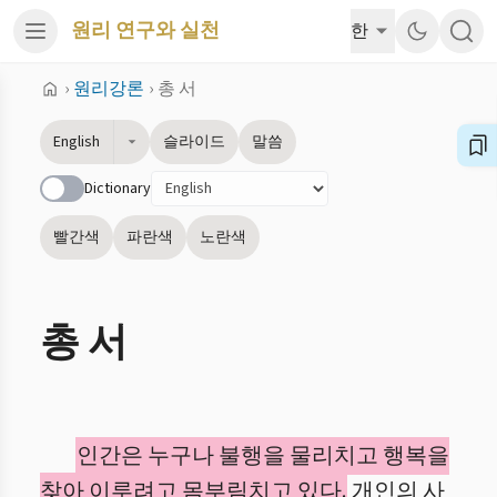
원리 연구와 실천
한
›
원리강론
›
총 서
English
슬라이드
말씀
Dictionary
빨간색
파란색
노란색
총 서
인간은 누구나 불행을 물리치고 행복을
찾아 이루려고 몸부림치고 있다.
개인의 사