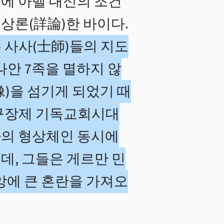
시에 아벨 대신의 조건
상론(詳論)한 바이다.
 사사(士師)들의 지도
나안 7족을 멸하지 않
)을 섬기게 되었기 때
교구장제 기독교회시대
아의 형상체인 동시에
데, 그들은 게르만 민
앙에 큰 혼란을 가져오