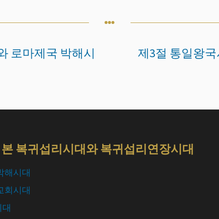
와 로마제국 박해시
제3절 통일왕
로 본 복귀섭리시대와 복귀섭리연장시대
 박해시대
독교회시대
시대