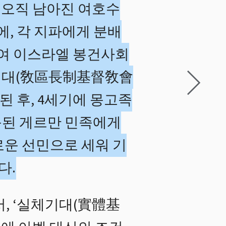
 오직 남아진 여호수
에, 각 지파에게 분배
하여 이스라엘 봉건사회
회시대(敎區長制基督敎會
 후, 4세기에 몽고족
동된 게르만 민족에게
로운 선민으로 세워 기
다.
, ‘실체기대(實體基