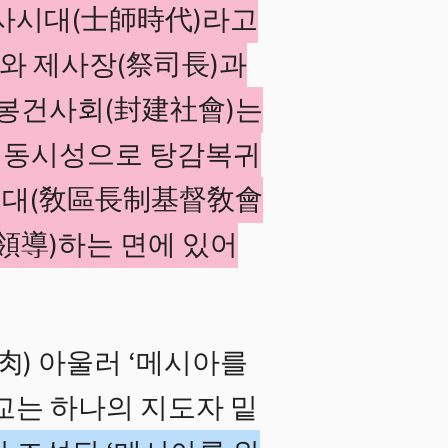
사사시대(士師時代)라고
)와 제사장(祭司長)과
 봉건사회(封建社會)는
 동시성으로 탕감복귀
시대(敎區長制基督敎會
領導)하는 면에 있어
肉) 아울러 ‘메시아를
교는 하나의 지도자 밑