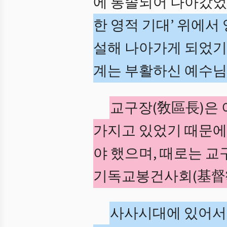
에 통솔되어 나아갔었
한 영적 기대’ 위에서
설해 나아가게 되었기
계는 부활하신 예수님
교구장(敎區長)은 
가지고 있었기 때문에
야 했으며, 때로는 교
기독교봉건사회(基督
사사시대에 있어서는