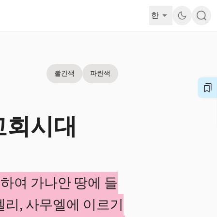
한
빨간색
파란색
교회시대
하여 가나안 땅에 들
 엘리, 사무엘에 이르기