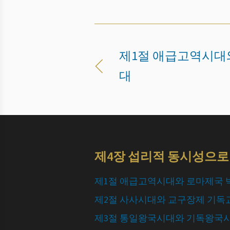
제1절 애급고역시대
대
제4장 섭리적 동시성으
제1절 애급고역시대와 로마제국
제2절 사사시대와 교구장제 기
제3절 통일왕국시대와 기독왕국