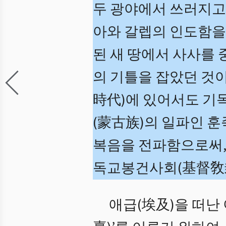
두 광야에서 쓰러지고
아와 갈렙의 인도함을 
된 새 땅에서 사사를
의 기틀을 잡았던 것
時代)에 있어서도 기
(蒙古族)의 일파인 
복음을 전파함으로써,
독교봉건사회(基督敎封
애급(埃及)을 떠난