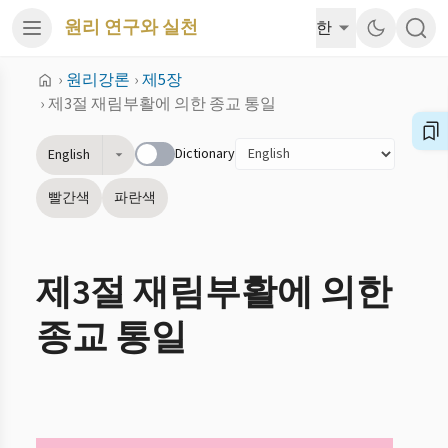
원리 연구와 실천
한
›
원리강론
›
제5장
›
제3절 재림부활에 의한 종교 통일
Dictionary
English
빨간색
파란색
제3절 재림부활에 의한
종교 통일