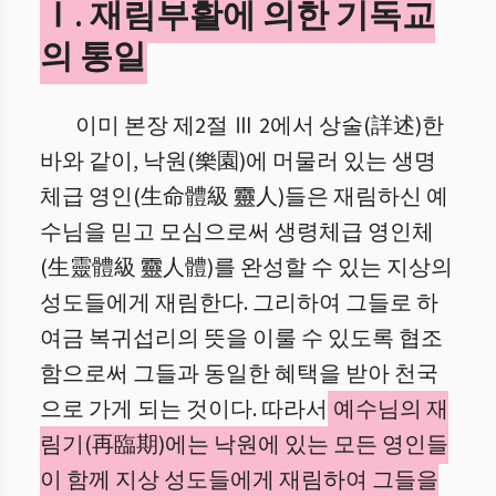
Ⅰ. 재림부활에 의한 기독교
의 통일
이미 본장 제2절 Ⅲ 2에서 상술(詳述)한
바와 같이, 낙원(樂園)에 머물러 있는 생명
체급 영인(生命體級 靈人)들은 재림하신 예
수님을 믿고 모심으로써 생령체급 영인체
(生靈體級 靈人體)를 완성할 수 있는 지상의
성도들에게 재림한다. 그리하여 그들로 하
여금 복귀섭리의 뜻을 이룰 수 있도록 협조
함으로써 그들과 동일한 혜택을 받아 천국
으로 가게 되는 것이다. 따라서
예수님의 재
림기(再臨期)에는 낙원에 있는 모든 영인들
이 함께 지상 성도들에게 재림하여 그들을