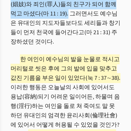
(娼妓)와 죄인(罪人)들의 친구가 되어 함께
먹고 마셨다(마 11 : 19).
그러면서도 예수님
은 유대인의 지도자들보다도 세리들과 창기
들이 먼저 천국에 들어간다고(마 21 : 31) 주
장하셨던 것이다.
한 여인이 예수님의 발을 눈물로 적시고
머리털로 씻은 후에 그의 발에 입을 맞추고
값진 기름을 부은 일이 있었다(눅 7 : 37∼38).
이러한 행동은 오늘날의 사회에 있어서도
용납(容納)되기 어려운 일이어든, 하물며 음
행(淫行)하는 여인을 돌로 쳐 죽여도 말 못
하던 유대인의 엄격한 윤리사회(倫理社會)
에 있어서 어떻게 허용될 수 있었을 것인가?