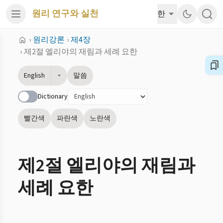
원리 연구와 실천
한
›
원리강론
›
제4장
›
제2절 엘리야의 재림과 세례 요한
English
말씀
Dictionary
빨간색
파란색
노란색
제2절 엘리야의 재림과
세례 요한