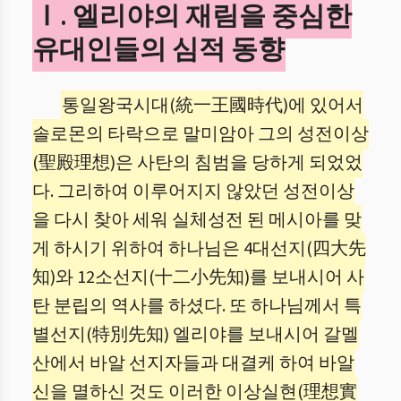
Ⅰ. 엘리야의 재림을 중심한
유대인들의 심적 동향
통일왕국시대(統一王國時代)에 있어서
솔로몬의 타락으로 말미암아 그의 성전이상
(聖殿理想)은 사탄의 침범을 당하게 되었었
다. 그리하여 이루어지지 않았던 성전이상
을 다시 찾아 세워 실체성전 된 메시아를 맞
게 하시기 위하여 하나님은 4대선지(四大先
知)와 12소선지(十二小先知)를 보내시어 사
탄 분립의 역사를 하셨다. 또 하나님께서 특
별선지(特別先知) 엘리야를 보내시어 갈멜
산에서 바알 선지자들과 대결케 하여 바알
신을 멸하신 것도 이러한 이상실현(理想實