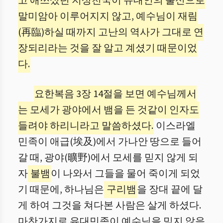
고 애쓰셨던 지상천국이 유대인의 불신으로
말미암아 이루어지지 않고, 예수님이 재림
(再臨)하실 때까지 고난의 역사가 그대로 연
장되리라는 것을 잘 알고 계셨기 때문이었
다.
요한복음 3장 14절을 보면 예수님께서
는 모세가 광야에서 뱀을 든 것같이 인자도
들려야 하리니라고 말씀하셨다.
이스라엘
민족이 애급(埃及)에서 가나안 땅으로 들어
갈 때, 광야(曠野)에서 모세를 믿지 않게 되
자
불뱀
이 나와서 그들을 물어 죽이게 되었
기 때문에, 하나님은
구리뱀
을 장대 끝에 달
게 하여 그것을 쳐다본 사람은 살게 하셨다.
마찬가지로 유대민족이 예수님을 믿지 않음