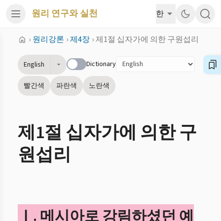
원리 연구와 실천
한
›
원리강론
›
제4장
›
제1절 십자가에 의한 구원섭리
Dictionary
English
빨간색
파란색
노란색
제1절 십자가에 의한 구
원섭리
Ⅰ. 메시아로 강림하셨던 예