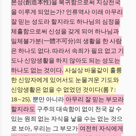
본성(創造本性)을 복귀함으로써 지상천국
을 이루게 되었는가? 인류역사 이래 아무리
잘 믿는 성도라 할지라도 하나님의 심정을
체휼함으로써 신성을 갖게 되어 하나님과
일체불가분(一體不可分)의 생활을 한 사람
은 하나도 없다. 따라서 속죄가 필요 없고 기
도나 신앙생활을 하지 않아도 되는 성도는
하나도 없는 것이다.
사실상 바울같이 훌륭
한 신앙자에게 있어서도 눈물겨운 기도와
신앙생활은 없을 수 없었던 것이다(롬 7 :
18∼25).
뿐만 아니라
아무리 잘 믿는 부모라
할지라도
구주의 대속함이 없이 천국 갈 수
있는 원죄 없는 자식을 낳을 수는 없는 것으
로 보아, 우리는 그 부모가
여전히 자식에게