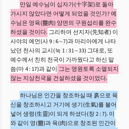
만일 예수님이 십자가(十字架)로 돌아
가시지 않았다면 어떻게 되었을 것인가? 예
수님은 영육(靈肉) 양면의 구원섭리를 완수
하셨을 것이다.
그리하여 선지자(先知者) 이
사야의 예언(사 9 : 6∼7)과 마리아에게 나타
났던 천사의 교시(눅 1 : 31∼33) 그대로, 또
예수께서 친히 천국이 가까웠다고 하신 말
씀(마 4 : 17)과 같이
그는 영원토록 소멸되지
않는 지상천국을 건설하셨을 것이었다.
하나님은 인간을 창조하실 때 흙으로 육
신을 창조하시고 거기에 생기(生氣)를 불어
넣어 생령(生靈)이 되게 하셨다(창 2 : 7). 이
와 같이 영(靈)과 육(肉)으로 창조된 인간이