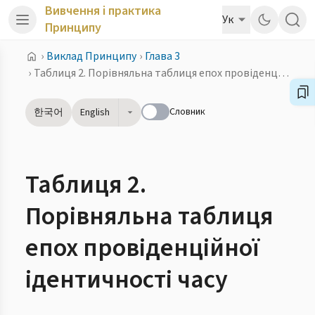
Вивчення і практика
Ук
Принципу
›
Виклад Принципу
›
Глава 3
›
Таблиця 2. Порівняльна таблиця епох провіденційної ідентичності часу
Словник
한국어
English
Таблиця 2.
Порівняльна таблиця
епох провіденційної
ідентичності часу