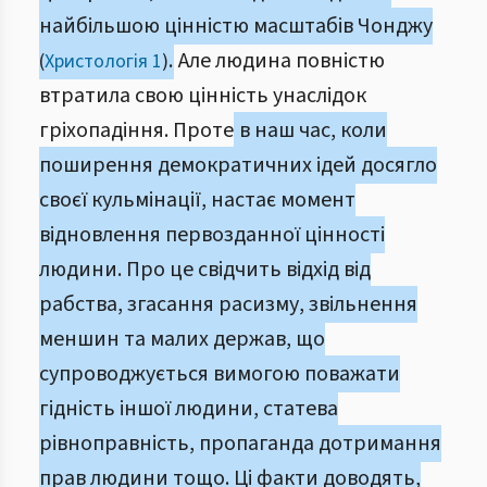
найбільшою цінністю масштабів Чонджу
.
Але людина повністю
(
Христологія 1
)
втратила свою цінність унаслідок
гріхопадіння. Проте
в наш час, коли
поширення демократичних ідей досягло
своєї кульмінації, настає момент
відновлення первозданної цінності
людини. Про це свідчить відхід від
рабства, згасання расизму, звільнення
меншин та малих держав, що
супроводжується вимогою поважати
гідність іншої людини, статева
рівноправність, пропаганда дотримання
прав людини тощо. Ці факти доводять,