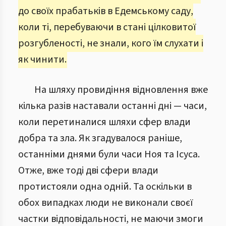
до своїх прабатьків в Едемському саду,
коли ті, перебуваючи в стані цілковитої
розгубленості, не знали, кого їм слухати і
як чинити.
На шляху провидіння відновлення вже
кілька разів наставали останні дні — часи,
коли перетиналися шляхи сфер влади
добра та зла. Як згадувалося раніше,
останніми днями були часи Ноя та Ісуса.
Отже, вже тоді дві сфери влади
протистояли одна одній. Та оскільки в
обох випадках люди не виконали своєї
частки відповідальності, не маючи змоги