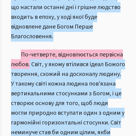
що настали останні дні і грішне людство
входить в епоху, у ході якої буде
відновлене дане Богом Перше
Благословення.
По-четверте, відновлюється первісна
любов.
Світ, у якому втілився ідеал Божого
творення, схожий на досконалу людину.
У такому світі кожна людина пов'язана
вертикальними стосунками з Богом, і це
створює основу для того, щоб люди
могли природно вступати один з одним у
гармонійні горизонтальні стосунки. Світ
неминуче став би одним цілим, якби