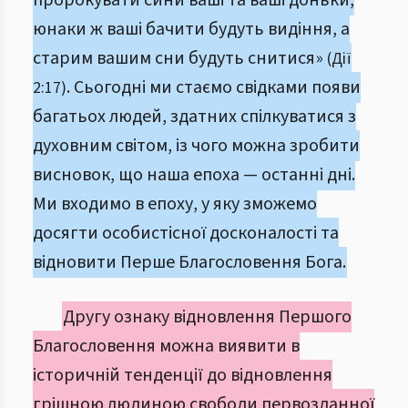
пророкувати сини ваші та ваші доньки,
юнаки ж ваші бачити будуть видіння, а
старим вашим сни будуть снитися»
(Дії
. Сьогодні ми стаємо свідками появи
2:17)
багатьох людей, здатних спілкуватися з
духовним світом, із чого можна зробити
висновок, що наша епоха — останні дні.
Ми входимо в епоху, у яку зможемо
досягти особистісної досконалості та
відновити Перше Благословення Бога.
Другу ознаку відновлення Першого
Благословення можна виявити в
історичній тенденції до відновлення
грішною людиною свободи первозданної