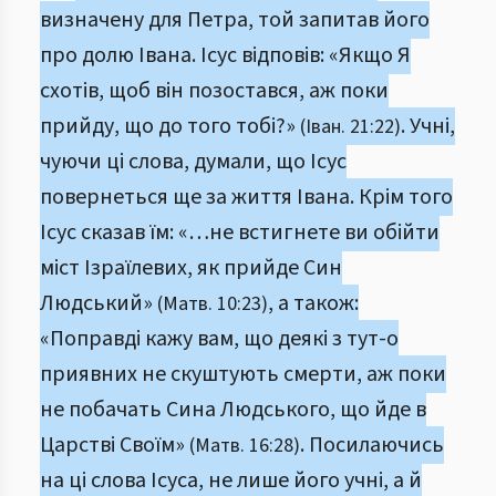
визначену для Петра, той запитав його
про долю Івана. Ісус відповів: «Якщо Я
схотів, щоб він позостався, аж поки
прийду, що до того тобі?»
. Учні,
(Іван. 21:22)
чуючи ці слова, думали, що Ісус
повернеться ще за життя Івана. Крім того
Ісус сказав їм: «…не встигнете ви обійти
міст Ізраїлевих, як прийде Син
Людський»
, а також:
(Матв. 10:23)
«Поправді кажу вам, що деякі з тут-о
приявних не скуштують смерти, аж поки
не побачать Сина Людського, що йде в
Царстві Своїм»
. Посилаючись
(Матв. 16:28)
на ці слова Ісуса, не лише його учні, а й