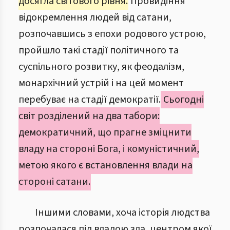
досягла світового рівня.
Провидіння
відокремлення людей від сатани,
розпочавшись з епохи родового устрою,
пройшло такі стадії політичного та
суспільного розвитку, як феодалізм,
монархічний устрій і на цей момент
перебуває на стадії демократії.
Сьогодні
світ розділений на два табори:
демократичний, що прагне зміцнити
владу на стороні Бога, і комуністичний,
метою якого є встановлення влади на
стороні сатани.
Іншими словами, хоча історія людства
розпочалася під владою зла, центром якої