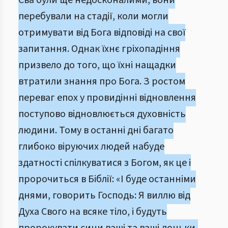
Єва були ще недосконалими, вони
перебували на стадії, коли могли
отримувати від Бога відповіді на свої
запитання. Однак їхнє гріхопадіння
призвело до того, що їхні нащадки
втратили знання про Бога. З ростом
переваг епох у провидінні відновлення
поступово відновлюється духовність
людини. Тому в останні дні багато
глибоко віруючих людей набуде
здатності спілкуватися з Богом, як це і
пророчиться в Біблії: «І буде останніми
днями, говорить Господь: Я виллю від
Духа Свого на всяке тіло, і будуть