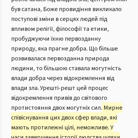
був сатана, Боже провидіння викликало
поступові зміни в серцях людей під
впливом релігії, філософії та етики,
пробуджуючи їхню первозданну
природу, яка прагне добра. Що більше
розвивалася первозданна природа
людини, то більшою ставала могутність
влади добра через відокремлення від
влади зла. Урешті-решт цей процес
відокремлення привів до світового
протистояння двох могутніх сил.
Мирне
співіснування цих двох сфер влади, які
мають протилежні цілі, неможливе. У
часи завершення історії людства шляхи