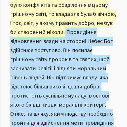
було конфліктів та розділення в цьому
грішному світі, то влада зла була б вічною,
і тоді світ, у якому править добро, не був
би створений ніколи.
Провидіння
відновлення влади на стороні Небес Бог
здійснює поступово. Він посилає
грішному світу пророків та святих, щоб
заснувати релігії і підняти моральний
рівень людей. Він підтримує владу, яка
відстоює більш високі ідеали добра і
протистоїть суспільному ладу, в основі
якого більш низькі моральні критерії.
Отже, на шляху, яким людству необхідно
пройти для здійснення мети провидіння