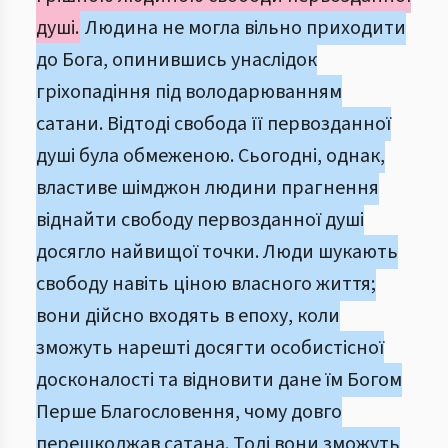
душі.
Людина не могла вільно приходити
до Бога, опинившись унаслідок
гріхопадіння під володарюванням
сатани. Відтоді свобода її первозданної
душі була обмеженою. Сьогодні, однак,
властиве шімджон людини прагнення
віднайти свободу первозданної душі
досягло найвищої точки. Люди шукають
свободу навіть ціною власного життя;
вони дійсно входять в епоху, коли
зможуть нарешті досягти особистісної
досконалості та відновити дане їм Богом
Перше Благословення, чому довго
перешкоджав сатана. Тоді вони зможуть