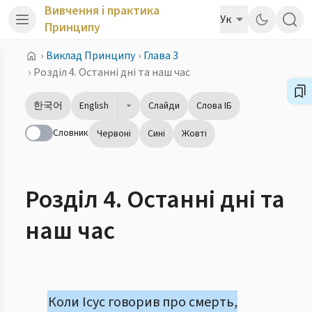
Вивчення і практика
Ук
Принципу
›
Виклад Принципу
›
Глава 3
›
Розділ 4. Останні дні та наш час
한국어
English
Слайди
Слова ІБ
Словник
Червоні
Сині
Жовті
Розділ 4. Останні дні та
наш час
Коли Ісус говорив про смерть,