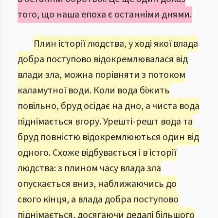
того, що наша епоха є останніми днями.
Плин історії людства, у ході якої влада
добра поступово відокремлювалася від
влади зла, можна порівняти з потоком
каламутної води. Коли вода біжить
повільно, бруд осідає на дно, а чиста вода
піднімається вгору. Урешті-решт вода та
бруд повністю відокремлюються один від
одного. Схоже відбувається і в історії
людства: з плином часу влада зла
опускається вниз, наближаючись до
свого кінця, а влада добра поступово
піднімається, досягаючи дедалі більшого