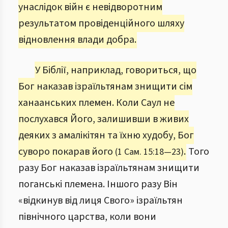
унаслідок війн є невідворотним
результатом провіденційного шляху
відновлення влади добра.
У Біблії, наприклад, говориться, що
Бог наказав ізраїльтянам знищити сім
ханаанських племен. Коли Саул не
послухався Його, залишивши в живих
деяких з амалікітян та їхню худобу, Бог
суворо покарав його
.
Того
(1 Сам. 15:18—23)
разу Бог наказав ізраїльтянам знищити
поганські племена. Іншого разу Він
«відкинув від лиця Свого» ізраїльтян
північного царства, коли вони