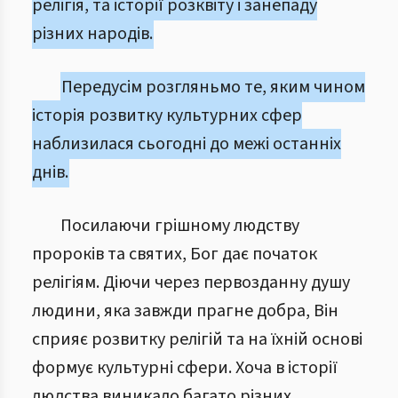
релігія, та історії розквіту і занепаду
різних народів.
Передусім розгляньмо те, яким чином
історія розвитку культурних сфер
наблизилася сьогодні до межі останніх
днів.
Посилаючи грішному людству
пророків та святих, Бог дає початок
релігіям. Діючи через первозданну душу
людини, яка завжди прагне добра, Він
сприяє розвитку релігій та на їхній основі
формує культурні сфери. Хоча в історії
людства виникало багато різних