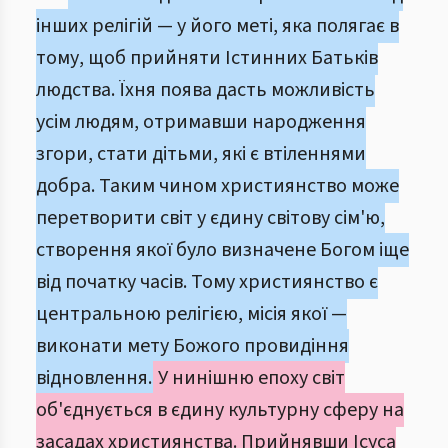
інших релігій — у його меті, яка полягає в
тому, щоб прийняти Істинних Батьків
людства. Їхня поява дасть можливість
усім людям, отримавши народження
згори, стати дітьми, які є втіленнями
добра. Таким чином християнство може
перетворити світ у єдину світову сім'ю,
створення якої було визначене Богом іще
від початку часів. Тому християнство є
центральною релігією, місія якої —
виконати мету Божого провидіння
відновлення.
У нинішню епоху світ
об'єднується в єдину культурну сферу на
засадах християнства. Прийнявши Ісуса