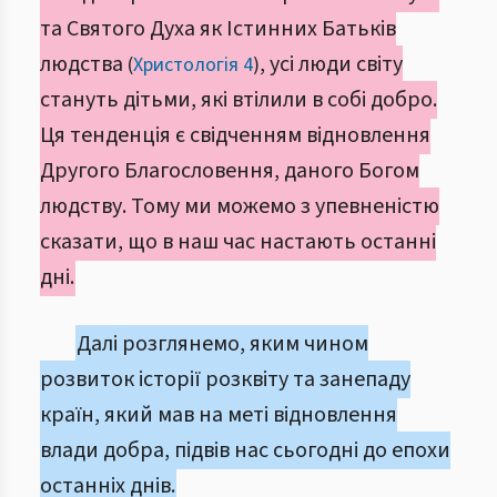
та Святого Духа як Істинних Батьків
людства
, усі люди світу
(
Христологія 4
)
стануть дітьми, які втілили в собі добро.
Ця тенденція є свідченням відновлення
Другого Благословення, даного Богом
людству. Тому ми можемо з упевненістю
сказати, що в наш час настають останні
дні.
Далі розглянемо, яким чином
розвиток історії розквіту та занепаду
країн, який мав на меті відновлення
влади добра, підвів нас сьогодні до епохи
останніх днів.