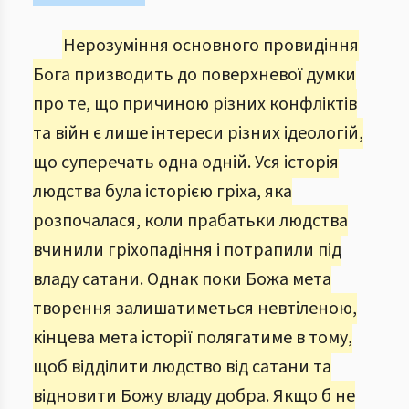
Нерозуміння основного провидіння
Бога призводить до поверхневої думки
про те, що причиною різних конфліктів
та війн є лише інтереси різних ідеологій,
що суперечать одна одній. Уся історія
людства була історією гріха, яка
розпочалася, коли прабатьки людства
вчинили гріхопадіння і потрапили під
владу сатани. Однак поки Божа мета
творення залишатиметься невтіленою,
кінцева мета історії полягатиме в тому,
щоб відділити людство від сатани та
відновити Божу владу добра. Якщо б не