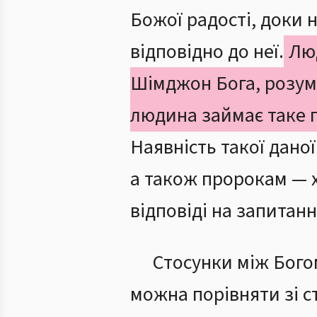
Божої радості, доки 
відповідно до неї.
Люд
Шімджон Бога, розумі
людина займає таке п
Наявність такої даної
а також пророкам — 
відповіді на запитанн
Стосунки між Богом
можна порівняти зі с