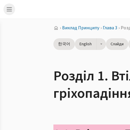
›
Виклад Принципу
›
Глава 3
›
Розд
한국어
English
Слайди
Розділ 1. В
гріхопадін