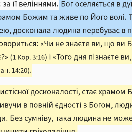
 за її веліннями.
Бог оселяється в ду
храмом Божим та живе по Його волі. Т
шею, досконала людина перебуває в п
говориться: «Чи не знаєте ви, що ви 
є?»
і «Того дня пізнаєте ви,
(1 Кор. 3:16)
.
ван. 14:20)
бистісної досконалості, стає храмом Б
ивучи в повній єдності з Богом, люд
. Без сумніву, така людина не може 
вчинити гріхопадіння.