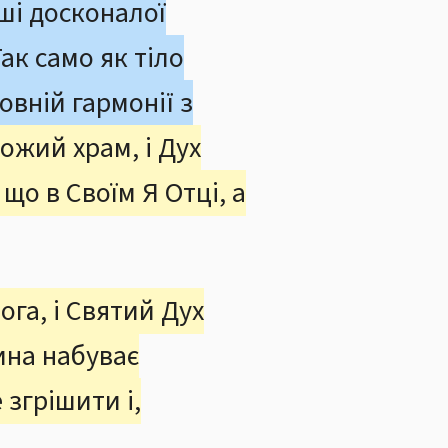
ші досконалої
ак само як тіло
овній гармонії з
Божий храм, і Дух
 що в Своїм Я Отці, а
ога, і Святий Дух
ина набуває
згрішити і,