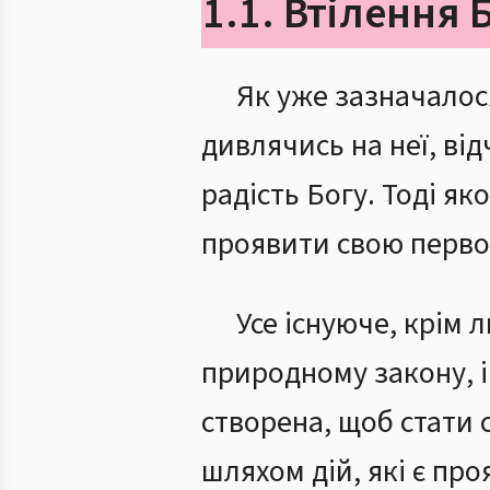
1.1. Втілення
Як уже зазначалос
дивлячись на неї, ві
радість Богу. Тоді я
проявити свою первоз
Усе існуюче, крім
природному закону, і
створена, щоб стати 
шляхом дій, які є про