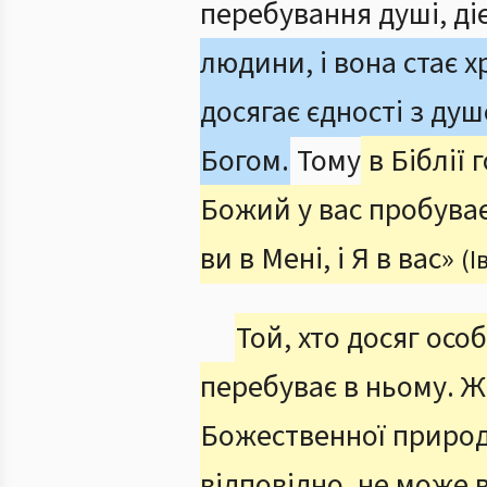
перебування душі, діє
людини, і вона стає 
досягає єдності з ду
Богом.
Тому
в Біблії 
Божий у вас пробува
ви в Мені, і Я в вас»
(І
Той, хто досяг осо
перебуває в ньому. Ж
Божественної природи
відповідно, не може 