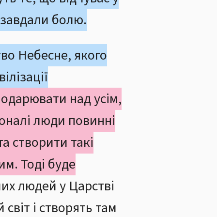
 завдали болю.
во Небесне, якого
вілізації
одарювати над усім,
коналі люди повинні
та створити такі
им. Тоді буде
их людей у Царстві
 світ і створять там