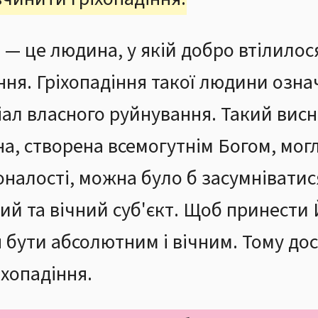
 це людина, у якій добро втілилося в
ня. Гріхопадіння такої людини озна
ціал власного руйнування. Такий вис
а, створена всемогутнім Богом, могл
коналості, можна було б засумніватис
ий та вічний суб'єкт. Щоб принести 
н бути абсолютним і вічним. Тому д
іхопадіння.