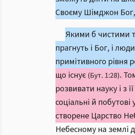
Своєму Шімджон Бог,
Якими б чистими т
прагнуть і Бог, і люд
примітивного рівня р
що існує
. То
(Бут. 1:28)
розвивати науку і з ї
соціальні й побутові 
створене Царство Неб
Небесному на землі ді