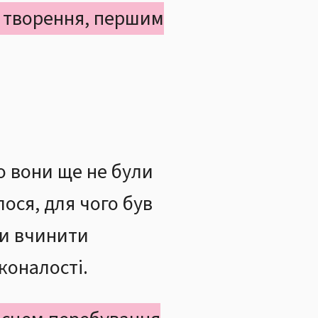
и творення, першим
о вони ще не були
ося, для чого був
ли вчинити
коналості.