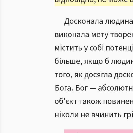
Досконала людина —
виконала мету творен
містить у собі потен
більше, якщо б людин
того, як досягла дос
Бога. Бог — абсолютн
об'єкт також повине
ніколи не вчинить гр