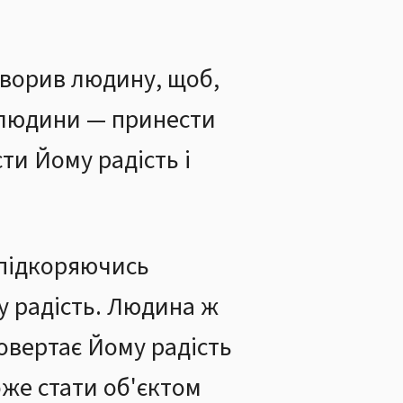
творив людину, щоб,
я людини — принести
ти Йому радість і
 підкоряючись
у радість. Людина ж
овертає Йому радість
оже стати об'єктом