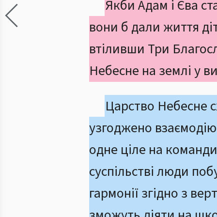
Якби Адам і Єва с
вони б дали життя діт
втіливши Три Благо
Небесне на землі у ви
Царство Небесне сх
узгоджено взаємодіют
одне ціле на команди
суспільстві люди поб
гармонії згідно з ве
зможуть діяти на шко