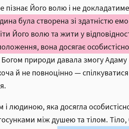
не пізнає Його волю і не докладатим
ина була створена зі здатністю емо
ти Його волю та жити у відповідност
оложення, вона досягає особистісно
 Богом природи давала змогу Адаму і
хоча й не повноцінно — спілкуватис
я.
 і людиною, яка досягла особистісно
тосунками між душею та тілом. Тіло,