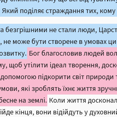
 Який поділяє страждання тих, кому
а безгрішними не стали люди, Царст
и, не може бути створене в умовах ци
озвитку.
Бог благословив людей вол
му, щоб утілити ідеал творення, дос
ї допомогою підкорити світ природи 
умови, які зроблять їхнє життя зручн
есне на землі.
Коли життя досконал
йде кінця, вони відійдуть у духовний