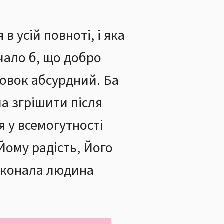
 усій повноті, і яка
чало б, що добро
новок абсурдний. Ба
а згрішити після
я у всемогутності
Йому радість, Його
осконала людина