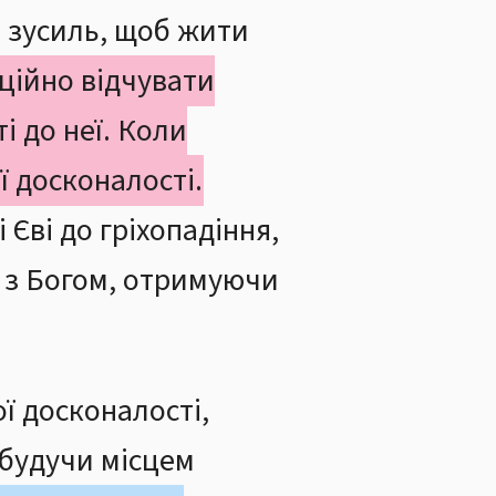
е зусиль, щоб жити
ційно відчувати
і до неї. Коли
ї досконалості.
 Єві до гріхопадіння,
я з Богом, отримуючи
ї досконалості,
 будучи місцем