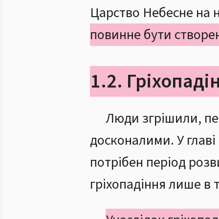
Царство Небесне на н
повинне бути створен
1.2. Гріхопад
Люди згрішили, пе
досконалими. У главі
потрібен період розв
гріхопадіння лише в 