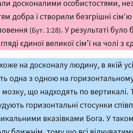
тали досконалими особистостями, не
ям добра і створили безгрішні сім'ю 
словення
. У результаті було
(Бут. 1:28)
гляді єдиної великої сім'ї на чолі з
оже на досконалу людину, в якій усі
ь одна з одною на горизонтальному 
 мозку, що надходять по вертикалі. 
удують горизонтальні стосунки співп
ртикальними вказівками Бога. У таком
ду ближнім, тому що всі відчуватиму