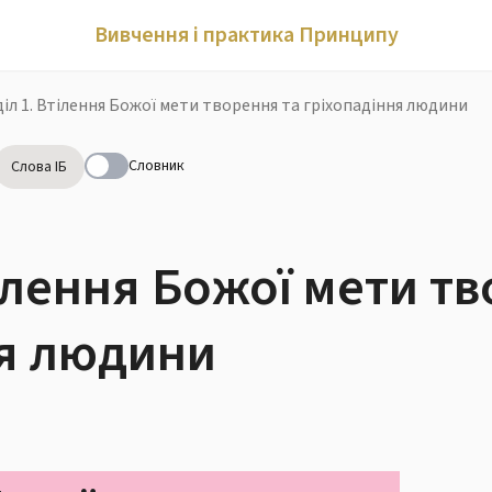
Вивчення і практика Принципу
іл 1. Втілення Божої мети творення та гріхопадіння людини
Словник
Слова ІБ
тілення Божої мети т
ня людини