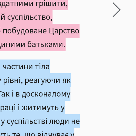
здатними грішити,
й суспільство,
 б побудоване Царство
 єдиними батьками.
 частини тіла
рівні, реагуючи як
Так і в досконалому
раці і житимуть у
у суспільстві люди не
ть те, що відчуває у