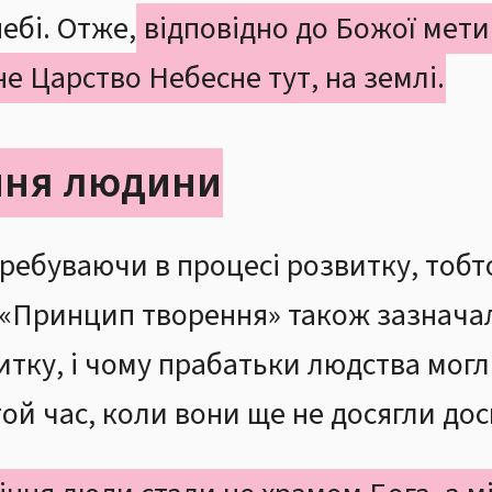
ебі. Отже,
відповідно до Божої мет
е Царство Небесне тут, на землі.
іння людини
ребуваючи в процесі розвитку, тобт
 «Принцип творення» також зазначал
итку, і чому прабатьки людства мог
той час, коли вони ще не досягли дос