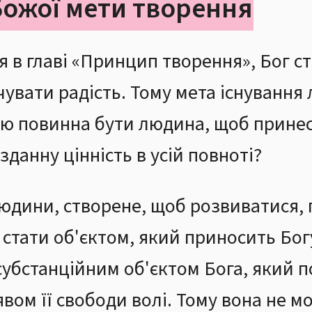
 Божої мети творення
я в главі «Принцип творення», Бог с
дчувати радість. Тому мета існуванн
кою повинна бути людина, щоб принес
данну цінність в усій повноті?
 людини, створене, щоб розвиватися,
 стати об'єктом, який приносить Бог
субстанційним об'єктом Бога, який п
явом її свободи волі. Тому вона не м