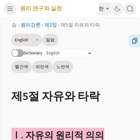
원리 연구와 실천
한
›
원리강론
›
제2장
›
제5절 자유와 타락
English
말씀
Dictionary
빨간색
파란색
노란색
제5절 자유와 타락
Ⅰ. 자유의 원리적 의의