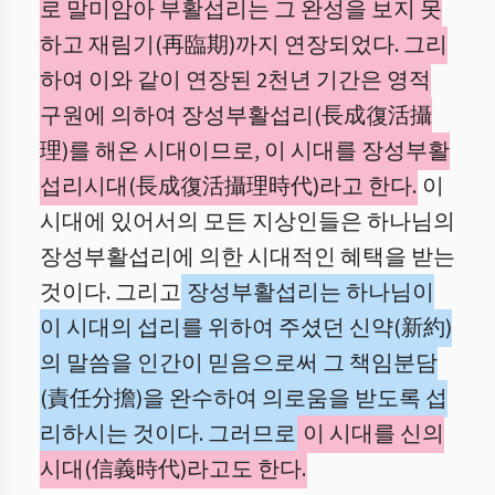
로 말미암아 부활섭리는 그 완성을 보지 못
하고 재림기(再臨期)까지 연장되었다. 그리
하여 이와 같이 연장된 2천년 기간은 영적
구원에 의하여 장성부활섭리(長成復活攝
理)를 해온 시대이므로, 이 시대를 장성부활
섭리시대(長成復活攝理時代)라고 한다.
이
시대에 있어서의 모든 지상인들은 하나님의
장성부활섭리에 의한 시대적인 혜택을 받는
것이다. 그리고
장성부활섭리는 하나님이
이 시대의 섭리를 위하여 주셨던 신약(新約)
의 말씀을 인간이 믿음으로써 그 책임분담
(責任分擔)을 완수하여 의로움을 받도록 섭
리하시는 것이다. 그러므로
이 시대를 신의
시대(信義時代)라고도 한다.