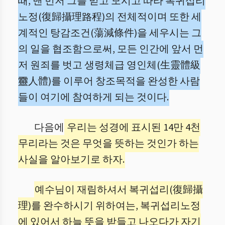
때, 맨 먼저 그를 믿고 모시고 따라 복귀섭리
노정(復歸攝理路程)의 전체적이며 또한 세
계적인 탕감조건(蕩減條件)을 세우시는 그
의 일을 협조함으로써, 모든 인간에 앞서 먼
저 원죄를 벗고 생령체급 영인체(生靈體級
靈人體)를 이루어 창조목적을 완성한 사람
들이 여기에 참여하게 되는 것이다.
다음에
우리는 성경에 표시된 14만 4천
무리라는 것은 무엇을 뜻하는 것인가 하는
사실을 알아보기로 하자.
예수님이 재림하셔서 복귀섭리(復歸攝
理)를 완수하시기 위하여는, 복귀섭리노정
에 있어서 하늘 뜻을 받들고 나오다가 자기