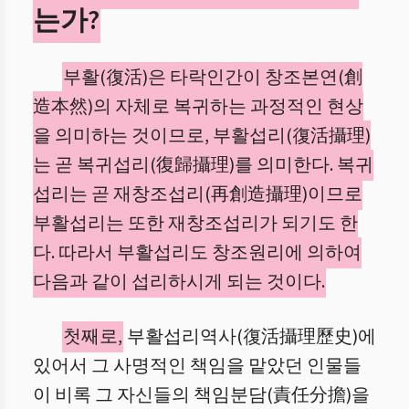
는가?
부활(復活)은 타락인간이 창조본연(創
造本然)의 자체로 복귀하는 과정적인 현상
을 의미하는 것이므로, 부활섭리(復活攝理)
는 곧 복귀섭리(復歸攝理)를 의미한다. 복귀
섭리는 곧 재창조섭리(再創造攝理)이므로
부활섭리는 또한 재창조섭리가 되기도 한
다. 따라서 부활섭리도 창조원리에 의하여
다음과 같이 섭리하시게 되는 것이다.
첫째로,
부활섭리역사(復活攝理歷史)에
있어서 그 사명적인 책임을 맡았던 인물들
이 비록 그 자신들의 책임분담(責任分擔)을