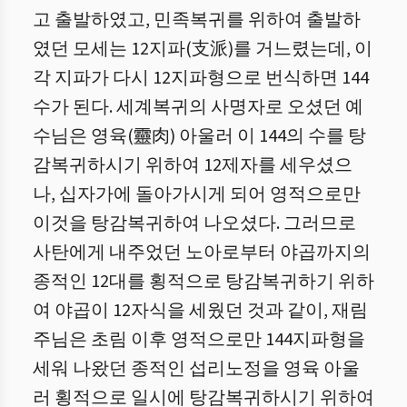
고 출발하였고, 민족복귀를 위하여 출발하
였던 모세는 12지파(支派)를 거느렸는데, 이
각 지파가 다시 12지파형으로 번식하면 144
수가 된다. 세계복귀의 사명자로 오셨던 예
수님은 영육(靈肉) 아울러 이 144의 수를 탕
감복귀하시기 위하여 12제자를 세우셨으
나, 십자가에 돌아가시게 되어 영적으로만
이것을 탕감복귀하여 나오셨다. 그러므로
사탄에게 내주었던 노아로부터 야곱까지의
종적인 12대를 횡적으로 탕감복귀하기 위하
여 야곱이 12자식을 세웠던 것과 같이, 재림
주님은 초림 이후 영적으로만 144지파형을
세워 나왔던 종적인 섭리노정을 영육 아울
러 횡적으로 일시에 탕감복귀하시기 위하여