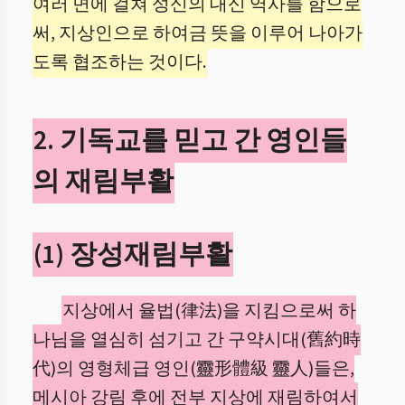
여러 면에 걸쳐 성신의 대신 역사를 함으로
써, 지상인으로 하여금 뜻을 이루어 나아가
도록 협조하는 것이다.
2. 기독교를 믿고 간 영인들
의 재림부활
(1) 장성재림부활
지상에서 율법(律法)을 지킴으로써 하
나님을 열심히 섬기고 간 구약시대(舊約時
代)의 영형체급 영인(靈形體級 靈人)들은,
메시아 강림 후에 전부 지상에 재림하여서