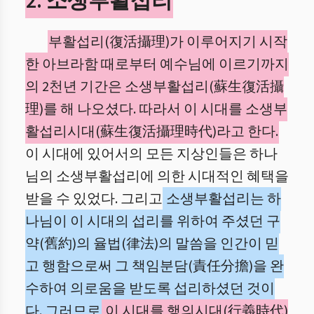
2. 소생부활섭리
부활섭리(復活攝理)가 이루어지기 시작
한 아브라함 때로부터 예수님에 이르기까지
의 2천년 기간은 소생부활섭리(蘇生復活攝
理)를 해 나오셨다. 따라서 이 시대를 소생부
활섭리시대(蘇生復活攝理時代)라고 한다.
이 시대에 있어서의 모든 지상인들은 하나
님의 소생부활섭리에 의한 시대적인 혜택을
받을 수 있었다. 그리고
소생부활섭리는 하
나님이 이 시대의 섭리를 위하여 주셨던 구
약(舊約)의 율법(律法)의 말씀을 인간이 믿
고 행함으로써 그 책임분담(責任分擔)을 완
수하여 의로움을 받도록 섭리하셨던 것이
다. 그러므로
이 시대를 행의시대(行義時代)