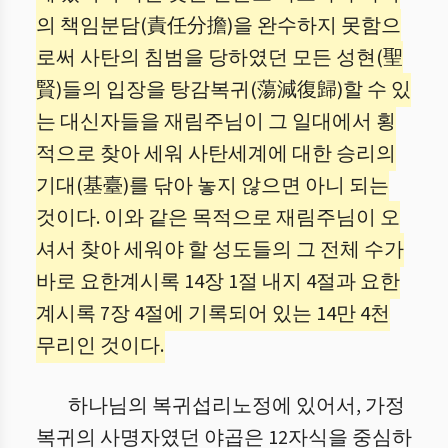
의 책임분담(責任分擔)을 완수하지 못함으
로써 사탄의 침범을 당하였던 모든 성현(聖
賢)들의 입장을 탕감복귀(蕩減復歸)할 수 있
는 대신자들을 재림주님이 그 일대에서 횡
적으로 찾아 세워 사탄세계에 대한 승리의
기대(基臺)를 닦아 놓지 않으면 아니 되는
것이다. 이와 같은 목적으로 재림주님이 오
셔서 찾아 세워야 할 성도들의 그 전체 수가
바로 요한계시록 14장 1절 내지 4절과 요한
계시록 7장 4절에 기록되어 있는 14만 4천
무리인 것이다.
하나님의 복귀섭리노정에 있어서, 가정
복귀의 사명자였던 야곱은 12자식을 중심하