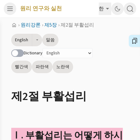
원리 연구와 실천
한
›
원리강론
›
제5장
›
제2절 부활섭리
English
말씀
Dictionary
빨간색
파란색
노란색
제2절 부활섭리
Ⅰ. 부활섭리는 어떻게 하시