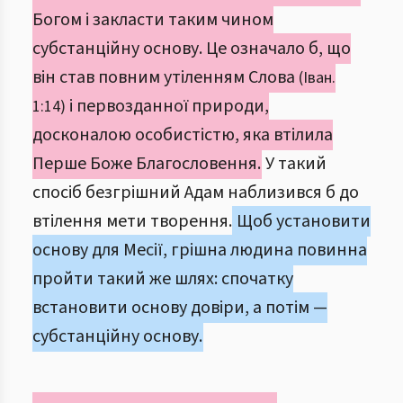
Богом і закласти таким чином
субстанційну основу. Це означало б, що
він став повним утіленням Слова
(Іван.
і первозданної природи,
1:14)
досконалою особистістю, яка втілила
Перше Боже Благословення.
У такий
спосіб безгрішний Адам наблизився б до
втілення мети творення.
Щоб установити
основу для Месії, грішна людина повинна
пройти такий же шлях: спочатку
встановити основу довіри, а потім —
субстанційну основу.