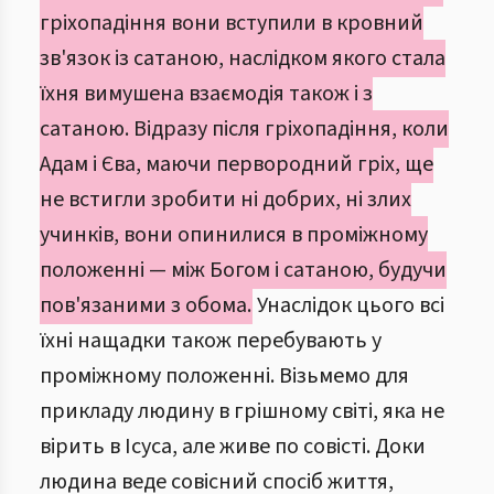
гріхопадіння вони вступили в кровний
зв'язок із сатаною, наслідком якого стала
їхня вимушена взаємодія також і з
сатаною. Відразу після гріхопадіння, коли
Адам і Єва, маючи первородний гріх, ще
не встигли зробити ні добрих, ні злих
учинків, вони опинилися в проміжному
положенні — між Богом і сатаною, будучи
пов'язаними з обома.
Унаслідок цього всі
їхні нащадки також перебувають у
проміжному положенні. Візьмемо для
прикладу людину в грішному світі, яка не
вірить в Ісуса, але живе по совісті. Доки
людина веде совісний спосіб життя,