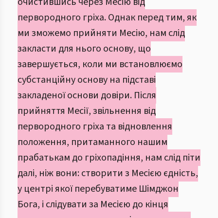
очистившись через Месію від
первородного гріха. Однак перед тим, як
ми зможемо прийняти Месію, нам слід
закласти для нього основу, що
завершується, коли ми встановлюємо
субстанційну основу на підставі
закладеної основи довіри. Після
прийняття Месії, звільнення від
первородного гріха та відновлення
положення, притаманного нашим
прабатькам до гріхопадіння, нам слід піти
далі, ніж вони: створити з Месією єдність,
у центрі якої перебуватиме Шімджон
Бога, і слідувати за Месією до кінця