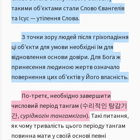
такими об’єктами стали Слово Євангелія
та Ісус — утілення Слова.
З точки зору людей після гріхопадіння
ці об’єкти для умови необхідні їм для
відновлення основи довіри. Для Бога ж
принесення людиною жертв означало
повернення цих об’єктів у Його власність.
По-третє, необхідно завершити
числовий період тангам (수리적인 탕감기
간,
суріджогін тангамкіган
).
Такі питання,
як чому тривалість цього періоду тангам
повинна мати у своїй основі певні