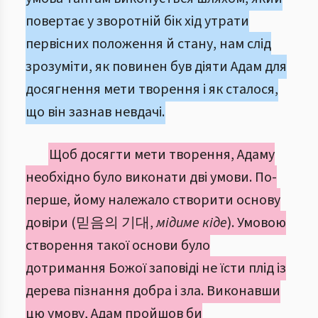
повертає у зворотній бік хід утрати
первісних положення й стану, нам слід
зрозуміти, як повинен був діяти Адам для
досягнення мети творення і як сталося,
що він зазнав невдачі.
Щоб досягти мети творення, Адаму
необхідно було виконати дві умови. По-
перше, йому належало створити основу
довіри (믿음의 기대,
мідиме кіде
). Умовою
створення такої основи було
дотримання Божої заповіді не їсти плід із
дерева пізнання добра і зла. Виконавши
цю умову, Адам пройшов би