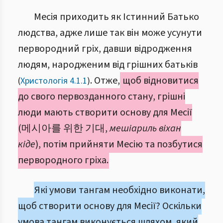
Месія приходить як Істинний Батько
людства, адже лише так він може усунути
первородний гріх, давши відродження
людям, народженим від грішних батьків
. Отже,
щоб відновитися
(
Христологія 4.1.1
)
до свого первозданного стану, грішні
люди мають створити основу для Месії
(메시아를 위한 기대,
мешіариль віхан
кіде
), потім прийняти Месію та позбутися
первородного гріха.
Які умови тангам необхідно виконати,
щоб створити основу для Месії? Оскільки
умова тангам виконується шляхом, який