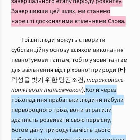
завершального етапу періоду розвитку.
Завершивши цей шлях, ми станемо
нарешті досконалими втіленнями Слова.
Грішні люди можуть створити
субстанційну основу шляхом виконання
певної умови тангам, тобто умови тангам
для звільнення від гріховної природи (타
락성을 벗기 위한 탕감조건,
тараксониль
поткі віхан тангамчокон
).
Коли через
гріхопадіння прабатьки людини набули
первородного гріха, вони втратили
здатність розвивати свою первісну,
Богом дану природу і замість цього