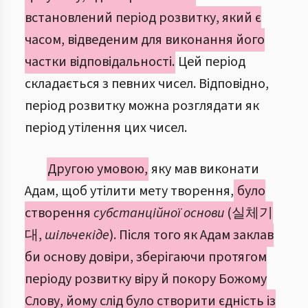
встановлений період розвитку, який є
часом, відведеним для виконання його
частки відповідальності.
Цей період
складається з певних чисел. Відповідно,
період розвитку можна розглядати як
період утілення цих чисел.
Другою умовою,
яку мав виконати
Адам, щоб утілити мету творення,
було
створення
субстанційної основи
(실체기
대,
шільчекіде
). Після того як Адам заклав
би основу довіри, зберігаючи протягом
періоду розвитку віру й покору Божому
Слову, йому слід було створити єдність із