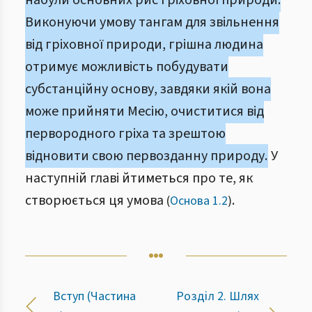
набули основних рис гріховної природи.
Виконуючи умову тангам для звільнення
від гріховної природи, грішна людина
отримує можливість побудувати
субстанційну основу, завдяки якій вона
може прийняти Месію, очиститися від
первородного гріха та зрештою
відновити свою первозданну природу.
У
наступній главі йтиметься про те, як
створюється ця умова
.
(
Основа 1.2
)
Вступ (Частина
Розділ 2. Шлях