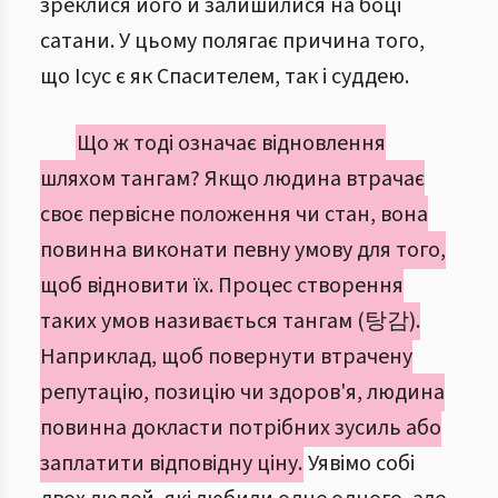
зреклися його й залишилися на боці
сатани. У цьому полягає причина того,
що Ісус є як Спасителем, так і суддею.
Що ж тоді означає відновлення
шляхом тангам? Якщо людина втрачає
своє первісне положення чи стан, вона
повинна виконати певну умову для того,
щоб відновити їх. Процес створення
таких умов називається тангам (탕감).
Наприклад, щоб повернути втрачену
репутацію, позицію чи здоров'я, людина
повинна докласти потрібних зусиль або
заплатити відповідну ціну.
Уявімо собі