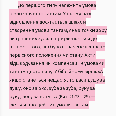
До першого типу належить умова
рівнозначного тангам. У цьому разі
відновлення досягається шляхом
створення умови тангам, яка з точки зору
витрачених зусиль прирівнюється до
цінності того, що було втрачене відносно
первісного положення чи стану. Акти
відшкодування чи компенсації є умовами
тангам цього типу. У біблійному вірші: «А
якщо станеться нещастя, то даси душу за
душу, око за око, зуба за зуба, руку за
руку, ногу за ногу…»
—
(Вих. 21:23—25)
ідеться про цей тип умови тангам.