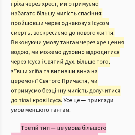
гріха через хрест, ми отримуємо
набагато більшу милість спасіння:
пройшовши через однакову з Ісусом
смерть, воскресаємо до нового життя.
Виконуючи умову тангам через хрещення
водою, ми можемо духовно відродитися
через Ісуса і Святий Дух. Більше того,
з'ївши хліба та випивши вина на
церемонії Святого Причастя, ми
отримуємо безцінну милість долучитися
до тіла і крові Ісуса.
Усе це — приклади
умов меншого тангам.
Третій тип — це умова більшого