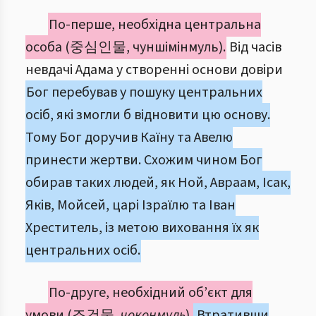
По-перше, необхідна центральна
особа (중심인물, чуншімінмуль).
Від часів
невдачі Адама у створенні основи довіри
Бог перебував у пошуку центральних
осіб, які змогли б відновити цю основу.
Тому Бог доручив Каїну та Авелю
принести жертви. Схожим чином Бог
обирав таких людей, як Ной, Авраам, Ісак,
Яків, Мойсей, царі Ізраїлю та Іван
Хреститель, із метою виховання їх як
центральних осіб.
По-друге, необхідний об’єкт для
умови (조건물,
чоконмуль
).
Втративши