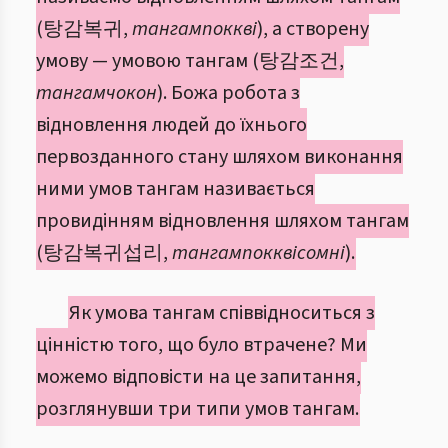
(탕감복귀,
тангампоккві
), а створену
умову — умовою тангам (탕감조건,
тангамчокон
). Божа робота з
відновлення людей до їхнього
первозданного стану шляхом виконання
ними умов тангам називається
провидінням відновлення шляхом тангам
(탕감복귀섭리,
тангампокквісомні
).
Як умова тангам співвідноситься з
цінністю того, що було втрачене? Ми
можемо відповісти на це запитання,
розглянувши три типи умов тангам.