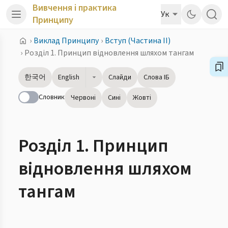
Вивчення і практика
Ук
Принципу
›
Виклад Принципу
›
Вступ (Частина ІІ)
›
Розділ 1. Принцип відновлення шляхом тангам
한국어
English
Слайди
Слова ІБ
Словник
Червоні
Сині
Жовті
Розділ 1. Принцип
відновлення шляхом
тангам