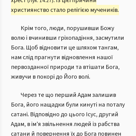
хрест
. Із цієї причини
(Лук. 14:27)
християнство стало релігією мучеників.
Крім того, люди, порушивши Божу
волю і вчинивши гріхопадіння, засмутили
Бога. Щоб відновити це шляхом тангам,
нам слід прагнути відновлення нашої
первозданної природи та втішати Бога,
живучи в покорі до Його волі.
Через те що перший Адам залишив
Бога, його нащадки були кинуті на поталу
сатані. Відповідно до цього Ісус, другий
Адам, в ім'я звільнення людей із рабства
сатани й повернення їх до Бога повинен