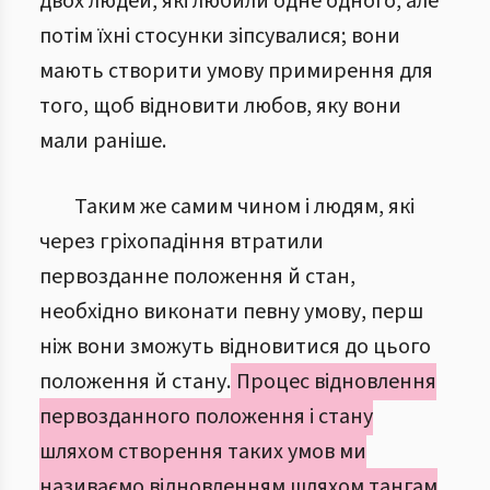
двох людей, які любили одне одного, але
потім їхні стосунки зіпсувалися; вони
мають створити умову примирення для
того, щоб відновити любов, яку вони
мали раніше.
Таким же самим чином і людям, які
через гріхопадіння втратили
первозданне положення й стан,
необхідно виконати певну умову, перш
ніж вони зможуть відновитися до цього
положення й стану.
Процес відновлення
первозданного положення і стану
шляхом створення таких умов ми
називаємо відновленням шляхом тангам