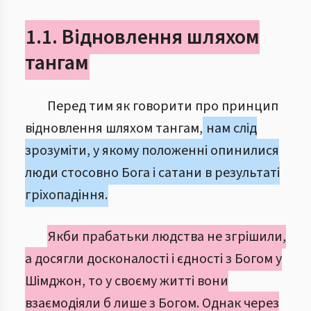
1.1. Відновлення шляхом
тангам
Перед тим як говорити про принцип
відновлення шляхом тангам,
нам слід
зрозуміти, у якому положенні опинилися
люди стосовно Бога і сатани в результаті
гріхопадіння.
Якби прабатьки людства не згрішили,
а досягли досконалості і єдності з Богом у
Шімджон, то у своєму житті вони
взаємодіяли б лише з Богом. Однак через