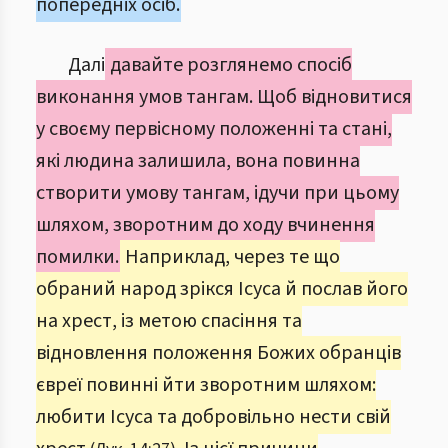
попередніх осіб.
Далі
давайте розглянемо спосіб
виконання умов тангам. Щоб відновитися
у своєму первісному положенні та стані,
які людина залишила, вона повинна
створити умову тангам, ідучи при цьому
шляхом, зворотним до ходу вчинення
помилки.
Наприклад, через те що
обраний народ зрікся Ісуса й послав його
на хрест, із метою спасіння та
відновлення положення Божих обранців
євреї повинні йти зворотним шляхом:
любити Ісуса та добровільно нести свій