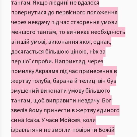
тангам. Якщо людині не вдалося
повернутися до первісного положення
через невдачу під час створення умови
меншого тангам, то виникає необхідність
в іншій умові, виконання якої, однак,
досягається більшою ціною, ніж за
першої спроби. Наприклад, через
помилку Авраама під час принесення в
жертву голуба, барана й телиці він був
змушений виконати умову більшого
тангам, щоб виправити невдачу: Бог
звелів йому принести в жертву єдиного
сина Ісака. У часи Мойсея, коли
ізраїльтяни не змогли повірити Божій