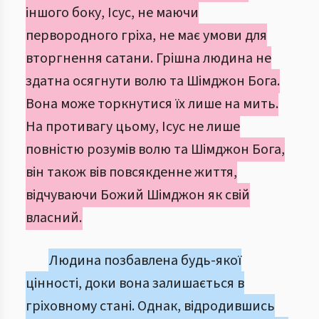
іншого боку, Ісус, не маючи
первородного гріха, не має умови для
вторгнення сатани. Грішна людина не
здатна осягнути волю та Шімджон Бога.
Вона може торкнутися їх лише на мить.
На противагу цьому, Ісус не лише
повністю розумів волю та Шімджон Бога,
він також вів повсякденне життя,
відчуваючи Божий Шімджон як свій
власний.
Людина позбавлена будь-якої
цінності, доки вона залишається в
гріховному стані. Однак, відродившись