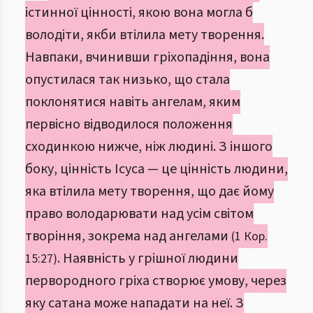
істинної цінності, якою вона могла б
володіти, якби втілила мету творення.
Навпаки, вчинивши гріхопадіння, вона
опустилася так низько, що стала
поклонятися навіть ангелам, яким
первісно відводилося положення
сходинкою нижче, ніж людині. З іншого
боку, цінність Ісуса — це цінність людини,
яка втілила мету творення, що дає йому
право володарювати над усім світом
творіння, зокрема над ангелами
(1 Кор.
. Наявність у грішної людини
15:27)
первородного гріха створює умову, через
яку сатана може нападати на неї. З