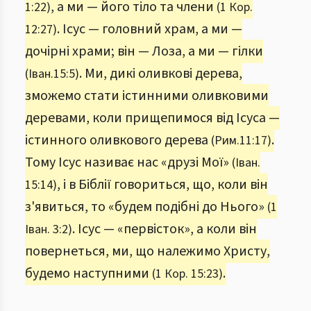
, а ми — його тіло та члени
1:22)
(1 Кор.
. Ісус — головний храм, а ми —
12:27)
дочірні храми; він — Лоза, а ми — гілки
. Ми, дикі оливкові дерева,
(Іван.15:5)
зможемо стати істинними оливковими
деревами, коли прищепимося від Ісуса —
істинного оливкового дерева
.
(Рим.11:17)
Тому Ісус називає нас «друзі Мої»
(Іван.
, і в Біблії говориться, що, коли він
15:14)
з'явиться, то «будем подібні до Нього»
(1
. Ісус — «первісток», а коли він
Іван. 3:2)
повернеться, ми, що належимо Христу,
будемо наступними
.
(1 Кор. 15:23)