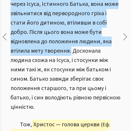
через Ісуса, Істинного Батька, вона може
звільнитися від первородного гріха і
стати його дитиною, втіливши в собі
добро. Після цього вона може бути
відновлена до положення людини, яка
втілила мету творення.
Досконала
людина схожа на Ісуса, і стосунки між
ними такі ж, як стосунки між батьком і
сином. Батько завжди зберігає своє
положення старшого, та при цьому і
батько, і син володіють рівною первісною
цінністю.
Тож,
Христос — голова церкви
(Еф.