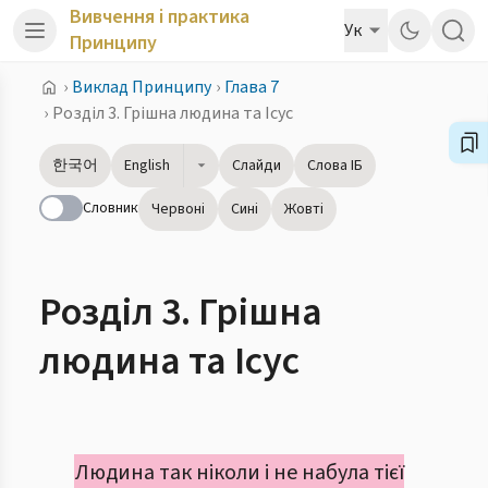
Вивчення і практика
Ук
Принципу
›
Виклад Принципу
›
Глава 7
›
Розділ 3. Грішна людина та Ісус
한국어
English
Слайди
Слова ІБ
Словник
Червоні
Сині
Жовті
Розділ 3. Грішна
людина та Ісус
Людина так ніколи і не набула тієї