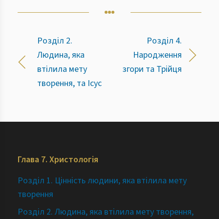
Розділ 2.
Розділ 4.
Людина, яка
Народження
втілила мету
згори та Трійця
творення, та Ісус
Глава 7. Христологія
Розділ 1. Цінність людини, яка втілила мету
творення
Розділ 2. Людина, яка втілила мету творення,