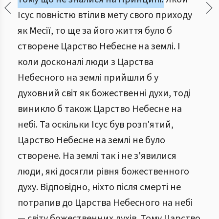
Ісус повністю втілив мету свого приходу
як Месії, то ще за його життя було б
створене Царство Небесне на землі. І
коли досконалі люди з Царства
Небесного на землі прийшли б у
духовний світ як божественні духи, тоді
виникло б також Царство Небесне на
небі. Та оскільки Ісус був розп'ятий,
Царство Небесне на землі не було
створене. На землі так і не з'явилися
люди, які досягли рівня божественного
духу. Відповідно, ніхто після смерті не
потрапив до Царства Небесного на небі
— світу божественних духів. Тому Царство