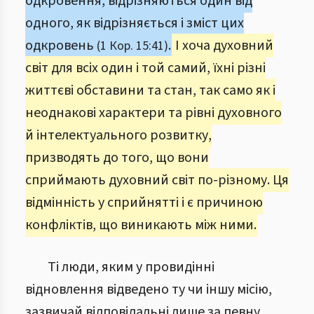
одкровення, відрізняються один від
одного, як відрізняється і зміст цих
одкровень
.
І хоча духовний
(1 Кор. 15:41)
світ для всіх один і той самий, їхні різні
життєві обставини та стан, так само як і
неоднакові характери та рівні духовного
й інтелектуального розвитку,
призводять до того, що вони
сприймають духовний світ по-різному. Ця
відмінність у сприйнятті і є причиною
конфліктів, що виникають між ними.
Ті люди, яким у провидінні
відновлення відведено ту чи іншу місію,
зазвичай відповідальні лише за певну