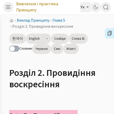
Вивчення і практика
Ук
Принципу
›
Виклад Принципу
›
Глава 5
›
Розділ 2. Провидіння воскресіння
한국어
English
Слайди
Слова ІБ
Словник
Червоні
Сині
Жовті
Розділ 2. Провидіння
воскресіння