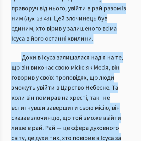
праворуч від нього, увійти в рай разом із
ним
. Цей злочинець був
(Лук. 23:43)
єдиним, хто вірив у залишеного всіма
Ісуса в його останні хвилини.
Доки в Ісуса залишалася надія на те,
що він виконає свою місію як Месія, він
говорив у своїх проповідях, що люди
зможуть увійти в Царство Небесне. Та
коли він помирав на хресті, так і не
встигнувши завершити свою місію, він
сказав злочинцю, що той зможе ввійти
лише в рай. Рай — це сфера духовного
світу, де духи тих, хто повірив в Ісуса за