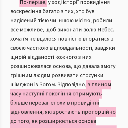
По-перше,
у ході історії провидіння
воскресіння багато з тих, хто був
наділений тією чи іншою місією, робили
все можливе, щоб виконати волю Небес. І
хоча їм не вдалося повністю впоратися зі
своєю часткою відповідальності, завдяки
щирій відданості кожного з них
розширювалася основа, що давала змогу
грішним людям розвивати стосунки
шімджон із Богом. Відповідно,
з плином
часу наступні покоління отримують
більше переваг епохи в провидінні
відновлення, які зростають пропорційно
до того, як розширюється основа