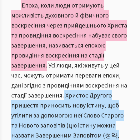
Епоха, коли люди отримують
можливість духовного й фізичного
воскресіння через прийдешнього Христа
та провидіння воскресіння набуває свого
завершення, називається епохою
провидіння воскресіння на стадії
завершення.
Усі люди, які живуть у цей
час, можуть отримати переваги епохи,
дані згідно з провидінням воскресіння на
стадії завершення.
Христос Другого
пришестя приносить нову істину, щоб
утілити за допомогою неї Слово Старого
та Нового заповітів (цю істину можна
назвати Завершеним Заповітом (성약,