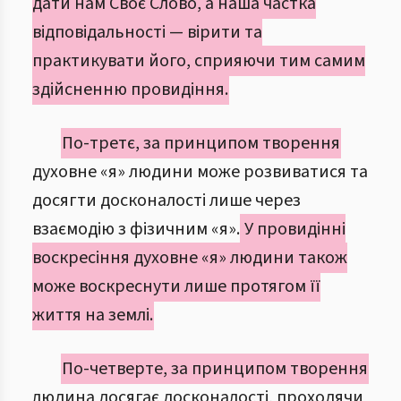
дати нам Своє Слово, а наша частка
відповідальності — вірити та
практикувати його, сприяючи тим самим
здійсненню провидіння.
По-третє, за принципом творення
духовне «я» людини може розвиватися та
досягти досконалості лише через
взаємодію з фізичним «я».
У провидінні
воскресіння духовне «я» людини також
може воскреснути лише протягом її
життя на землі.
По-четверте, за принципом творення
людина досягає досконалості, проходячи