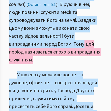
сон'як
))
. Віруючи в неї,
(
Останні дні 5.1
)
люди повинні служити Месії та
супроводжувати його на землі. Завдяки
цьому вони зможуть виконати свою
частку відповідальності і бути
виправданими перед Богом. Тому
цей
період називається епохою виправдання
служінням.
У цю епоху можливе повне — і
духовне, і фізичне — воскресіння людей,
якщо вони повірять у Господа Другого
пришестя, служитимуть йому і
присвятять себе його справі. Досягши