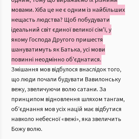
одним, тому що виражаємо їх різними
мовами. Хіба це не є одним із найбільших
нещасть людства? Щоб побудувати
ідеальний світ єдиної великої сім'ї, у
якому Господа Другого пришестя
шануватимуть як Батька, усі мови
повинні неодмінно об'єднатися.
Змішання мов відбулося внаслідок того,
що люди почали будувати Вавилонську
вежу, звеличуючи волю сатани. За
принципом відновлення шляхом тангам,
об'єднання мов усіх націй має відбутися
навколо небесної «вежі», яка звеличить
Божу волю.