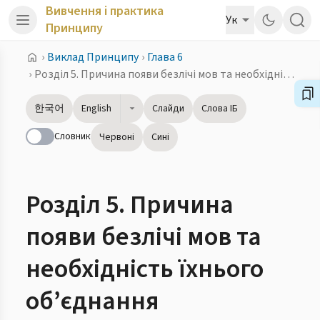
Вивчення і практика
Ук
Принципу
›
Виклад Принципу
›
Глава 6
›
Розділ 5. Причина появи безлічі мов та необхідність їхнього об’єднання
한국어
English
Слайди
Слова ІБ
Словник
Червоні
Сині
Розділ 5. Причина
появи безлічі мов та
необхідність їхнього
об’єднання