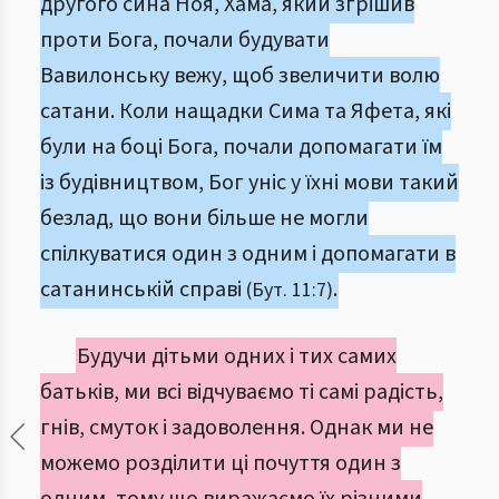
другого сина Ноя, Хама, який згрішив
проти Бога, почали будувати
Вавилонську вежу, щоб звеличити волю
сатани. Коли нащадки Сима та Яфета, які
були на боці Бога, почали допомагати їм
із будівництвом, Бог уніс у їхні мови такий
безлад, що вони більше не могли
спілкуватися один з одним і допомагати в
сатанинській справі
.
(Бут. 11:7)
Будучи дітьми одних і тих самих
батьків, ми всі відчуваємо ті самі радість,
гнів, смуток і задоволення. Однак ми не
можемо розділити ці почуття один з