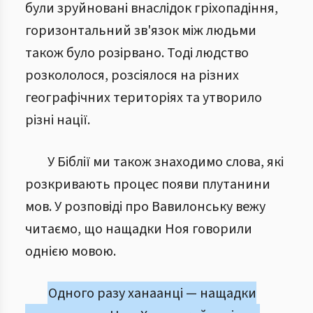
були зруйновані внаслідок гріхопадіння,
горизонтальний зв'язок між людьми
також було розірвано. Тоді людство
розкололося, розсіялося на різних
географічних територіях та утворило
різні нації.
У Біблії ми також знаходимо слова, які
розкривають процес появи плутанини
мов. У розповіді про Вавилонську вежу
читаємо, що нащадки Ноя говорили
однією мовою.
Одного разу ханаанці — нащадки