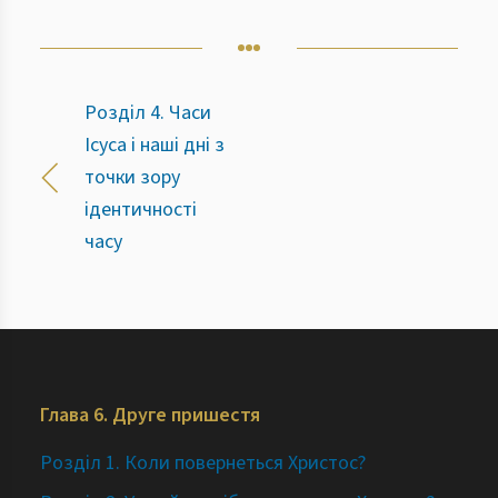
Розділ 4. Часи
Ісуса і наші дні з
точки зору
ідентичності
часу
Глава 6. Друге пришестя
Розділ 1. Коли повернеться Христос?